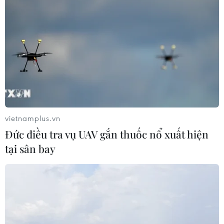
Nguy cơ vỡ đê bao sông Hậu, Cần
Thơ công bố tình huống khẩn cấp
04/08/2026 15:16
Áp thấp nhiệt đới không ảnh hưởng
đến vùng ven biển và đất liền Việt
Nam
vietnamplus.vn
04/08/2026 13:58
Đức điều tra vụ UAV gắn thuốc nổ xuất hiện
tại sân bay
Hàn Quốc ban hành cảnh báo nắng
nóng cao nhất tại thủ đô Seoul
04/08/2026 12:37