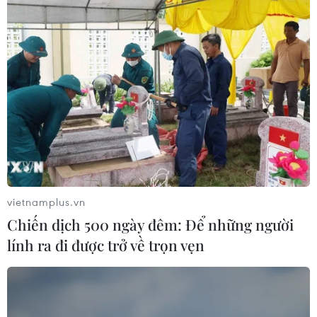
Thời tiết ngày 5/8: Bắc Bộ tiếp tục
mưa lớn, nguy cơ lũ quét và sạt lở đất
gia tăng
04/08/2026 23:08
Italy: Hai trận động đất liên tiếp làm
rung chuyển khu vực gần tháp
nghiêng Pisa
04/08/2026 22:41
vietnamplus.vn
Chiến dịch 500 ngày đêm: Để những người
Pháp ghi nhận tháng 7 nóng nhất
lính ra đi được trở về trọn vẹn
trong lịch sử
04/08/2026 15:17