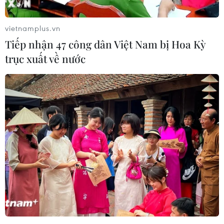
vietnamplus.vn
Tiếp nhận 47 công dân Việt Nam bị Hoa Kỳ
trục xuất về nước
Mở chiến dịch kiểm soát dầu tràn gần đảo
san hô lớn nhất thế giới
03/03/2019 06:00
Ngày 3/3, Australia thông báo đang đẩy mạnh các nỗ
lực nhằm giải quyết vụ tràn dầu do một tàu chở hàng bị
mắc cạn tại vùng biển của đảo quốc Solomon.