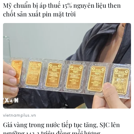
Mỹ chuẩn bị áp thuế 15% nguyên liệu then
chốt sản xuất pin mặt trời
vietnamplus.vn
Giá vàng trong nước tiếp tục tăng, SJC lên
ngưỡng 143,3 triệu đồng mỗi lượng