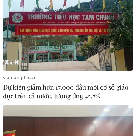
TIN LIÊN QUAN
vietnamplus.vn
Dự kiến giảm hơn 17.000 đầu mối cơ sở giáo
dục trên cả nước, tương ứng 45,7%
Bên trong bụng chú cá voi
chết ở Indonesia chứa những gì?
29/11/2018 22:34
Mặc dù chưa thể khẳng định nguyên nhân chính xác