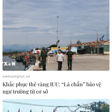
#Sinh vật biển
#Biến đổi khí hậu
#Nhiệt độ Trái Đất tăng
#Đại dương
Theo dõi VietnamPlus
vietnamplus.vn
Khắc phục thẻ vàng IUU: “Lá chắn” bảo vệ
ngư trường từ cơ sở