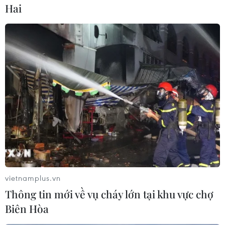
Hai
người phát thải vào không khí. Tuy nhiên, việc
tích lũy toàn bộ lượng CO2 cũng khiến nồng độ
axit trong nước biển tăng cao hơn, đe dọa làm
mất cân bằng hệ sinh thái biển.
Nghiên cứu trên có sự đóng góp của 35 chuyên
gia đến từ hàng chục quốc gia trên thế giới./.
(TTXVN/Vietnam+)
vietnamplus.vn
Thông tin mới về vụ cháy lớn tại khu vực chợ
Biên Hòa