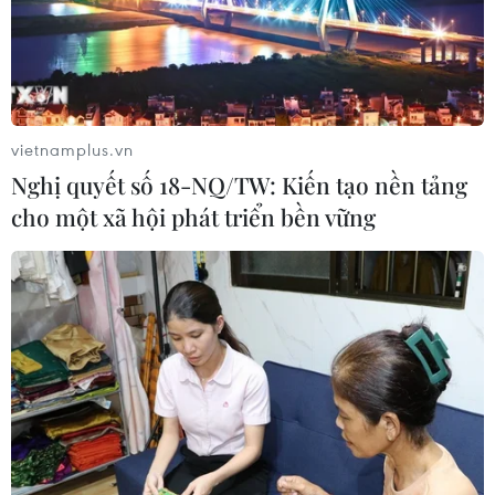
vietnamplus.vn
Nghị quyết số 18-NQ/TW: Kiến tạo nền tảng
cho một xã hội phát triển bền vững
TIN CÙNG CHUYÊN MỤC
Thời tiết ngày 6/8: Bão số 3 đã di
chuyển ra ngoài Biển Đông
05/08/2026 23:15
Chủ động ứng phó với biến đổi khí
hậu trong thời kỳ mới