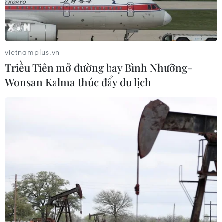
vietnamplus.vn
Triều Tiên mở đường bay Bình Nhưỡng-
Wonsan Kalma thúc đẩy du lịch
Ảnh minh họa. (Nguồn: timesofisrael.com)
Dự báo đến cuối thế kỷ 21, đại dương sẽ mất đi
gần 20% số sinh vật biển do biến đổi khí hậu.
Đây là ước tính của các nhà khoa học vừa đưa
ra trên tạp chí Mỹ Proceedings of the National