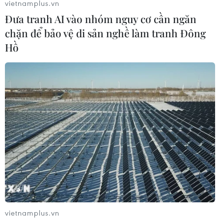
vietnamplus.vn
Đưa tranh AI vào nhóm nguy cơ cần ngăn
chặn để bảo vệ di sản nghề làm tranh Đông
Hồ
Cảnh báo về hiện tượng mở rộng ''vùng
biển chết'' tại Vịnh Mexico
12/06/2019 07:01
“Vùng biển chết” - khu vực nơi nước biển có mức độ ôxy
thấp tới mức sinh vật biển không thể tồn tại - đang lan
rộng và sắp đạt diện tích kỷ lục từng ghi nhận được cho
tới nay.
vietnamplus.vn