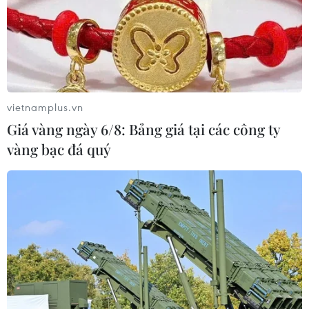
26/02/2019 22:07
Những đám mây tầng tích giúp bảo vệ con người trước
sự ấm lên của Trái Đất bằng cách phản chiếu trở lại
ánh nắng Mặt Trời vào vũ trụ có thể tan biến nếu hàm
lượng khí thải CO2 trong không khí tăng.
vietnamplus.vn
Giá vàng ngày 6/8: Bảng giá tại các công ty
vàng bạc đá quý