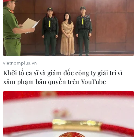
gây ra cái chết của chú cá voi, nhưng có những dấu
hiệu cho thấy “chất thải nhựa là thủ phạm chính.”
vietnamplus.vn
Khởi tố ca sĩ và giám đốc công ty giải trí vì
xâm phạm bản quyền trên YouTube
Nguy cơ nhiệt độ Trái Đất tăng mạnh nếu
mây tầng tích biến mất