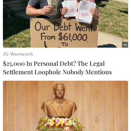
JG Wentworth
$25,000 In Personal Debt? The Legal
Settlement Loophole Nobody Mentions
Cử tri Pháp đi bỏ phiếu vòng hai, tỷ lệ
vắng mặt tăng kỷ lục
18/06/2017 01:56
Sáng 18/6 (theo giờ địa phương), cử tri Pháp bắt đầu đi
bỏ phiếu vòng hai cuộc bầu cử Hạ viện Pháp để bầu ra