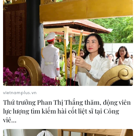
Theo dõi VietnamPlus
TIN LIÊN QUAN
vietnamplus.vn
Thứ trưởng Phan Thị Thắng thăm, động viên
lực lượng tìm kiếm hài cốt liệt sĩ tại Công
viê…