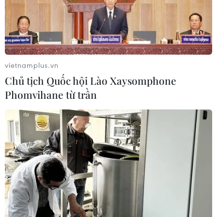
577 nghị sỹ Quốc hội.
vietnamplus.vn
Chủ tịch Quốc hội Lào Xaysomphone
Phomvihane từ trần
Bầu cử Hạ viện Pháp: Số cử tri vắng mặt
cao kỷ lục kể từ năm 1997