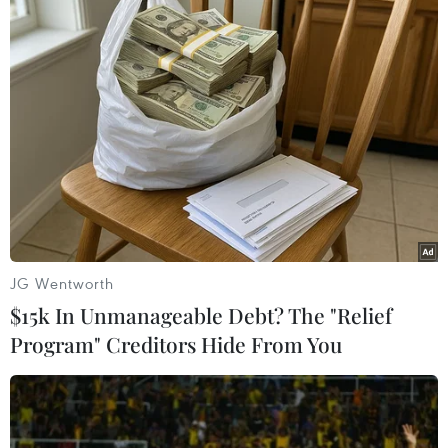
Đảng của Tổng thống Macron dẫn đầu
trong cuộc bầu cử Hạ viện Pháp
12/06/2017 01:03
Đảng Nền Cộng hòa Tiến bước của Tổng thống Pháp
Emmanuel Macron và các đồng minh của đảng này đã
giành chiến thắng sau vòng một cuộc bầu cử Hạ viện
JG Wentworth
Pháp với 32,32% số phiếu bầu.
$15k In Unmanageable Debt? The "Relief
Program" Creditors Hide From You