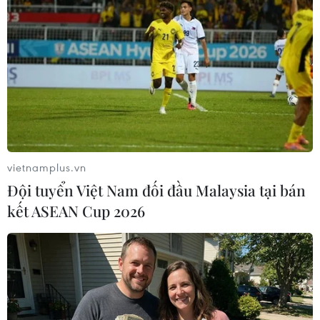
Bầu cử Hạ viện Pháp: Thủ tướng Đức
vietnamplus.vn
Merkel chúc mừng ông Macron
Đội tuyển Việt Nam đối đầu Malaysia tại bán
12/06/2017 01:55
kết ASEAN Cup 2026
Thủ tướng Đức Angela Merkel đã chúc mừng Tổng
thống Macron về "thành công to lớn" của REM sau khi
những dự báo cho thấy đảng này sẽ giành được đa số
áp đảo tại Hạ viện.