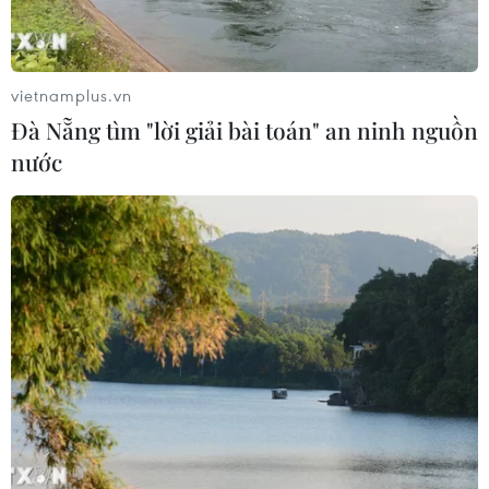
Vì sao Google khiến Mỹ và
vietnamplus.vn
EU đối đầu về chủ quyền số?
Đà Nẵng tìm "lời giải bài toán" an ninh nguồn
04/08/2026 04:13
nước
Máy bay chở khách nội địa đầu tiên
của Nga hoàn tất chuyến bay thử
nghiệm
04/08/2026 01:25
Xem thêm