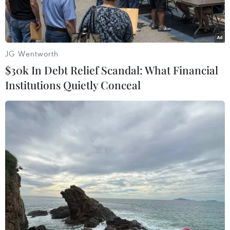
JG Wentworth
$30k In Debt Relief Scandal: What Financial
Institutions Quietly Conceal
Cử tri Pháp đi bỏ phiếu tại điểm bầu cử ở Saint-Pierre ngày
17/6. (Nguồn: AFP/TTXVN)
Theo AFP, ngày 19/6, kết quả cuối cùng tại vòng
2, cũng là vòng cuối cùng, cuộc bầu cử Hạ viện
Pháp cho thấy đảng Nền Cộng hòa Tiến bước
(REM) của Tổng thống Pháp Emmanuel Macron