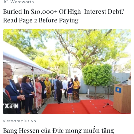
JG Wentworth
viện vòng hai cũng nắm giữ kỷ lục về tỷ lệ cử tri
Buried In $10,000+ Of High-Interest Debt?
vắng mặt. 58% cử tri đã không đi bỏ phiếu, cao
Read Page 2 Before Paying
hơn tỷ lệ 51,3% vắng mặt tại cuộc bỏ phiếu vòng
một ngày 11/6. Tỷ lệ đi bầu thấp cho thấy tâm lý
thờ ơ của cử tri, quay lưng lại với các cuộc bầu
cử./.
(Vietnam+)
vietnamplus.vn
Bang Hessen của Đức mong muốn tăng