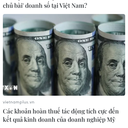
chủ bài' doanh số tại Việt Nam?
Bỉ tìm ra hướng đi mới trong điều trị
ung thư gan di căn
07/08/2026 04:05
Nga thoái vốn nhà nước khỏi Sân bay
Quốc tế Sheremetyevo
07/08/2026 00:22
vietnamplus.vn
Nga thông báo tấn công căn
Các khoản hoàn thuế tác động tích cực đến
cứ ngầm của Ukraine
kết quả kinh doanh của doanh nghiệp Mỹ
06/08/2026 16:21