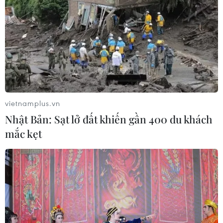
Anh công bố kết quả điều tra ban
đầu vụ đâm dao ở trung tâm London
06/08/2026 06:00
Ba Lan thảo luận việc thành lập căn
cứ quân sự thường trực với Mỹ
vietnamplus.vn
06/08/2026 00:06
Nhật Bản: Sạt lở đất khiến gần 400 du khách
mắc kẹt
Liên hợp quốc: Xung đột Ukraine trải
qua tháng đẫm máu nhất
05/08/2026 23:47
Đức điều tra vụ UAV gắn thuốc nổ