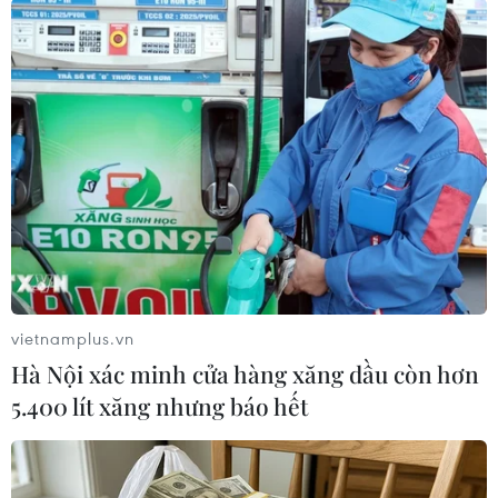
Với kết quả giành được, Phó Chủ tịch đảng FN
Florian Philippot cũng đã thừa nhận "sự thất
vọng" đồng thời kêu gọi cử tri tham gia bỏ phiếu
ủng hộ cho đảng này trong vòng 2./.
(TTXVN/Vietnam+)
vietnamplus.vn
Hà Nội xác minh cửa hàng xăng dầu còn hơn
5.400 lít xăng nhưng báo hết