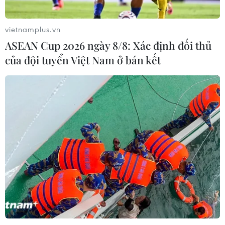
Ceuta
05/08/2026 00:37
vietnamplus.vn
ASEAN Cup 2026 ngày 8/8: Xác định đối thủ
Nga và Ukraine tiếp tục tấn
của đội tuyển Việt Nam ở bán kết
công qua lại, thương vong không
ngừng gia tăng
04/08/2026 15:54
Pháp ghi nhận tháng 7 nóng nhất
trong lịch sử
04/08/2026 15:17
Tây Ban Nha phát trực tiếp nhật thực
toàn phần từ độ cao 9.000 m
04/08/2026 13:23