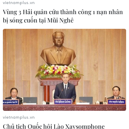
vietnamplus.vn
Vùng 3 Hải quân cứu thành công 1 nạn nhân
bị sóng cuốn tại Mũi Nghê
Tàu chở hàng của Thổ Nhĩ Kỳ bị tấn
công trên Biển Đen
04/08/2026 05:54
Xem thêm
CƠ QUAN CHỦ QUẢN: THÔNG TẤN XÃ VIỆT NAM
vietnamplus.vn
Tổng Biên tập: TRẦN TIẾN DUẨN
Chủ tịch Quốc hội Lào Xaysomphone