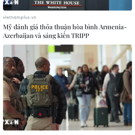
vietnamplus.vn
Mỹ đánh giá thỏa thuận hòa bình Armenia-
Azerbaijan và sáng kiến TRIPP
Đảng Xã hội Pháp đối mặt những tổn thất
chưa từng có sau bầu cử
11/06/2017 23:52
Chủ tịch đảng Xã hội (PS) của Pháp, ông Jean-
Christophe Cambadelis thừa nhận đảng của ông đã
phải đối mặt với những tổn thất "chưa từng thấy" sau