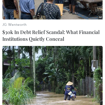
JG Wentworth
$30k In Debt Relief Scandal: What Financial
Institutions Quietly Conceal
Những người ủng hộ đảng Nền Cộng hòa Tiến bước vui mừng
sau khi kết quả cuộc bầu cử Hạ viện vòng 1 được công bố ngày
11/6. (Nguồn: EPA/TTXVN)
Kết quả cuối cùng cuộc bầu cử Hạ viện Pháp
vòng 1 cho thấy đảng Nền Cộng hòa Tiến bước
(REM) của Tổng thống Emmanuel Macron và các