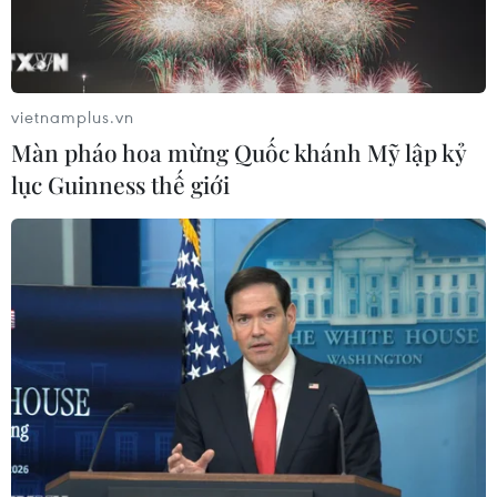
vietnamplus.vn
Màn pháo hoa mừng Quốc khánh Mỹ lập kỷ
lục Guinness thế giới
Đảng của Tổng thống Macron giành phiếu
cao tại bầu cử Hạ viện Pháp
11/06/2017 23:10
Ngay sau khi các điểm bỏ phiếu đóng cửa, Bộ Nội vụ
Pháp khẳng định đảng LREM và các đồng minh sẽ
giành được trên 30% số phiếu bầu.