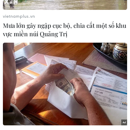
đồng minh đã
giành chiến thắng
vang dội với
32,32% số phiếu ủng hộ.
vietnamplus.vn
Theo thông báo của Bộ Nội vụ Pháp rạng sáng
Mưa lớn gây ngập cục bộ, chia cắt một số khu
12/6 (theo giờ địa phương), đảng REM và đồng
vực miền núi Quảng Trị
minh là đảng trung hữu Phong trào Dân chủ
(MoDem) đã bỏ xa phe cánh hữu tới 21,56% và
dẫn trước đảng cực hữu Mặt trận Dân tộc (FN)
của bà Marine Le Pen 13,2%.
Tỷ lệ cử tri đi bỏ phiếu ở mức thấp kỷ lục, chỉ
vào khoảng 49%.
Theo giới phân tích, với số phiếu áp đảo giành
được ở vòng 1, đảng REM cùng liên minh là
MoDem có thể giành từ 400-445 ghế trong tổng
số 577 ghế Hạ viện ở vòng 2 cuộc bầu cử sẽ diễn
ra vào ngày 18/6 tới.