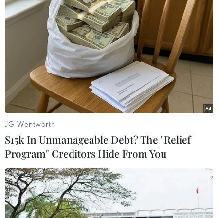
#Du lịch Pháp
#Thủ tướng Đức
#Angela Merkel
#Tổng thống Pháp
#Bộ Nội vụ Pháp
#Đảng Nền Cộng hòa Tiến bước
#Emmanuel Macron
#Marine Le Pen
#tin tức
#tin tức mới nhất
#tin tức 24h
#tin tức mới nhất trong ngày
#tin tức thời sự
#tin tức hot
#tin tức an ninh
JG Wentworth
#Thời sự
#thời sự hôm nay
#bản tin thời sự
$15k In Unmanageable Debt? The "Relief
#tội phạm
#truy nã
#tội phạm hình sự
#hình sự
Program" Creditors Hide From You
#công an
#vụ án
#phạm pháp
#pháp luật
#pháp đình
#xã hội
#an ninh xã hội
#chính trị
#VietnamPlus
#Vietnam
#Plus
Đức
Pháp