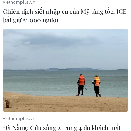
cuộc bầu cử Quốc hội nước này.
vietnamplus.vn
Chiến dịch siết nhập cư của Mỹ tăng tốc, ICE
bắt giữ 51.000 người
Đảng của Tổng thống Macron dẫn đầu
trong cuộc bầu cử Hạ viện Pháp
vietnamplus.vn
Đà Nẵng: Cứu sống 2 trong 4 du khách mất
12/06/2017 01:03