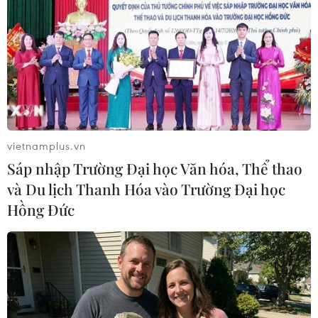
vietnamplus.vn
Sáp nhập Trường Đại học Văn hóa, Thể thao
và Du lịch Thanh Hóa vào Trường Đại học
Hồng Đức
#chống mua bán người
#Truyền thông
#Nâng cao nhận thức
#giải cứu
#đẩy mạnh truyền thông
TP. Hà Nội