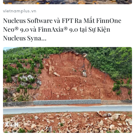
vietnamplus.vn
Nucleus Software và FPT Ra Mắt FinnOne
Neo® 9.0 và FinnAxia® 9.0 tại Sự Kiện
Nucleus Syna…
Phê duyệt Kế hoạch thực hiện Công ước
ASEAN về phòng, chống buôn người
02/12/2020 13:56
Kế hoạch đặt mục tiêu nâng cao hiệu quả hợp tác quốc
tế về phòng, chống mua bán người, đặc biệt là phụ nữ