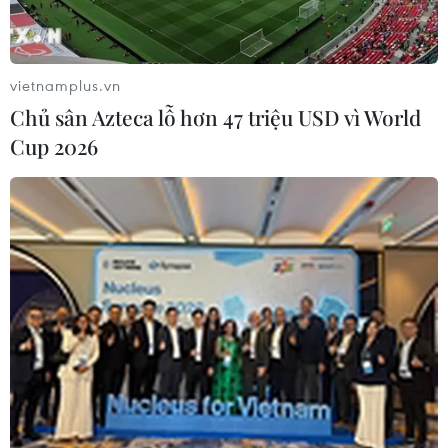
vietnamplus.vn
Chủ sân Azteca lỗ hơn 47 triệu USD vì World
Cup 2026
Giả danh công an, bộ đội biên phòng lừa
bán phụ nữ qua biên giới
11/09/2020 14:15
Ngoài thủ đoạn cũ là lừa yêu, Sùng A Chớ còn giả
danh Công an hoặc Bộ đội Biên phòng Lào Cai yêu cầu
bị hại sang Lào Cai để làm việc, sau đó lừa bán qua
biên giới.