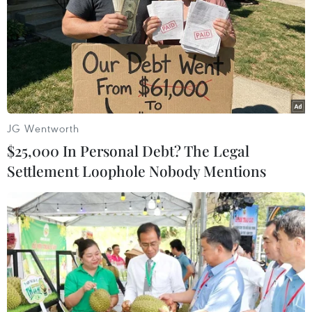
Theo dõi VietnamPlus
JG Wentworth
$25,000 In Personal Debt? The Legal
Settlement Loophole Nobody Mentions
TIN LIÊN QUAN