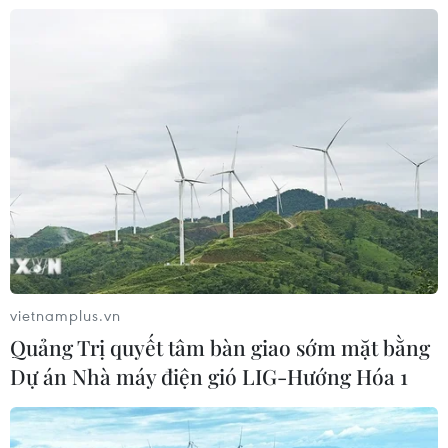
CƠ QUAN CHỦ QUẢN: THÔNG TẤN XÃ VIỆT NAM
Tổng Biên tập: TRẦN TIẾN DUẨN
Phó Tổng Biên tập: NGUYỄN THỊ TÁM, KHÚC THANH
THỦY
Sở hữu trí tuệ
Quy định sử dụng
vietnamplus.vn
RSS
Hỗ trợ
Quảng Trị quyết tâm bàn giao sớm mặt bằng
Dự án Nhà máy điện gió LIG-Hướng Hóa 1
Ngôn ngữ
TTXVN
Dịch vụ tin
Quảng cáo
Liên hệ