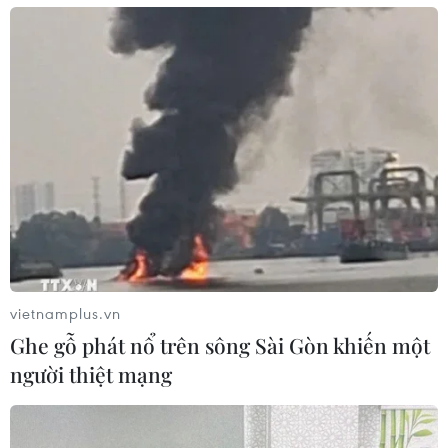
Hà Nội: Lĩnh án tù vì 'chuyển nhượng' 3
thiếu nữ dưới 16 tuổi
27/01/2021 12:31
Các đối tượng đã "chuyển nhượng" ba thiếu nữ dưới 16
tuổi với giá 7 triệu đồng để làm nhân viên phục vụ tại
các quán hát karaoke tại khu vực huyện Hoài Đức và
quận Hà Đông.
vietnamplus.vn
Ghe gỗ phát nổ trên sông Sài Gòn khiến một
người thiệt mạng