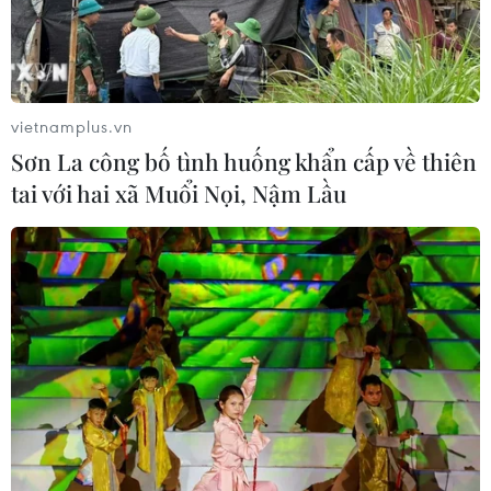
vietnamplus.vn
Sơn La công bố tình huống khẩn cấp về thiên
tai với hai xã Muổi Nọi, Nậm Lầu