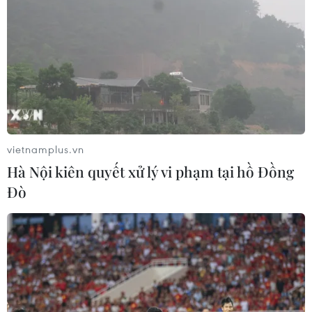
vietnamplus.vn
Hà Nội kiên quyết xử lý vi phạm tại hồ Đồng
Đò