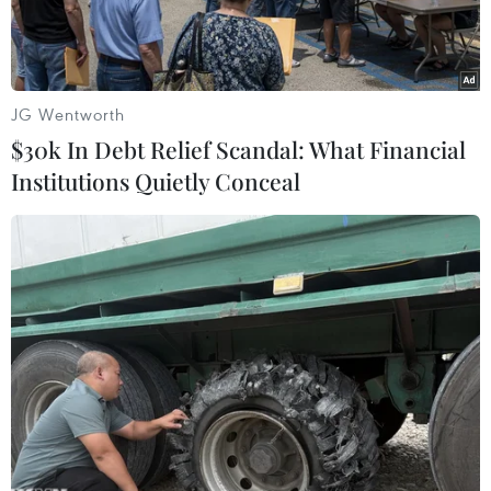
JG Wentworth
$30k In Debt Relief Scandal: What Financial
Institutions Quietly Conceal
Đẩy mạnh truyền thông, nâng cao nhận thức cho người dân về
phòng chống mua bán người.
Tại Quyết định số 193/QĐ-TTg, Thủ tướng Chính
phủ Nguyễn Xuân Phúc vừa phê duyệt Chương
trình phòng, chống mua bán người giai đoạn