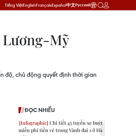
Tiếng Việt
English
Français
Español
中文
Русский
ng Lương-Mỹ
n độ, chủ động quyết định thời gian
ĐỌC NHIỀU
Chi tiết 45 tuyến xe buýt
miễn phí tiền vé trong Vành đai 1 ở Hà