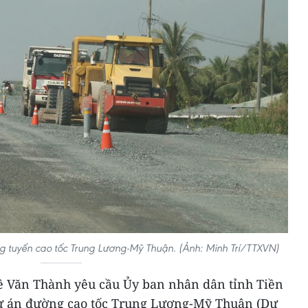
g tuyến cao tốc Trung Lương-Mỹ Thuận. (Ảnh: Minh Trí/TTXVN)
ê Văn Thành yêu cầu Ủy ban nhân dân tỉnh Tiền
Dự án đường cao tốc Trung Lương-Mỹ Thuận (Dự