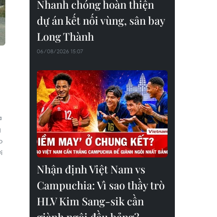
Nhanh chóng hoàn thiện
dự án kết nối vùng, sân bay
Long Thành
06/08/2026 15:07
à
g
o
i
Nhận định Việt Nam vs
Campuchia: Vì sao thầy trò
HLV Kim Sang-sik cần