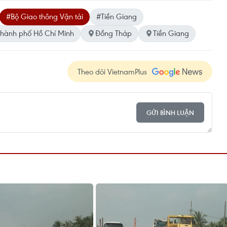
#Bộ Giao thông Vận tải
#Tiền Giang
hành phố Hồ Chí Minh
Đồng Tháp
Tiền Giang
Theo dõi VietnamPlus
GỬI BÌNH LUẬN