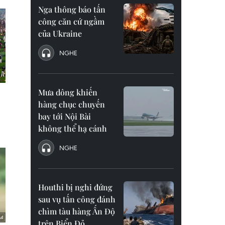
Nga thông báo tấn
công căn cứ ngầm
của Ukraine
NGHE
Mưa dông khiến
hàng chục chuyến
bay tới Nội Bài
không thể hạ cánh
NGHE
Houthi bị nghi đứng
sau vụ tấn công đánh
chìm tàu hàng Ấn Độ
trên Biển Đỏ