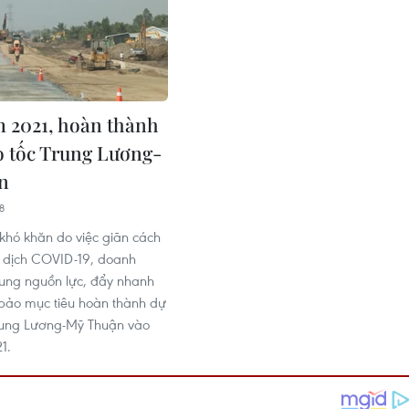
 2021, hoàn thành
o tốc Trung Lương-
n
8
hó khăn do việc giãn cách
 dịch COVID-19, doanh
rung nguồn lực, đẩy nhanh
bảo mục tiêu hoàn thành dự
rung Lương-Mỹ Thuận vào
1.