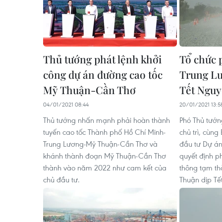
Thủ tướng phát lệnh khởi
Tổ chức 
công dự án đường cao tốc
Trung L
Mỹ Thuận-Cần Thơ
Tết Nguy
04/01/2021 08:44
20/01/2021 13:5
Thủ tướng nhấn mạnh phải hoàn thành
Phó Thủ tướ
tuyến cao tốc Thành phố Hồ Chí Minh-
chủ trì, cùng
Trung Lương-Mỹ Thuận-Cần Thơ và
đầu tư Dự án
khánh thành đoạn Mỹ Thuận-Cần Thơ
quyết định p
thành vào năm 2022 như cam kết của
thông tạm th
chủ đầu tư.
Thuận dịp Tết