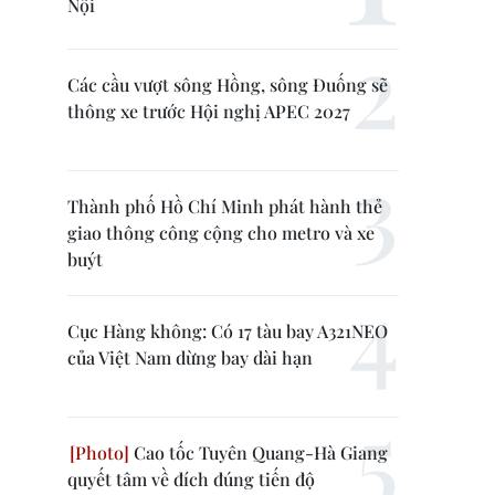
Nội
Các cầu vượt sông Hồng, sông Đuống sẽ
thông xe trước Hội nghị APEC 2027
Thành phố Hồ Chí Minh phát hành thẻ
giao thông công cộng cho metro và xe
buýt
Cục Hàng không: Có 17 tàu bay A321NEO
của Việt Nam dừng bay dài hạn
Cao tốc Tuyên Quang-Hà Giang
quyết tâm về đích đúng tiến độ