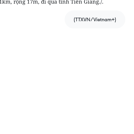
km, rộng 17m, đi qua tỉnh Tiền Giang./.
(TTXVN/Vietnam+)