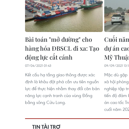
Bài toán "mở đường" cho
Cuối năm
hàng hóa ĐBSCL đi xa: Tạo
dự án ca
động lực cất cánh
Mỹ Thuậ
07/04/2021 01:43
09/09/2021 13:1
Kết cấu hạ tầng giao thông được xác
Mặc dù gặp k
định là khâu đột phá cần ưu tiên nguồn
xã hội phòng
lực để thực hiện nhằm thay đổi căn bản
nghiệp tập t
năng lực cạnh tranh của vùng Đồng
tiến độ đảm 
bằng sông Cửu Long.
án cao tốc T
cuối năm 202