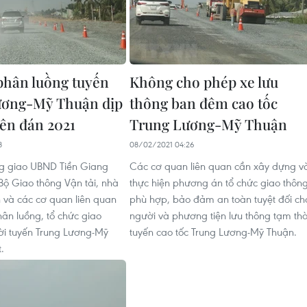
phân luồng tuyến
Không cho phép xe lưu
ương-Mỹ Thuận dịp
thông ban đêm cao tốc
ên đán 2021
Trung Lương-Mỹ Thuận
8
08/02/2021 04:26
ng giao UBND Tiền Giang
Các cơ quan liên quan cần xây dựng v
 Bộ Giao thông Vận tải, nhà
thực hiện phương án tổ chức giao thôn
 và các cơ quan liên quan
phù hợp, bảo đảm an toàn tuyệt đối ch
hân luồng, tổ chức giao
người và phương tiện lưu thông tạm thờ
ời tuyến Trung Lương-Mỹ
tuyến cao tốc Trung Lương-Mỹ Thuận.
.