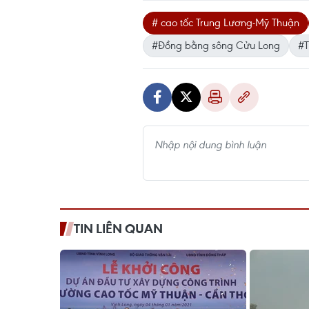
# cao tốc Trung Lương-Mỹ Thuận
#Đồng bằng sông Cửu Long
#T
TIN LIÊN QUAN