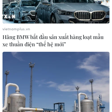
nhấn mạnh tầm quan trọng của UNCLOS trong việc tạo
dựng và xây dựng một trật tự pháp lý về biển.
vietnamplus.vn
Hãng BMW bắt đầu sản xuất hàng loạt mẫu
xe thuần điện “thế hệ mới”
Đối thoại biển lần thứ 5: Hợp tác ASEAN
trong vấn đề Biển Đông