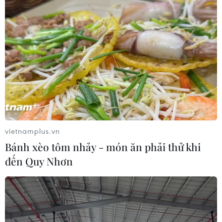
#Biển Đông
#Xung đột lãnh thổ
#Mỹ-Trung
#ASEAN
#ADMM+
Theo dõi VietnamPlus
vietnamplus.vn
Bánh xèo tôm nhảy - món ăn phải thử khi
TIN LIÊN QUAN
đến Quy Nhơn