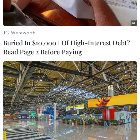
JG Wentworth
Buried In $10,000+ Of High-Interest Debt?
Read Page 2 Before Paying
Đại diện Việt Nam tham dự Hội thảo. (Ảnh: Lê Thị Tâm
Hằng/TTXVN)
Ngày 27/6, tại thủ đô Moskva, Quỹ "Con đường
hòa bình" (Nga) đã phối hợp với Hội Luật gia
dân chủ quốc tế (IADL) tổ chức Hội thảo quốc tế
lần thứ hai "Tranh cãi trên Biển Đông và tìm