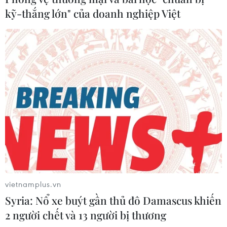
xây dựng lòng tin góp phần giữ gìn an ninh khu
kỹ-thắng lớn" của doanh nghiệp Việt
vực và môi trường biển, tôn trọng và tuân thủ
Tuyên bố về ứng xử của các bên ở biển Đông
(DOC), đồng thời sớm thiết lập và thực thi COC
có tính ràng buộc pháp lý và dựa trên luật pháp
quốc tế, trong đó có Công ước Liên hợp quốc về
Luật Biển (UNCLOS) năm 1982.
Bộ quy tắc ứng xử cần bao gồm nghĩa vụ pháp
lý của các bên liên quan đối với việc bảo đảm
quyền tự do hàng hải và hàng không trên Biển
Đông và nghĩa vụ giải quyết tranh chấp bằng
biện pháp hòa bình trên cơ sở luật pháp quốc tế,
vietnamplus.vn
cấm sử dụng vũ lực hoặc đe dọa sử dụng vũ lực.
Syria: Nổ xe buýt gần thủ đô Damascus khiến
Các thành viên IADL sẽ theo dõi chặt chẽ tình
2 người chết và 13 người bị thương
hình ở Biển Đông để có những động thái kịp