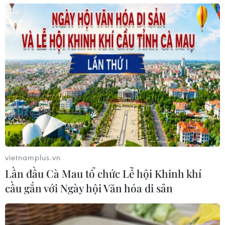
thời góp phần ổn định hoà bình, an ninh khu
vực./.
(TTXVN/Vietnam+)
vietnamplus.vn
Lần đầu Cà Mau tổ chức Lễ hội Khinh khí
cầu gắn với Ngày hội Văn hóa di sản