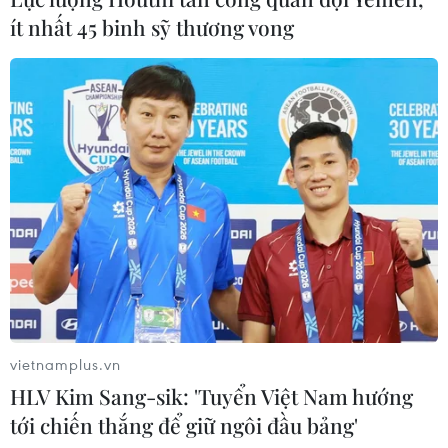
ít nhất 45 binh sỹ thương vong
Các học giả kêu gọi ASEAN duy trì nguyên
tắc đồng thuận về COC
20/06/2019 11:55
Tiến sỹ Li Nan thuộc Viện Đông Á cho rằng các nước
ASEAN cần phải xây dựng, hoàn thiện vai trò trung tâm
của mình, đồng thời đẩy nhanh kết thúc quá trình đàm
phán về một COC.
vietnamplus.vn
HLV Kim Sang-sik: 'Tuyển Việt Nam hướng
tới chiến thắng để giữ ngôi đầu bảng'