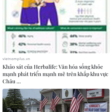
cho dù trong hơn nửa năm qua diễn biến ở Biển
Đông không có cải thiện, mà có phần xấu đi vì
cả những lý do bối cảnh quốc tế toàn cầu, quan
hệ Mỹ-Trung căng thẳng ảnh hưởng đến hầu
hết các nước liên quan vấn đề Biển Đông.
vietnamplus.vn
Khảo sát của Herbalife: Văn hóa sống khỏe
mạnh phát triển mạnh mẽ trên khắp khu vực
Châu …
Quang cảnh Hội thảo. (Ảnh: Lê Thị Tâm Hằng/TTXVN)