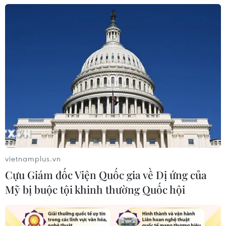
vietnamplus.vn
Cựu Giám đốc Viện Quốc gia về Dị ứng của
Mỹ bị buộc tội khinh thường Quốc hội