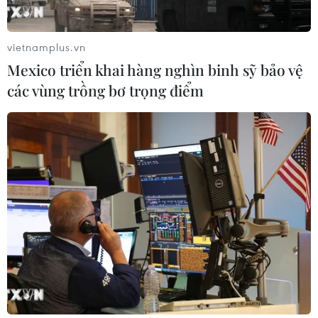
vietnamplus.vn
Mexico triển khai hàng nghìn binh sỹ bảo vệ
các vùng trồng bơ trọng điểm
TIN CÙNG CHUYÊN MỤC
Chiến dịch 500 ngày đêm: Lặng
thầm viết tiếp hành trình trở về của
các liệt sỹ
07/08/2026 03:04
Lào Cai khẩn trương tìm kiếm 2
người mất tích do mưa lũ
07/08/2026 03:04