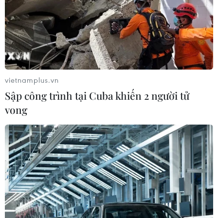
vietnamplus.vn
Sập công trình tại Cuba khiến 2 người tử
vong
Tầm quan trọng của UNCLOS trong tạo
dựng trật tự pháp lý về biển
18/06/2019 05:26
Đại diện EU, các nhóm Mỹ Latinh, châu Phi, Nhóm Các
nước đang phát triển và gần 30 nước đã phát biểu