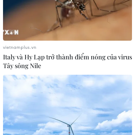
diễn ra từ 30/10-1/11 sẽ bị hủy.
vietnamplus.vn
Italy và Hy Lạp trở thành điểm nóng của virus
Tây sông Nile
Sinh viên tại thành phố Vũ Hán
quay trở lại trường học
24/08/2020 03:19