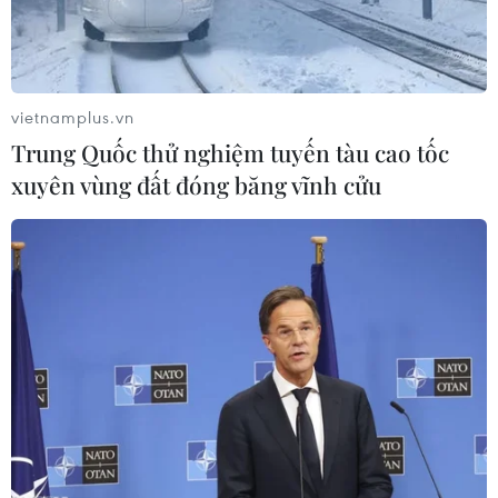
Hoạt động ca nhạc đã được nối lại trên một tàu du lịch của
thành phố Vũ Hán. (Ảnh: Tiến Trung/Vietnam+)
vietnamplus.vn
Trung Quốc thử nghiệm tuyến tàu cao tốc
xuyên vùng đất đóng băng vĩnh cửu
Cầu Nhị - một trong những cây cầu nổi tiếng hai bên bờ Trường