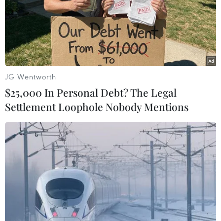
JG Wentworth
Một tàu du lịch chở đầy khách du ngoạn Vũ Hán trên sông
$25,000 In Personal Debt? The Legal
Trường Giang. (Ảnh: Tiến Trung/Vietnam+)
Settlement Loophole Nobody Mentions