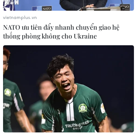
Giang ở thành phố Vũ Hán. (Ảnh: Tiến Trung/Vietnam+)
vietnamplus.vn
NATO ưu tiên đẩy nhanh chuyển giao hệ
thống phòng không cho Ukraine
Bến tàu du lịch sông Trường Giang của thành phố Vũ Hán.
(Ảnh: Tiến Trung/Vietnam+)
(Vietnam+)