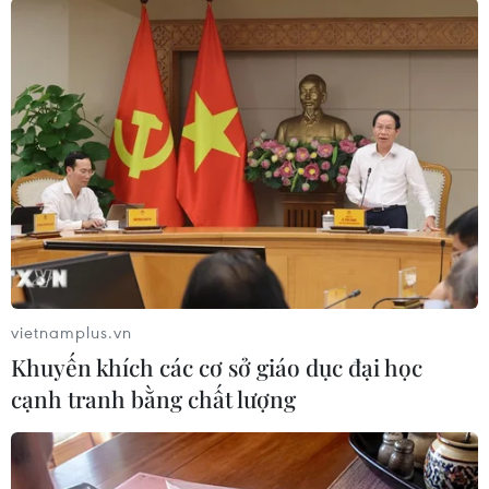
19h, trời vẫn chưa tối hẳn nhưng từ xa nhìn lại đã thấy ánh sáng
rực rỡ hai bên bờ Trường Giang đoạn qua trung tâm thành phố
Vũ Hán. (Ảnh: Tiến Trung/Vietnam+)
vietnamplus.vn
Khuyến khích các cơ sở giáo dục đại học
cạnh tranh bằng chất lượng
Trăng bắt đầu lên càng tô điểm cho nét đẹp buổi tối của thành