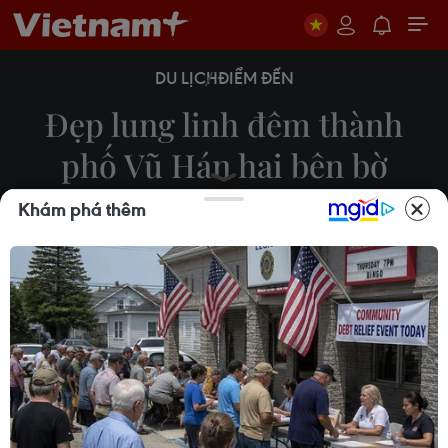
DU LỊCH
ĐIỂM ĐẾN
Đẹp lung linh đêm thành
phố Vũ Hán hai bên bờ
Trường Giang
Khám phá thêm
Tiến Trung
17/07/2022 12:55
Thành phố Vũ Hán, thủ phủ tỉnh Hồ Bắc, nơi từng
bị đại dịch COVID-19 tàn phá vào đầu năm 2020,
những ngày này đang chuyển mình hồi phục mạnh
mẽ sau những ngày dịch bệnh kinh hoàng.