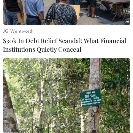
JG Wentworth
$30k In Debt Relief Scandal: What Financial
Institutions Quietly Conceal
Thành phố Vũ Hán lung linh trong đêm trăng. (Ảnh: Tiến
Trung/Vietnam+)
Với dân số hơn 11 triệu người và là thành phố
đông dân nhất ở miền Trung Trung Quốc, Vũ
Hán ngày nay được coi là trung tâm kinh tế, tài