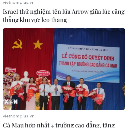
vietnamplus.vn
Israel thử nghiệm tên lửa Arrow giữa lúc căng
thẳng khu vực leo thang
vietnamplus.vn
Cà Mau hợp nhất 4 trường cao đẳng, tăng