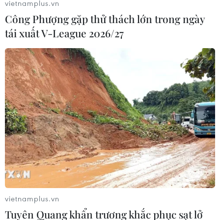
vietnamplus.vn
Công Phượng gặp thử thách lớn trong ngày
tái xuất V-League 2026/27
#Thành phố Vũ Hán
#Trường Giang
#COVID-19
#Tàu du lịch
Trung Quốc
vietnamplus.vn
Tuyên Quang khẩn trương khắc phục sạt lở