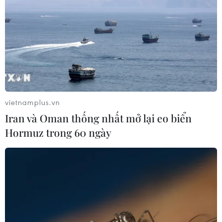
vietnamplus.vn
Iran và Oman thống nhất mở lại eo biển
Hormuz trong 60 ngày
Thành phố Vũ Hán tổ chức lễ hội bia,
Campuchia hủy lễ hội té nước
13/08/2020 12:59
Lễ hội bia sẽ được tổ chức vào 15/8 tại Vũ Hán nhằm
kích thích nền kinh tế ban đêm tại địa phương; trong khi
lễ hội té nước tại Campuchia đã được lên kế hoạch