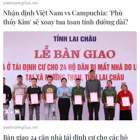
vietnamplus.vn
Hà Nội nằm trong
Nhận định Việt Nam vs Campuchia: 'Phù
nhóm 10 thành phố hàng đầu thế
thủy Kim' sẽ xoay tua toan tính đường dài?
giới về ẩm thực đường phố
05/08/2026 03:11
Nét quê mộc mạc ở chợ
phường Vị Thanh giữa lòng thành
phố Cần Thơ
05/08/2026 02:00
Điểm hẹn ngắm băng trôi và cá voi ở
Canada
05/08/2026 01:08
vietnamplus.vn
Bàn giao 24 căn nhà tái định cư cho các hộ