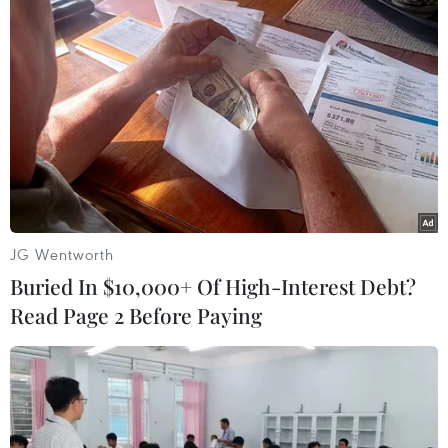
phố ven sông. (Ảnh: Tiến Trung/Vietnam+)
JG Wentworth
Buried In $10,000+ Of High-Interest Debt?
Read Page 2 Before Paying
20h, thành phố trở nên lung linh huyền ảo hơn. (Ảnh: Tiến
Trung/Vietnam+)