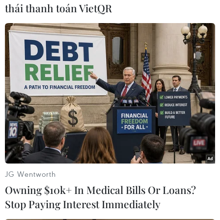
thái thanh toán VietQR
Khi thành phố bắt đầu lên đèn. (Ảnh: Tiến Trung/Vietnam+)
JG Wentworth
Owning $10k+ In Medical Bills Or Loans?
Stop Paying Interest Immediately