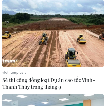
Thành phố Vũ Hán vắng vẻ về đêm
dù đã khống chế được dịch
27/03/2020 08:37
Dù đã kiềm chế được phần nào sự lây lan của dịch
COVID-19, thành phố Vũ Hán (Trung Quốc) vẫn vắng vẻ
do những tâm lý lo ngại đã diễn ra trong một thời gian
dài.
vietnamplus.vn
Sẽ thi công đồng loạt Dự án cao tốc Vinh-
Thanh Thủy trong tháng 9