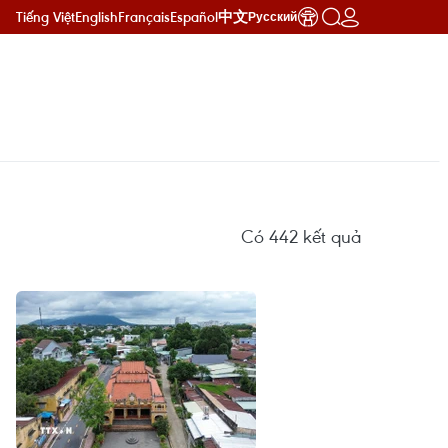
Tiếng Việt
English
Français
Español
中文
Русский
Có
442
kết quả