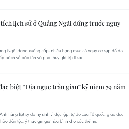
 tích lịch sử ở Quảng Ngãi đứng trước nguy
Quảng Ngãi đang xuống cấp, nhiều hạng mục có nguy cơ sụp đổ do
cấp bách về bảo tồn và phát huy giá trị di sản.
ặc biệt “Địa ngục trần gian” kỷ niệm 79 năm
ỹ
Anh hùng liệt sỹ đã hy sinh vì độc lập, tự do của Tổ quốc; giáo dục
hào dân tộc, ý thức gìn giữ hòa bình cho các thế hệ.