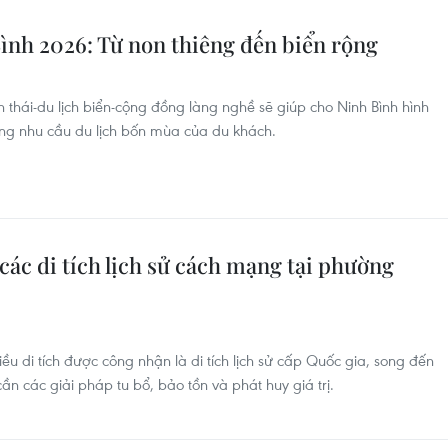
Bình 2026: Từ non thiêng đến biển rộng
inh thái-du lịch biển-cộng đồng làng nghề sẽ giúp cho Ninh Bình hình
g nhu cầu du lịch bốn mùa của du khách.
 các di tích lịch sử cách mạng tại phường
ều di tích được công nhận là di tích lịch sử cấp Quốc gia, song đến
n các giải pháp tu bổ, bảo tồn và phát huy giá trị.