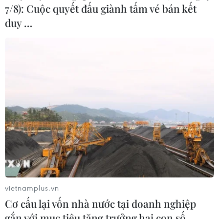
7/8): Cuộc quyết đấu giành tấm vé bán kết
duy …
vietnamplus.vn
Cơ cấu lại vốn nhà nước tại doanh nghiệp
gắn với mục tiêu tăng trưởng hai con số