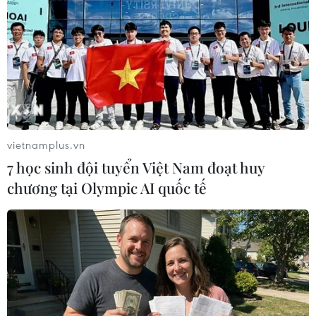
vietnamplus.vn
Năm 2015 "xô đổ" một loạt kỷ lục để thành
7 học sinh đội tuyển Việt Nam đoạt huy
năm có khí hậu tồi tệ nhất
chương tại Olympic AI quốc tế
03/08/2016 07:56
Những kỷ lục mới về chỉ số nhiệt độ trung bình toàn cầu,
lượng khí thải và mực nước biển tăng khiến năm 2015
trở thành năm có khí hậu tồi tệ nhất.