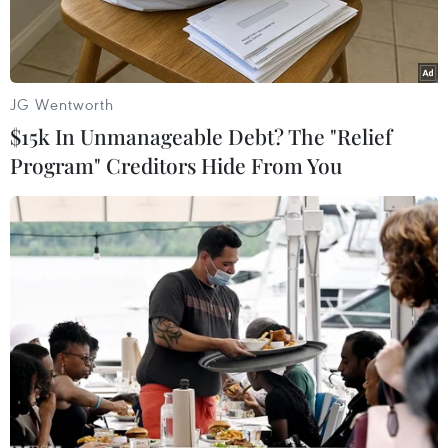
JG Wentworth
$15k In Unmanageable Debt? The "Relief
Program" Creditors Hide From You
Ảnh minh họa. (Nguồn: AFP/TTXVN)
Trong quá trình tiến hành nghiên cứu nồng độ
khí metan của thành phố Los Angeles, một
nhóm các nhà khoa học thuộc Viện Công nghệ
California (Caltech) đã phát hiện ra rằng, các vụ