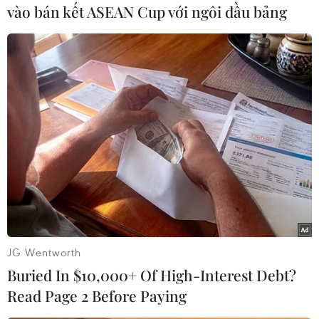
vào bán kết ASEAN Cup với ngôi đầu bảng
(TTXVN/Vietnam+)
JG Wentworth
Buried In $10,000+ Of High-Interest Debt?
#Khí metan
#Khí quyển
#Hiệu ứng nhà kính
Read Page 2 Before Paying
#Rò rỉ khí tự nhiên
#Biến đổi khí hậu