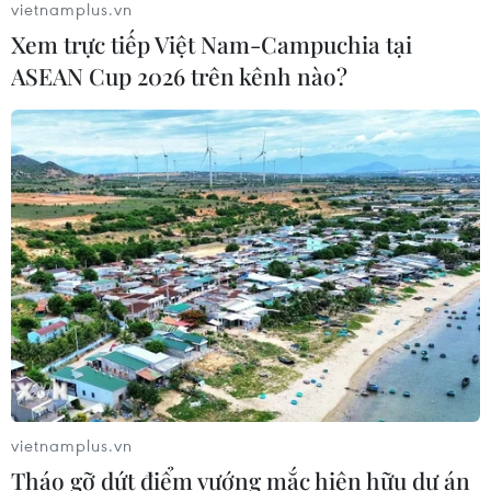
vietnamplus.vn
Xem trực tiếp Việt Nam-Campuchia tại
ASEAN Cup 2026 trên kênh nào?
CƠ QUAN CHỦ QUẢN: THÔNG TẤN XÃ VIỆT NAM
Tổng Biên tập: TRẦN TIẾN DUẨN
Phó Tổng Biên tập: NGUYỄN THỊ TÁM, KHÚC THANH
THỦY
Sở hữu trí tuệ
Quy định sử dụng
RSS
Hỗ trợ
Ngôn ngữ
TTXVN
Dịch vụ tin
Quảng cáo
Liên hệ
vietnamplus.vn
Tháo gỡ dứt điểm vướng mắc hiện hữu dự án