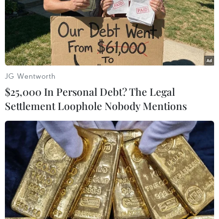
JG Wentworth
$25,000 In Personal Debt? The Legal
Settlement Loophole Nobody Mentions
Phát minh mới về thiết bị thu nước từ
không khí ở độ ẩm thấp
17/04/2017 08:05
Các nhà khoa học Mỹ đã phát minh một thiết bị chạy
bằng năng lượng Mặt Trời có thể thu 2,8 lít nước từ
không khí trong 12 giờ, hoạt động trong điều kiện độ ẩm