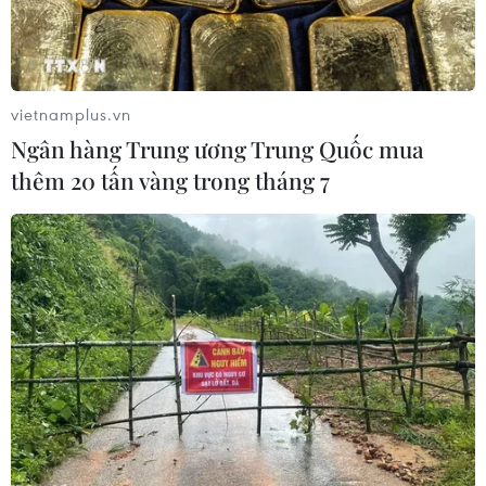
20-30%.
vietnamplus.vn
Ngân hàng Trung ương Trung Quốc mua
thêm 20 tấn vàng trong tháng 7
Lượng CO2 trong khí quyển tăng cao kỷ
lục đe dọa sự sống trên Trái Đất