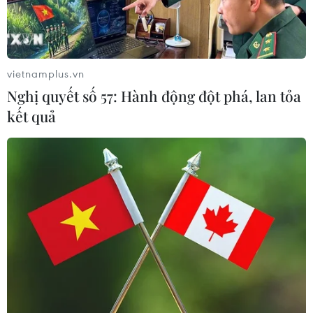
mẽ.
Từ sau Chiến dịch Hòa Bình, chủ lực ta luồn sâu
vào vùng địch hậu, thực hiện phân tán, căng
vietnamplus.vn
kéo khối chủ lực cơ động đối phương.
Nghị quyết số 57: Hành động đột phá, lan tỏa
Trên chiến trường rừng núi, ta mở Chiến dịch
kết quả
Tây Bắc (10/1952-12/1952), giải phóng một khu
vực rộng lớn, tạo căn cứ địa mới nối liền với
căn cứ địa Việt Bắc. Tiếp đó, quân đội ta phối
hợp với quân đội Pathet Lào mở chiến dịch
Thượng Lào (tháng Tư đến tháng Năm năm
1953), tiến công giải phóng Sầm Nưa.
Cho đến giữa năm 1953, thế trận chiến tranh
nhân dân của ta đã căng kéo lực lượng quân
Pháp trên nhiều khu vực, khiến cho bộ máy