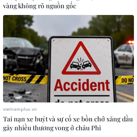
vàng không rõ nguồn gốc
Bộ đội ta vừa chiến đấu vừa đào hào bao vây tập đoàn cứ
điểm Điên Biên Phủ. (Ảnh tư liệu TTXVN)
vietnamplus.vn
Phương châm ban đầu "đánh nhanh, thắng
Tai nạn xe buýt và sự cố xe bồn chở xăng dầu
nhanh" trong hai đêm ba ngày có ưu điểm là tạo
gây nhiều thương vong ở châu Phi
bất ngờ, giữ được quyết tâm và vấn đề cung