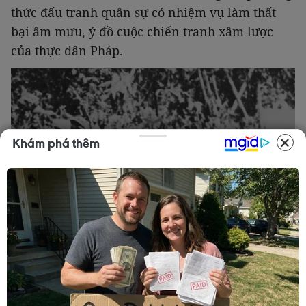
thức đấu tranh quân sự có nhiệm vụ làm thất
bại âm mưu, ý đồ cuộc chiến tranh xâm lược
của thực dân Pháp.
Khám phá thêm
Bộ đội đưa pháo vào trận địa. (Ảnh tư liệu TTXVN)