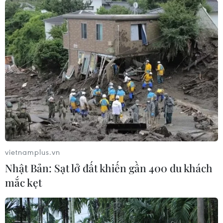
tiến công của ta...
Dù địch tình thay đổi thế nào, thì việc quân
Pháp nhảy dù xuống Điện Biên Phủ căn bản có
lợi cho ta. Ngược lại, nó bộc lộ mâu thuẫn của
quân Pháp giữa chiếm đóng đất đai với tập
trung lực lượng, giữa chiếm đóng chiến trường
rừng núi với củng cố chiến trường đồng bằng.
Theo phương án tác chiến Xuân 1954 đã được
Bộ Chính trị thông qua đầu tháng 12/1953, Bộ
Tổng Tư lệnh chỉ đạo các hướng triển khai lực
vietnamplus.vn
lượng, đẩy mạnh tiến công địch.
Nhật Bản: Sạt lở đất khiến gần 400 du khách
Từ ngày 10 đến 25/12/1953, quân ta tiến công
mắc kẹt
tiêu diệt 20 đại đội địch, giải phóng Lai Châu,
tạo thế uy hiếp mạnh Điện Biên Phủ.