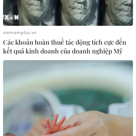
Biên Phủ thành tập đoàn cứ điểm đã nằm trong
ý đồ của ta ngay từ đầu; và do đó, ta giữ vững
được quyền chủ động chiến lược.
vietnamplus.vn
Thắng lợi bước đầu nhưng hết sức quan trọng
Các khoản hoàn thuế tác động tích cực đến
trong chiến cuộc Đông Xuân 1953-1954 khẳng
kết quả kinh doanh của doanh nghiệp Mỹ
định tính đúng đắn, chính xác trong chỉ đạo
chiến lược và đó là điều kiện tiên quyết để Bộ
Chính trị Trung ương Đảng hạ quyết tâm tập
trung đại bộ phận chủ lực tinh nhuệ, tiến công
tiêu diệt tập đoàn cứ điểm Điện Biên Phủ, tạo ra
sự chuyển biến mới trong cục diện chiến tranh.
Đây là lúc có sự chuyển biến từ "tránh chỗ
mạnh, đánh chỗ yếu" sang "đánh thẳng vào chỗ
mạnh nhưng có nhiều sơ hở" của đối phương để
giành thắng lợi quyết định.