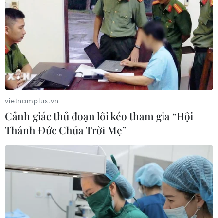
phòng tuyến sông Nậm Hu, giải phóng tỉnh
Phongsayly, bao vây Mường Sài.
vietnamplus.vn
Cảnh giác thủ đoạn lôi kéo tham gia “Hội
Thánh Đức Chúa Trời Mẹ”
Pháo binh ta sẵn sàng nổ súng để tiêu diệt địch ở cứ điểm Điện
Biên Phủ. (Ảnh tư liệu TTXVN)