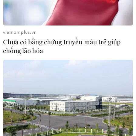
đến lớp,” giảm giá từ 10-20% cho mặt hàng
đồng phục học sinh tiểu học, balô chống gù, cặp
đa năng, vở học sinh loại 96-100 trang./.
vietnamplus.vn
(TTXVN/Vietnam+)
Chưa có bằng chứng truyền máu trẻ giúp
chống lão hóa