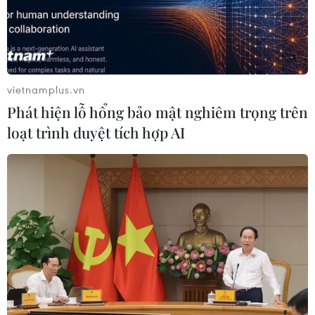
vietnamplus.vn
Phát hiện lỗ hổng bảo mật nghiêm trọng trên
loạt trình duyệt tích hợp AI
Ngành giáo dục đặt hàng loạt nhiệm vụ
trong năm học mới 2019-2020
14/08/2019 05:39
Trước thềm năm học mới, Bộ trưởng Bộ Giáo dục đặt ra
hàng loạt nhiệm vụ cho ngành như phát động phong
trào học tiếng Anh, giải quyết dứt điểm tình trạng giáo
viên hợp đồng, phê duyệt sách giáo khoa...