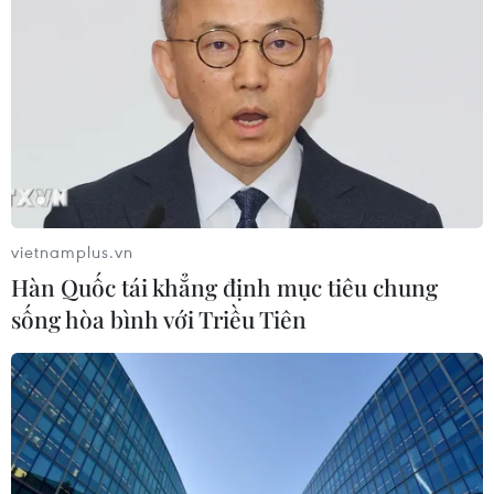
04/08/2026 23:56
EU mở tham vấn về phạm vi sản
phẩm thép và những tác động tới
Việt Nam
04/08/2026 13:13
Gián đoạn nguồn cung LNG, Bỉ tăng
vietnamplus.vn
phụ thuộc vào Nga
Hàn Quốc tái khẳng định mục tiêu chung
04/08/2026 09:52
sống hòa bình với Triều Tiên
Gia Lai: Phát hiện hơn 3,4 tấn mỹ
phẩm không có phiếu công bố sản
phẩm
04/08/2026 04:48