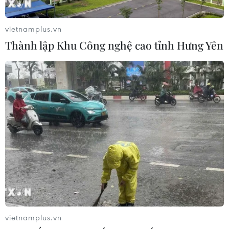
#Đồ dùng học tập
#Thương hiệu Việt
vietnamplus.vn
#Sách giáo khoa
#Cặp sách
#Đồng phục học sinh
Thành lập Khu Công nghệ cao tỉnh Hưng Yên
TP. Hà Nội
Theo dõi VietnamPlus
TIN LIÊN QUAN
vietnamplus.vn