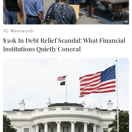
được tiếp cận rộng rãi.
JG Wentworth
$30k In Debt Relief Scandal: What Financial
Institutions Quietly Conceal
(Ảnh: Phạm Mai/Vietnam+)
Tháng 8 là thời điểm các nhà sách đồng loạt
thực hiện các chương trình khuyến mãi chào