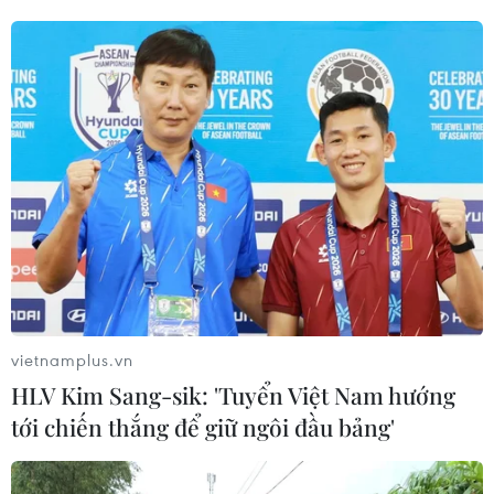
vietnamplus.vn
Ngành giáo dục vẫn loay hoay tìm lời giải
HLV Kim Sang-sik: 'Tuyển Việt Nam hướng
tới chiến thắng để giữ ngôi đầu bảng'
cho những bài toán cũ
06/08/2019 08:09