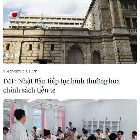
Trước thềm năm học, tiêu chuẩn sữa học
đường quốc gia vẫn... bặt tăm
10/08/2019 09:17
Nhiều doanh nghiệp sữa cho rằng, đến nay, sau hơn 3
năm chờ đợi, Bộ Y tế vẫn chưa ban hành hướng dẫn
tiêu chuẩn sữa học đường quốc gia, gây nên nhiều khó
khăn cho các bên liên quan.
vietnamplus.vn
IMF: Nhật Bản tiếp tục bình thường hóa
chính sách tiền tệ