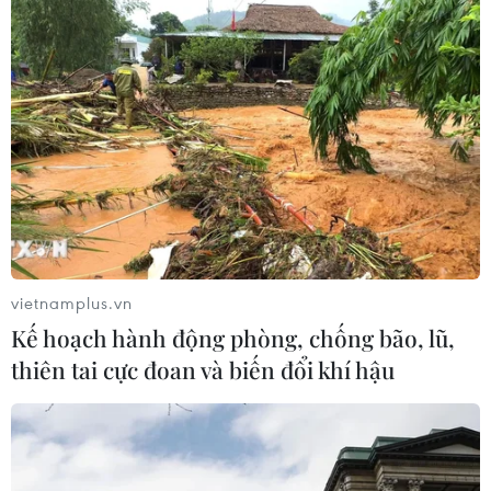
Kết thúc năm học 2018-2019, ngành giáo dục vẫn thừa
nhận chưa giải quyết được các bất cập đã tồn tại nhiều
năm như thừa-thiếu giáo viên, hạn chế giáo dục đạo
đức lối sống, bất cập phân luồng...
vietnamplus.vn
Kế hoạch hành động phòng, chống bão, lũ,
thiên tai cực đoan và biến đổi khí hậu