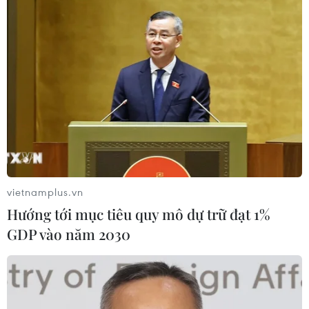
05/08/2026 00:53
Phố Wall lập kỷ lục mới nhờ đà tăng
của nhóm cổ phiếu AI
05/08/2026 00:37
Thế giới mất hơn 2,6 tỷ thùng dầu kể
từ khi xung đột Mỹ-Iran bùng phát
vietnamplus.vn
04/08/2026 23:56
Hướng tới mục tiêu quy mô dự trữ đạt 1%
GDP vào năm 2030
Mỹ tài trợ 500.000 USD thúc đẩy
xuất khẩu phân bón sinh học sang
Việt Nam