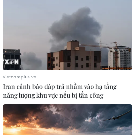
hoàn toàn liên tục dịch chuyển (trong chuỗi).
Trong khi đó, dòng di chuyển tài chính thường
lại trừu tượng, còn chuỗi cung lại có tính chất
hiện hữu vốn có.
Chuỗi cung và chiến tranh thương mạiĐịa chính
trị là việc nghiên cứu quốc gia nhà nước và mối
quan hệ của nó với diễn biến bên ngoài và đôi
khi là cả những diễn biến trong nước.
vietnamplus.vn
Nó coi kinh tế, chính trị và chiến tranh là
Iran cảnh báo đáp trả nhằm vào hạ tầng
những khía cạnh khác nhau của hành xử quốc
năng lượng khu vực nếu bị tấn công
gia, nhưng vẫn gắn kết trong một hệ thống đơn
nhất. Địa chính trị sử dụng vấn đề địa lý để hiểu
được giới hạn và động cơ mà ở đó một quốc gia
nhà nước và những phần của nó tồn tại.