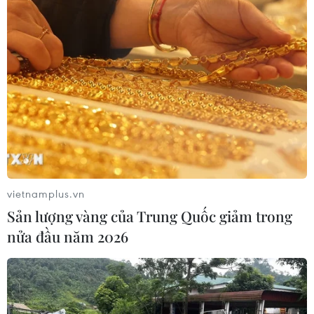
#cuộc chiến thương mại mỹ trung
#chuỗi cung toàn cầu
vietnamplus.vn
#chiến tranh thương mại Địa chính trị
#biển đông
Sản lượng vàng của Trung Quốc giảm trong
#tây thái bình dương
Mỹ
Trung Quốc
nửa đầu năm 2026
Theo dõi VietnamPlus