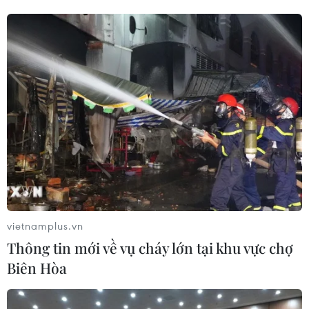
15/06/2019 03:15
Chuyên gia Rosemary Coates của hãng tư vấn Blue Silk
Consulting nhận định cuộc chiến thương mại Mỹ-Trung
có thể chứng kiến ​​chi phí sản xuất của Apple vượt khỏi
tầm kiểm soát.
vietnamplus.vn
Thông tin mới về vụ cháy lớn tại khu vực chợ
Biên Hòa