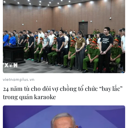
vietnamplus.vn
24 năm tù cho đôi vợ chồng tổ chức “bay lắc”
trong quán karaoke