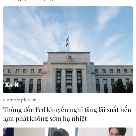
nhiệt
06/08/2026 03:46
Sản lượng vàng của Trung Quốc
giảm trong nửa đầu năm 2026
06/08/2026 03:41
Techcom Life và cách tiếp cận mới
cho bài toán bảo vệ sức khỏe của
người Việt
vietnamplus.vn
06/08/2026 03:40
Thống đốc Fed khuyến nghị tăng lãi suất nếu
lạm phát không sớm hạ nhiệt
Kim ngạch xuất khẩu vượt mốc 100
tỷ USD, Hàn Quốc lập kỷ lục thặng