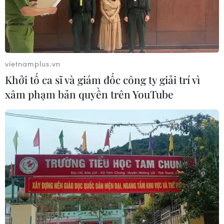
vietnamplus.vn
Ngân hàng trung ương toàn cầu đau đầu
Khởi tố ca sĩ và giám đốc công ty giải trí vì
cứu nền kinh tế
xâm phạm bản quyền trên YouTube
15/06/2019 03:24
WB cho rằng nguyên nhân tăng trưởng kinh tế suy giảm
là do tốc độ tăng trưởng thương mại toàn cầu giảm
xuống mức thấp nhất kể từ khủng hoảng tài chính cách
đây 1 thập niên.