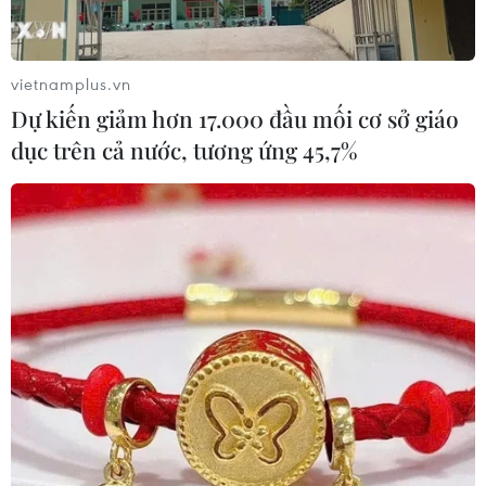
vietnamplus.vn
Dự kiến giảm hơn 17.000 đầu mối cơ sở giáo
dục trên cả nước, tương ứng 45,7%
Mỹ-Trung thiếu động lực để phá vỡ bế tắc
trong chiến tranh thương mại
15/06/2019 13:01
Cả hai bên đều cho rằng Mỹ đang cố gắng xác định lại
quan hệ Mỹ-Trung thông qua cuộc chiến thương mại.
Tuy nhiên, quan điểm đó không hề vững chắc.