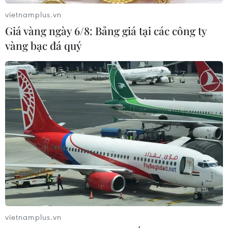
vietnamplus.vn
Giá vàng ngày 6/8: Bảng giá tại các công ty
vàng bạc đá quý
Thương chiến Mỹ-Trung gây thiệt hại
nặng nề cho ngành công nghiệp chip
15/06/2019 01:25
Gã khổng lồ chip bán dẫn Broadcom Inc dự báo doanh
vietnamplus.vn
thu của hãng này năm nay có thể bị "bốc hơi" 2 tỷ USD