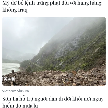
Mỹ dỡ bỏ lệnh trừng phạt đối với hãng hàng
do những tác động của căng thẳng thương mại Mỹ-
không Iraq
Trung.
vietnamplus.vn
Sơn La hỗ trợ người dân di dời khỏi nơi nguy
Giá iPhone đã đắt, nay có thể đắt hơn
hiểm do mưa lũ
nhiều vì thương chiến Mỹ-Trung