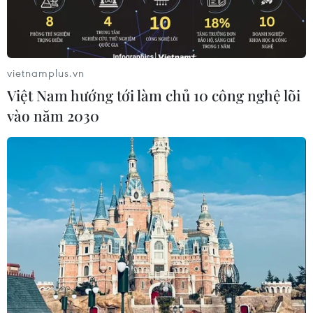
vietnamplus.vn
Việt Nam hướng tới làm chủ 10 công nghệ lõi
vào năm 2030
Công nhân làm việc tại một khu công nghiệp ở tỉnh Phúc Kiến,
Trung Quốc. (Ảnh: THX/TTXVN)
Tờ Geopolitical Futures ngày 11/6 nhận định
việc Mỹ áp thuế đối với hàng hóa nhập khẩu từ
Trung Quốc đe dọa làm đứt gãy các chuỗi cung