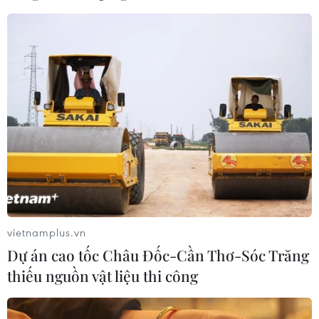
Câu hỏi đặt ra với Mỹ và Trung Quốc hiện nay
là: Cùng chịu tác động từ một hành động giống
nhau, ai sẽ là người chịu thiệt hại lớn hơn?
Trung Quốc đối diện suy giảm kinh tế, Mỹ đối
diện đứt gãy chuỗi cung đối với một số công ty
cụ thể, cũng như chi phí gia tăng đối với người
tiêu dùng cá nhân.
Giá trị địa chính trị từ việc khảo sát câu hỏi này
nằm ở chỗ nó soi xét chính trị, kinh tế, chiến
tranh như là những phần khác nhau của cùng
một sự vật./.
vietnamplus.vn
Dự án cao tốc Châu Đốc-Cần Thơ-Sóc Trăng
(Vietnam+)
thiếu nguồn vật liệu thi công