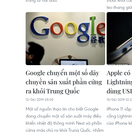
trong từ hai đầu.
thoát khỏi c
leo thang gi
Google chuyển một số dây
Apple có 
chuyền sản xuất phần cứng
Lightnin
ra khỏi Trung Quốc
dùng US
12/06/2019 05:05
15/06/2019 01:2
Một số nguồn thạo tin cho biết Google
iPhone 11 sắ
đang chuyển một số sản xuất máy điều
cổng Lightni
khiển nhiệt độ thông minh Nest và phần
của iPhone k
cứng máy chủ ra khỏi Trung Quốc, nhằm