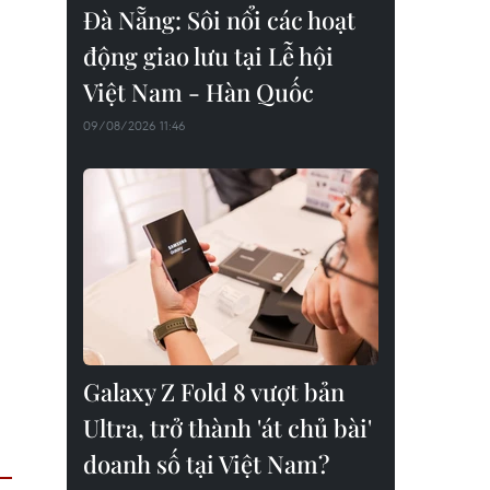
Đà Nẵng: Sôi nổi các hoạt
động giao lưu tại Lễ hội
Việt Nam - Hàn Quốc
09/08/2026 11:46
Galaxy Z Fold 8 vượt bản
Ultra, trở thành 'át chủ bài'
doanh số tại Việt Nam?