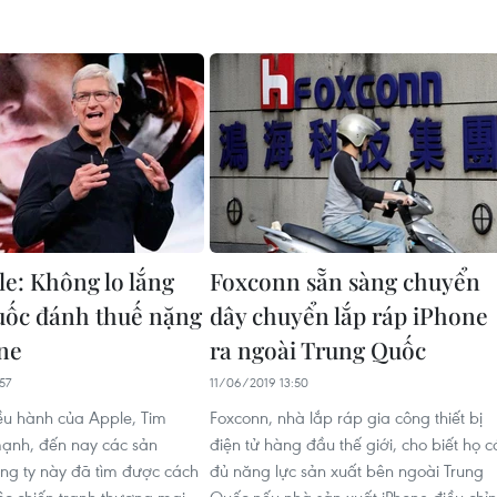
e: Không lo lắng
Foxconn sẵn sàng chuyển
ốc đánh thuế nặng
dây chuyển lắp ráp iPhone
ne
ra ngoài Trung Quốc
57
11/06/2019 13:50
u hành của Apple, Tim
Foxconn, nhà lắp ráp gia công thiết bị
ạnh, đến nay các sản
điện tử hàng đầu thế giới, cho biết họ c
g ty này đã tìm được cách
đủ năng lực sản xuất bên ngoài Trung