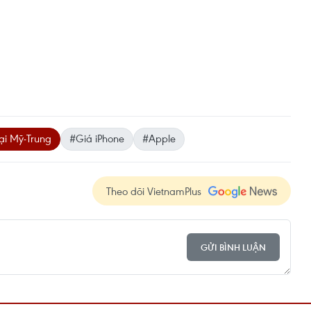
ại Mỹ-Trung
#Giá iPhone
#Apple
Theo dõi VietnamPlus
GỬI BÌNH LUẬN