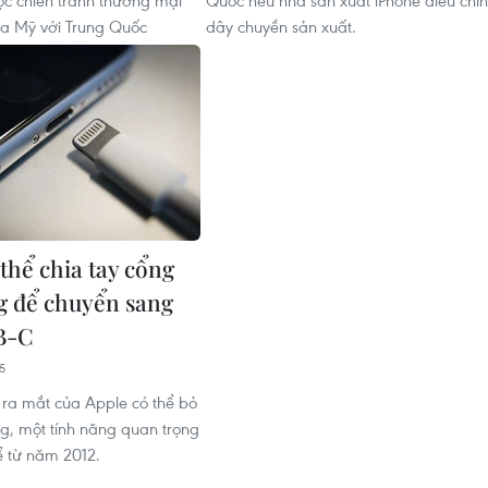
uộc chiến tranh thương mại
Quốc nếu nhà sản xuất iPhone điều chỉ
ữa Mỹ với Trung Quốc
dây chuyền sản xuất.
thể chia tay cổng
g để chuyển sang
B-C
5
p ra mắt của Apple có thể bỏ
ng, một tính năng quan trọng
ể từ năm 2012.