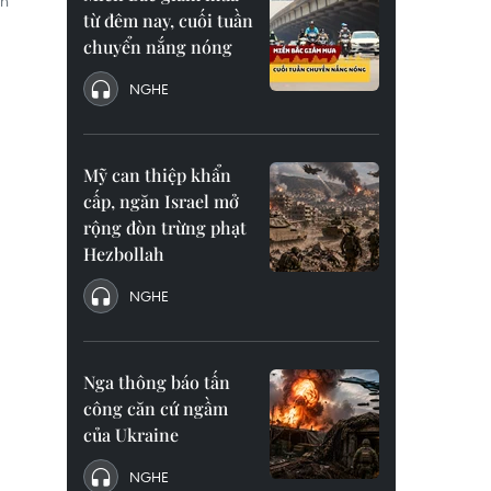
nh
từ đêm nay, cuối tuần
chuyển nắng nóng
NGHE
Mỹ can thiệp khẩn
cấp, ngăn Israel mở
rộng đòn trừng phạt
Hezbollah
NGHE
Nga thông báo tấn
công căn cứ ngầm
của Ukraine
NGHE