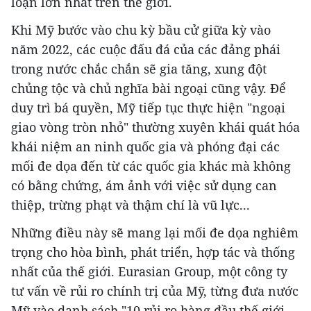
loạn lớn nhất trên thế giới.
Khi Mỹ bước vào chu kỳ bầu cử giữa kỳ vào
năm 2022, các cuộc đấu đá của các đảng phái
trong nước chắc chắn sẽ gia tăng, xung đột
chủng tộc và chủ nghĩa bài ngoại cũng vậy. Để
duy trì bá quyền, Mỹ tiếp tục thực hiện "ngoại
giao vòng tròn nhỏ" thường xuyên khái quát hóa
khái niệm an ninh quốc gia và phóng đại các
mối đe dọa đến từ các quốc gia khác mà không
có bằng chứng, ám ảnh với việc sử dụng can
thiệp, trừng phạt và thậm chí là vũ lực...
Những điều này sẽ mang lại mối đe dọa nghiêm
trọng cho hòa bình, phát triển, hợp tác và thống
nhất của thế giới. Eurasian Group, một công ty
tư vấn về rủi ro chính trị của Mỹ, từng đưa nước
Mỹ vào danh sách "10 rủi ro hàng đầu thế giới