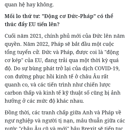
quan hệ hay không.
Mối lo thứ tư: "Động cơ Đức-Pháp" có thể
thúc đẩy EU tiến lên?
Cuối năm 2021, chính phủ mới của Đức lên năm
quyền. Năm 2022, Pháp sẽ bắt đầu một cuộc
tổng tuyển cử. Đức và Pháp, được coi là "động
cơ kép" của EU, đang trải qua một thời kỳ quá
độ. Do sự bùng phát trở lại của dịch COVID-19,
con đường phục hồi kinh tế ở châu Âu rất
quanh co, và các tiến trình như chiến lược
carbon thấp và kinh tế kỹ thuật số cũng bị ảnh
hưởng ở các mức độ khác nhau.
Đồng thời, các tranh chấp giữa Anh và Pháp về
ngư nghiệp và người tị nạn, mâu thuẫn giữa các
nước "châu Âu cũ và mới" hậu Brexit sẽ tiếp tục