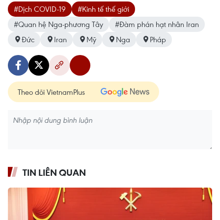
#Dịch COVID-19
#Kinh tế thế giới
#Quan hệ Nga-phương Tây
#Đàm phán hạt nhân Iran
Đức
Iran
Mỹ
Nga
Pháp
Theo dõi VietnamPlus
TIN LIÊN QUAN