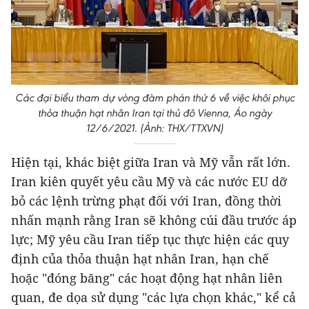
Các đại biểu tham dự vòng đàm phán thứ 6 về việc khôi phục
thỏa thuận hạt nhân Iran tại thủ đô Vienna, Áo ngày
12/6/2021. (Ảnh: THX/TTXVN)
Hiện tại, khác biệt giữa Iran và Mỹ vẫn rất lớn.
Iran kiên quyết yêu cầu Mỹ và các nước EU dỡ
bỏ các lệnh trừng phạt đối với Iran, đồng thời
nhấn mạnh rằng Iran sẽ không cúi đầu trước áp
lực; Mỹ yêu cầu Iran tiếp tục thực hiện các quy
định của thỏa thuận hạt nhân Iran, hạn chế
hoặc "đóng băng" các hoạt động hạt nhân liên
quan, đe dọa sử dụng "các lựa chọn khác," kể cả