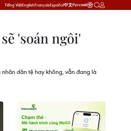
Tiếng Việt
English
Français
Español
中文
Русский
sẽ 'soán ngôi'
g nhân dân tệ hay không, vẫn đang là