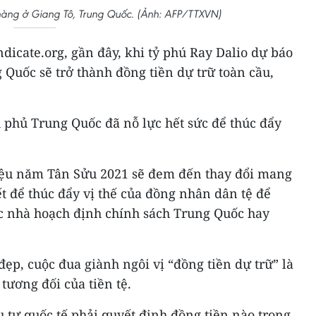
hàng ở Giang Tô, Trung Quốc. (Ảnh: AFP/TTXVN)
dicate.org, gần đây, khi tỷ phú Ray Dalio dự báo
Quốc sẽ trở thành đồng tiền dự trữ toàn cầu,
 phủ Trung Quốc đã nỗ lực hết sức để thúc đẩy
 liệu năm Tân Sửu 2021 sẽ đem đến thay đổi mang
ết để thúc đẩy vị thế của đồng nhân dân tệ để
c nhà hoạch định chính sách Trung Quốc hay
đẹp, cuộc đua giành ngôi vị “đồng tiền dự trữ” là
tương đối của tiền tệ.
 tư quốc tế phải quyết định đồng tiền nào trong