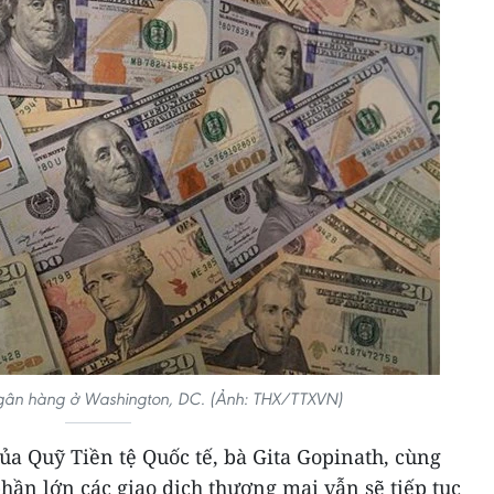
gân hàng ở Washington, DC. (Ảnh: THX/TTXVN)
ủa Quỹ Tiền tệ Quốc tế, bà Gita Gopinath, cùng
phần lớn các giao dịch thương mại vẫn sẽ tiếp tục