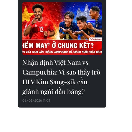
Nhận định Việt Nam vs
Campuchia: Vì sao thầy trò
HLV Kim Sang-sik cần
giành ngôi đầu bảng?
06/08/2026 11:05