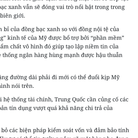
c xanh vẫn sẽ đóng vai trò nổi bật trong trong
biên giới.
n bỉ của đồng bạc xanh so với đồng nội tệ của
g” kinh tế của Mỹ được bổ trợ bởi “phần mềm”
hẩm chất vô hình đó giúp tạo lập niềm tin của
 hệ thống ngân hàng hùng mạnh được hậu thuẫn
ng đường dài phải đi mới có thể đuổi kịp Mỹ
ình nói trên.
i hệ thống tài chính, Trung Quốc cần củng cố các
ản tín dụng vượt quá khả năng chi trả của
 bỏ các biện pháp kiểm soát vốn và đảm bảo tính