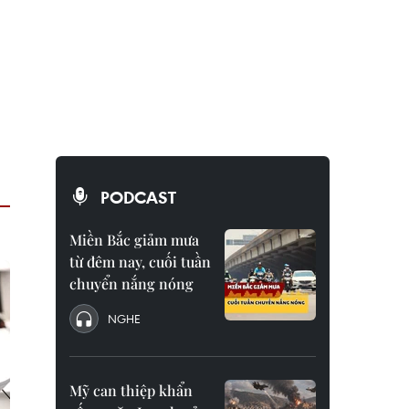
PODCAST
Miền Bắc giảm mưa
từ đêm nay, cuối tuần
chuyển nắng nóng
NGHE
Mỹ can thiệp khẩn