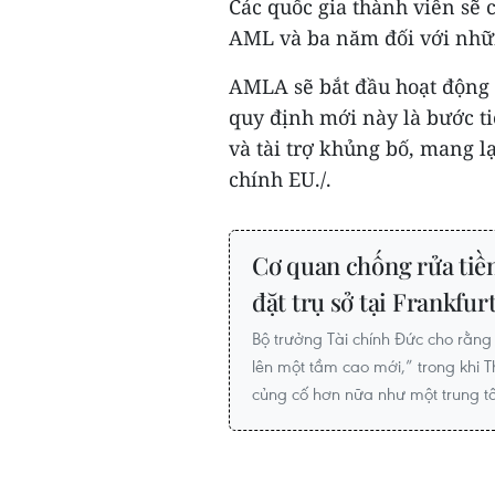
Các quốc gia thành viên sẽ 
AML và ba năm đối với nhữ
AMLA sẽ bắt đầu hoạt động v
quy định mới này là bước ti
và tài trợ khủng bố, mang l
chính EU./.
Cơ quan chống rửa tiề
đặt trụ sở tại Frankfur
Bộ trưởng Tài chính Đức cho rằng
lên một tầm cao mới,” trong khi 
củng cố hơn nữa như một trung tâ