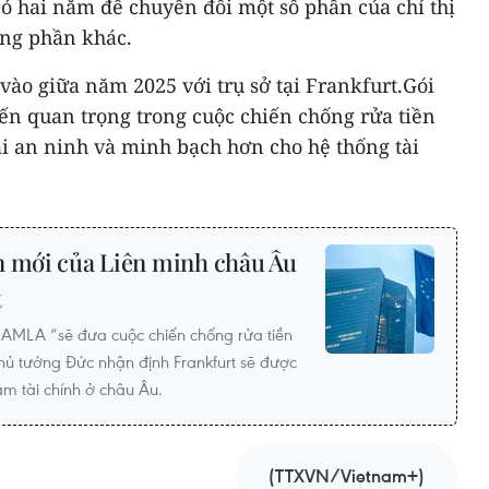
có hai năm để chuyển đổi một số phần của chỉ thị
ng phần khác.
ào giữa năm 2025 với trụ sở tại Frankfurt.Gói
ến quan trọng trong cuộc chiến chống rửa tiền
ại an ninh và minh bạch hơn cho hệ thống tài
n mới của Liên minh châu Âu
t
 AMLA “sẽ đưa cuộc chiến chống rửa tiền
Thủ tướng Đức nhận định Frankfurt sẽ được
m tài chính ở châu Âu.
(TTXVN/Vietnam+)