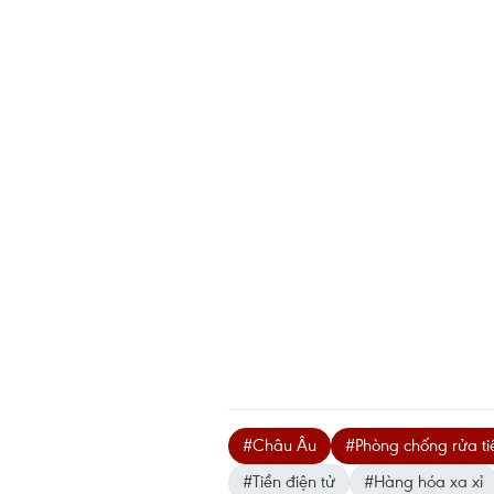
#Châu Âu
#Phòng chống rửa ti
#Tiền điện tử
#Hàng hóa xa xỉ