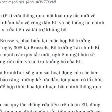
ro các mệnh giá. (Ảnh: AFP/TTXVN)
 (EU) vừa thông qua một loạt quy tắc mới về
 nhằm bảo vệ công dân EU và hệ thống tài chính
vi rửa tiền và tài trợ khủng bố.
russels, phát biểu tại cuộc họp Bộ trưởng
ngày 30/5 tại Brussels, Bộ trưởng Tài chính Bỉ,
 mạnh các quy tắc mới, nghiêm ngặt hơn sẽ
g rửa tiền và tài trợ khủng bố của EU.
ại Frankfurt sẽ giám sát hoạt động của các bên
bảo rằng những kẻ lừa đảo, tội phạm có tổ chức
để hợp thức hóa lợi nhuận bất chính thông qua
 các quy tắc chống rửa tiền trên toàn EU, đóng
mở rộng quy định chống rửa tiền áp dụng với các