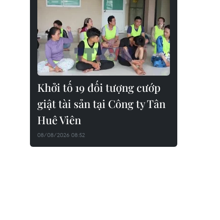
Khởi tố 19 đối tượng cướp
giật tài sản tại Công ty Tân
Huê Viên
08/08/2026 08:52