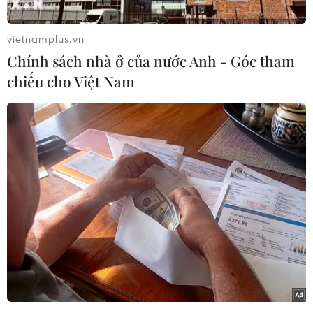
vietnamplus.vn
Chính sách nhà ở của nước Anh - Góc tham
chiếu cho Việt Nam
Đoạn tuyến 10km trên cao tốc Quảng Ngãi-Hoài Nhơn sắp
thông xe nằm hoàn toàn trên địa bàn tỉnh Gia Lai thuộc địa bàn
các phường Bồng Sơn-Hoài Nhơn Nam và Hoài Nhơn Tây giao
với nút giao tỉnh lộ 639 nối vào cao tốc Hoài Nhơn-Quy Nhơn.
(Ảnh: Khánh Hùng/Vietnam+)