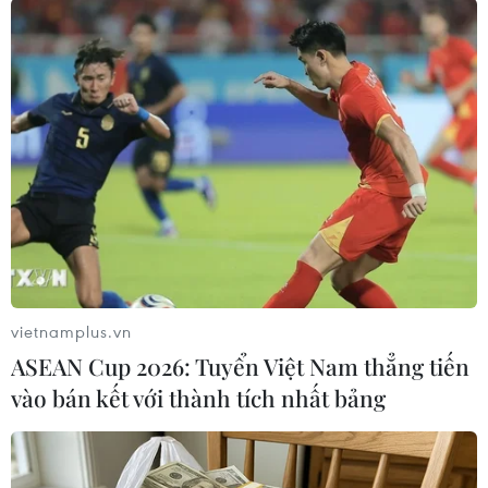
Vị trí cuối tuyến cao tốc Quảng Ngãi-Hoài Nhơn giao với nút
giao tỉnh lộ 639 nối vào cao tốc Hoài Nhơn-Quy Nhơn. (Ảnh:
vietnamplus.vn
Khánh Hùng/Vietnam+)
ASEAN Cup 2026: Tuyển Việt Nam thẳng tiến
vào bán kết với thành tích nhất bảng