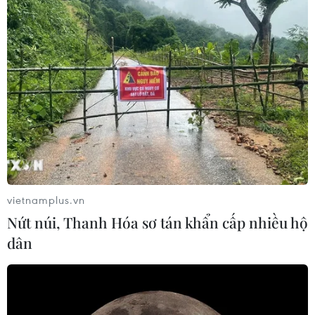
vietnamplus.vn
Nứt núi, Thanh Hóa sơ tán khẩn cấp nhiều hộ
dân