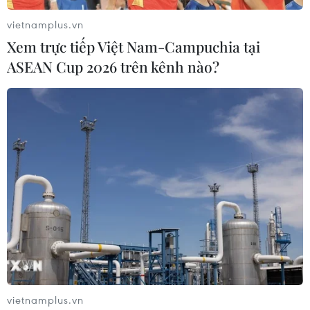
vietnamplus.vn
Xem trực tiếp Việt Nam-Campuchia tại
ASEAN Cup 2026 trên kênh nào?
Có hơn 220km Dự án thành phần cao tốc
Bắc-Nam được thông tuyến dịp 19/8
12/08/2025 02:25
Các dự án thành phần của Cao tốc Bắc-Nam phía
Đông giai đoạn 2021-2025 đang được chủ đầu tư và
nhà thầu thi công ngày, đêm để phấn đấu hoàn thành
thông tuyến trong dịp 19/8 tới.
vietnamplus.vn