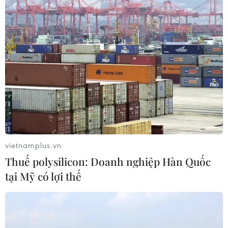
Chưa đầu tư mở rộng Quốc lộ 1 đoạn
Bạc Liêu-Cà Mau giai đoạn 2026-
2030
06/08/2026 12:24
Tuyên Quang khẩn trương khắc
phục sạt lở trên các tuyến giao thông
06/08/2026 11:54
vietnamplus.vn
Thuế polysilicon: Doanh nghiệp Hàn Quốc
Thi công trở lại dự án sửa chữa Quốc
tại Mỹ có lợi thế
lộ 30 sau phản ánh của TTXVN
06/08/2026 09:42