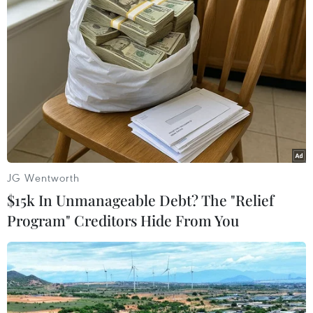
Dự án đang hoàn thiện những hạng mục cuối cùng để chờ
thông xe kỹ thuật 10km vào ngày 19/8 tới. (Ảnh: Khánh
Hùng/Vietnam+)
JG Wentworth
(Vietnam+)
$15k In Unmanageable Debt? The "Relief
Program" Creditors Hide From You