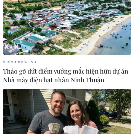
#cao tốc Quảng Ngãi-Hoài Nhơn
#thông xe cao tốc
vietnamplus.vn
#thông tuyến cao tốc
#dự án cao tốc
Tháo gỡ dứt điểm vướng mắc hiện hữu dự án
#hoàn thành cao tốc
Bình Định
Gia Lai
Nhà máy điện hạt nhân Ninh Thuận
Quảng Ngãi
Theo dõi VietnamPlus