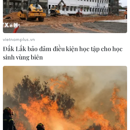
vietnamplus.vn
Đắk Lắk bảo đảm điều kiện học tập cho học
sinh vùng biên
TIN CÙNG CHUYÊN MỤC
Cảnh sát giao thông triển khai chiến
dịch nâng cao kỹ năng lái xe môtô, xe
gắn máy
07/08/2026 14:37
Tháng 12/2026 hoàn thành mở rộng
đoạn cao tốc Thành phố Hồ Chí