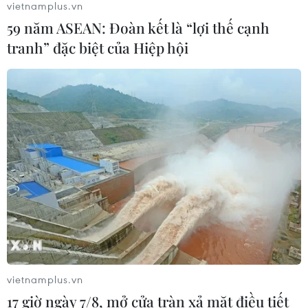
Tăng tốc giải phóng mặt bằng mở
vietnamplus.vn
rộng cao tốc Cam Lộ-La Sơn qua
59 năm ASEAN: Đoàn kết là “lợi thế cạnh
thành phố Huế
tranh” đặc biệt của Hiệp hội
06/08/2026 03:01
Xem thêm
CƠ QUAN CHỦ QUẢN: THÔNG TẤN XÃ VIỆT NAM
Tổng Biên tập: TRẦN TIẾN DUẨN
Phó Tổng Biên tập: NGUYỄN THỊ TÁM, KHÚC THANH
THỦY
vietnamplus.vn
17 giờ ngày 7/8, mở cửa tràn xả mặt điều tiết