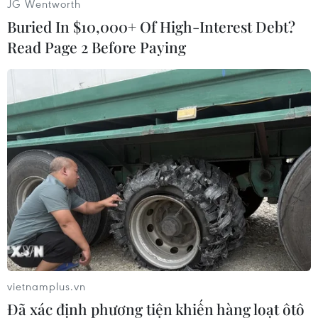
JG Wentworth
Buried In $10,000+ Of High-Interest Debt?
Read Page 2 Before Paying
Nhà thầu đang thi công nốt hệ thống an toàn giao thông để
đảm bảo thông tuyến. (Ảnh: Khánh Hùng/Vietnam+)
vietnamplus.vn
Đã xác định phương tiện khiến hàng loạt ôtô