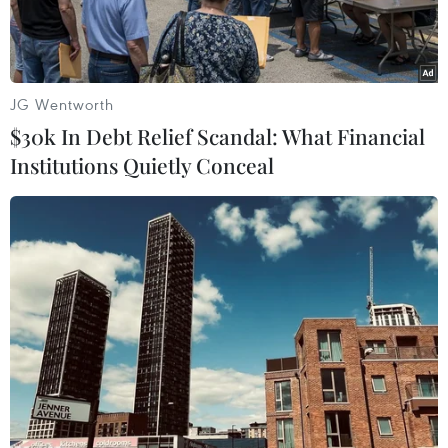
JG Wentworth
$30k In Debt Relief Scandal: What Financial
Institutions Quietly Conceal
Dự án cao tốc Quảng Ngãi-Hoài Nhơn sẽ thông xe kỹ thuật
đoạn từ Km79-Km88 nối với cao tốc Hoài Nhơn-Quy Nhơn vào
ngày 19/8. (Ảnh: Khánh Hùng/Vietnam+)