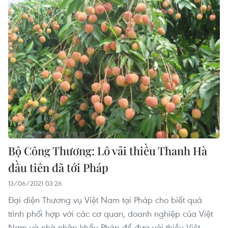
Bộ Công Thương: Lô vải thiều Thanh Hà
đầu tiên đã tới Pháp
13/06/2021 03:26
Đại diện Thương vụ Việt Nam tại Pháp cho biết quá
trình phối hợp với các cơ quan, doanh nghiệp của Việt
Nam và nhà nhập khẩu Pháp để đưa vải thiều Việt