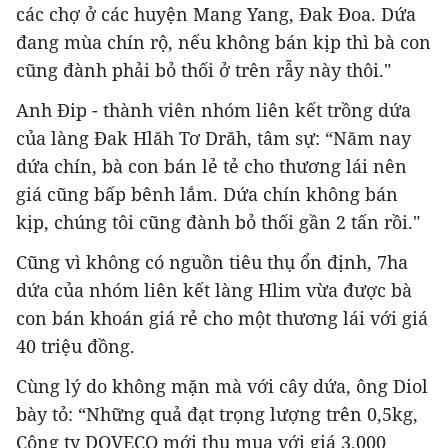
các chợ ở các huyện Mang Yang, Đak Đoa. Dứa
đang mùa chín rộ, nếu không bán kịp thì bà con
cũng đành phải bỏ thối ở trên rẫy này thôi."
Anh Đip - thành viên nhóm liên kết trồng dứa
của làng Đak Hlăh Tơ Drăh, tâm sự: “Năm nay
dứa chín, bà con bán lẻ tẻ cho thương lái nên
giá cũng bấp bênh lắm. Dứa chín không bán
kịp, chúng tôi cũng đành bỏ thối gần 2 tấn rồi."
Cũng vì không có nguồn tiêu thụ ổn định, 7ha
dứa của nhóm liên kết làng Hlim vừa được bà
con bán khoán giá rẻ cho một thương lái với giá
40 triệu đồng.
Cùng lý do không mặn mà với cây dứa, ông Diol
bày tỏ: “Những quả đạt trọng lượng trên 0,5kg,
Công ty DOVECO mới thu mua với giá 3.000