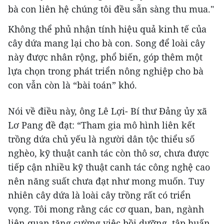
bà con liên hệ chúng tôi đều sẵn sàng thu mua."
Không thể phủ nhận tính hiệu quả kinh tế của
cây dứa mang lại cho bà con. Song để loài cây
này được nhân rộng, phổ biến, góp thêm một
lựa chọn trong phát triển nông nghiệp cho bà
con vẫn còn là “bài toán” khó.
Nói về điều này, ông Lê Lợi- Bí thư Đảng ủy xã
Lơ Pang đề đạt: “Tham gia mô hình liên kết
trồng dứa chủ yếu là người dân tộc thiểu số
nghèo, kỹ thuật canh tác còn thô sơ, chưa được
tiếp cận nhiều kỹ thuật canh tác công nghệ cao
nên năng suất chưa đạt như mong muốn. Tuy
nhiên cây dứa là loài cây trồng rất có triển
vọng. Tôi mong rằng các cơ quan, ban, ngành
liên quan tăng cường việc bồi dưỡng, tập huấn,