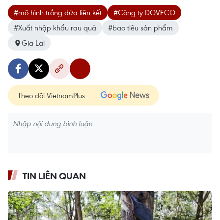
#mô hình trồng dứa liên kết
#Công ty DOVECO
#Xuất nhập khẩu rau quả
#bao tiêu sản phẩm
Gia Lai
Theo dõi VietnamPlus
TIN LIÊN QUAN