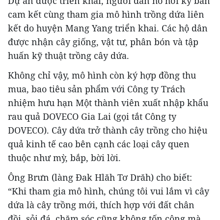
Dự án được triển khai, người dân hồ hởi ký bản
cam kết cùng tham gia mô hình trồng dứa liên
kết do huyện Mang Yang triển khai. Các hộ dân
được nhận cây giống, vật tư, phân bón và tập
huấn kỹ thuật trồng cây dứa.
Không chỉ vậy, mô hình còn ký hợp đồng thu
mua, bao tiêu sản phẩm với Công ty Trách
nhiệm hưu hạn Một thành viên xuất nhập khẩu
rau quả DOVECO Gia Lai (gọi tắt Công ty
DOVECO). Cây dứa trở thành cây trồng cho hiệu
quả kinh tế cao bên cạnh các loại cây quen
thuộc như mỳ, bắp, bời lời.
Ông Brưn (làng Đak Hlăh Tơ Drăh) cho biết:
“Khi tham gia mô hình, chúng tôi vui lắm vì cây
dứa là cây trồng mới, thích hợp với đất chân
đồi, sỏi đá, chăm sóc cũng không tốn công mà