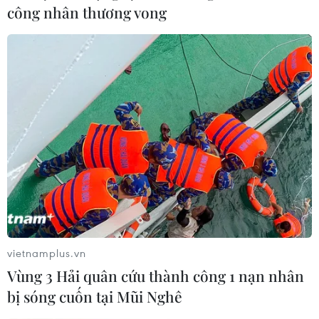
công nhân thương vong
Tháng Hai: Áp lực lạm phát gia tăng do giá
cả nhiều mặt hàng "leo thang"
06/03/2025 04:04
Giá thịt lợn tăng vọt đã góp phần đẩy CPI tháng Hai
thêm 0,34%. Đây là tháng thứ 2 liên tiếp giá thịt lợn
tăng mạnh do thiếu hụt nguồn cung, gây áp lực lên chi
tiêu của người dân và lạm phát.
vietnamplus.vn
Vùng 3 Hải quân cứu thành công 1 nạn nhân
bị sóng cuốn tại Mũi Nghê