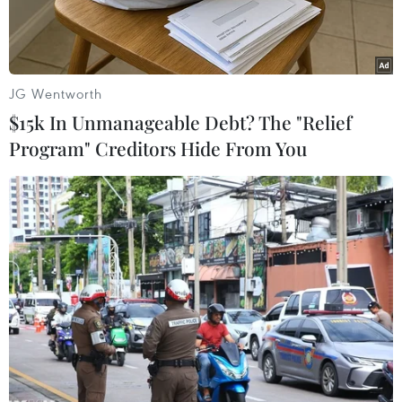
JG Wentworth
$15k In Unmanageable Debt? The "Relief
Program" Creditors Hide From You
Dự báo giá lợn hơi dự kiến sẽ duy trì ở mức cao tuy nhiên khó
có khả năng tăng đột biến nếu công tác phòng chống dịch
bệnh được thực hiện tốt. (Ảnh: PV/Vietnam+)
Theo báo cáo của Bộ Nông nghiệp và Môi