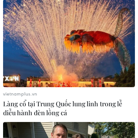
tăng khoảng 4-5% so với năm 2024, trong đó sản
lượng thịt lợn hơi đạt trên 5,4 triệu tấn (tăng
5%) nên sẽ đáp ứng đủ nhu cầu tiêu dùng trong
nước.
vietnamplus.vn
Làng cổ tại Trung Quốc lung linh trong lễ
diễu hành đèn lồng cá