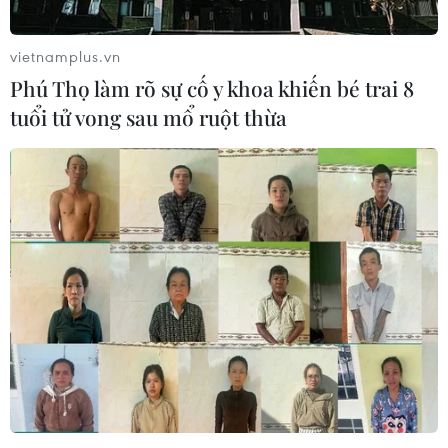
vietnamplus.vn
Phú Thọ làm rõ sự cố y khoa khiến bé trai 8
tuổi tử vong sau mổ ruột thừa
TIN LIÊN QUAN