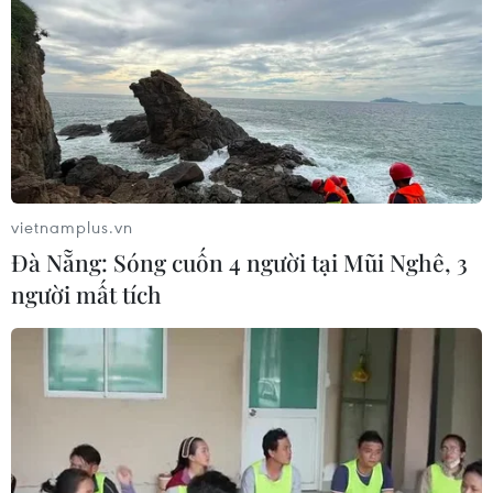
vietnamplus.vn
Đà Nẵng: Sóng cuốn 4 người tại Mũi Nghê, 3
người mất tích