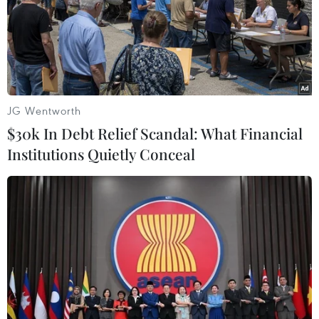
(Bộ Nông nghiệp và Môi trường), năm
2024, tổng sản lượng thịt hơi của Việt Nam
đạt 8,1 triệu tấn, tăng 3,5% so với cùng kỳ
năm ngoái, trong đó sản lượng thịt lợn hơi
đạt khoảng 5,18 triệu tấn, chiếm khoảng
JG Wentworth
62% trong tổng sản lượng thịt các loại. Việt
$30k In Debt Relief Scandal: What Financial
Nam đứng thứ 4 trong top 10 nước tiêu thụ
Institutions Quietly Conceal
thịt lợn lớn nhất thế giới.
(Vietnam+)