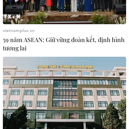
vietnamplus.vn
59 năm ASEAN: Giữ vững đoàn kết, định hình
tương lai
#thịt lợn
#giá heo hơi
#dịch tả lợn châu phi
#chăn nuôi lợn
#phòng chống dịch bệnh
#nhiều năm tăng trưởng
#báo cáo ngành chăn nuôi
#thị trường heo hơi
#năng suất chăn nuôi
#xuất khẩu thịt lợn
Theo dõi VietnamPlus