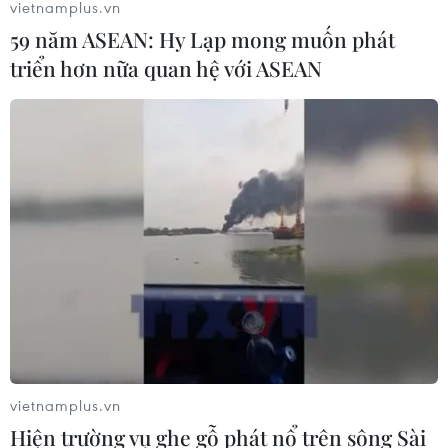
vietnamplus.vn
59 năm ASEAN: Hy Lạp mong muốn phát
triển hơn nữa quan hệ với ASEAN
TIN CÙNG CHUYÊN MỤC
Nông sản Việt Nam còn nhiều dư địa
tại thị trường Algeria
08/08/2026 12:55
Dữ liệu việc làm Mỹ mở thêm dư địa
vietnamplus.vn
cho giá vàng trong tuần qua
Hiện trường vụ ghe gỗ phát nổ trên sông Sài
08/08/2026 04:29