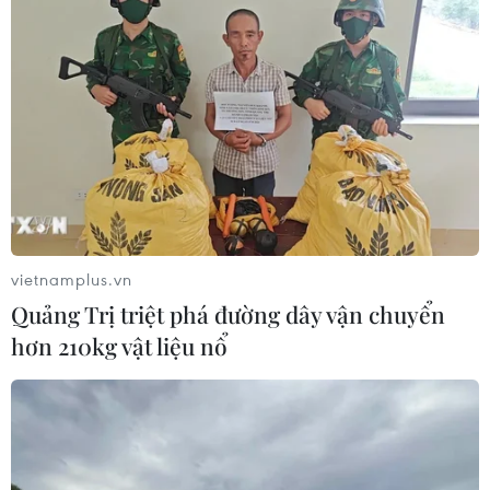
vietnamplus.vn
Quảng Trị triệt phá đường dây vận chuyển
hơn 210kg vật liệu nổ