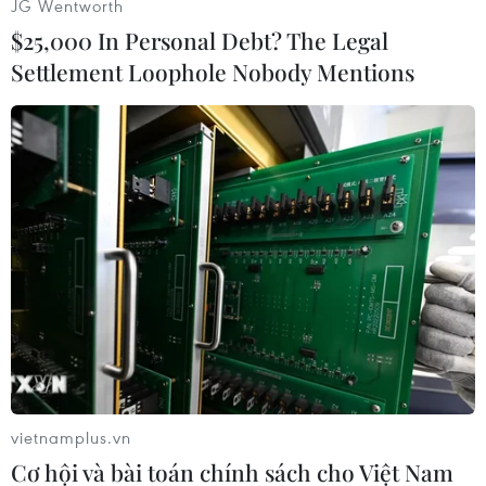
JG Wentworth
$25,000 In Personal Debt? The Legal
Settlement Loophole Nobody Mentions
#Giá vàng
#Thị trường thế giới
#Tài chính suy yếu
#Giao dịch
Theo dõi VietnamPlus
vietnamplus.vn
Cơ hội và bài toán chính sách cho Việt Nam