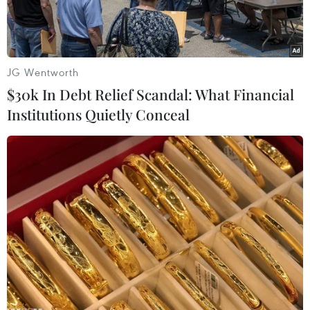
chính suy yếu.
Tại thị trường Hong Kong, giá vàng giao dịch
sáng 22/11 đã giảm 38,8USD/ounce, xuống còn
JG Wentworth
1.679 USD/ounce.
$30k In Debt Relief Scandal: What Financial
Institutions Quietly Conceal
Trước đó, tại thị trường New York, trong phiên
giao dịch chiều 21/11, giávàng giao tháng
12/2012 đã giảm tới 46,5 USD (2,7%), xuống còn
1.678 USD/ounce,mức giá thấp nhất trong vòng
4 tuần qua.
Trong khi đó, giá vàng giao ngay đứng ởmức
1.678 USD/ounce, giảm mạnh so với mức 1,797
USD/ounce trong phiên giao dịchtrước đó.