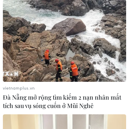
Đồng Nai cần chuyển dịch thu hút
đầu tư sang tổ chức chuỗi giá trị
07/08/2026 11:18
Có 50 cơ sở kiểm nghiệm được GACC
chấp nhận phục vụ xuất khẩu mít,
sầu riêng
07/08/2026 10:27
vietnamplus.vn
Xem thêm
Đà Nẵng mở rộng tìm kiếm 2 nạn nhân mất
tích sau vụ sóng cuốn ở Mũi Nghê