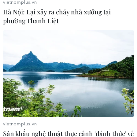
vietnamplus.vn
Hà Nội: Lại xảy ra cháy nhà xưởng tại
phường Thanh Liệt
Việt Nam khẳng định vị thế tại triển
lãm thương mại quốc tế của Ấn Độ
07/08/2026 23:08
Ngân hàng Trung ương Trung Quốc
mua thêm 20 tấn vàng trong tháng 7
07/08/2026 15:21
Chuyên gia quốc tế đánh giá tích cực
về tiền đồng của Việt Nam
vietnamplus.vn
07/08/2026 12:46
Sân khấu nghệ thuật thực cảnh 'đánh thức' vẻ