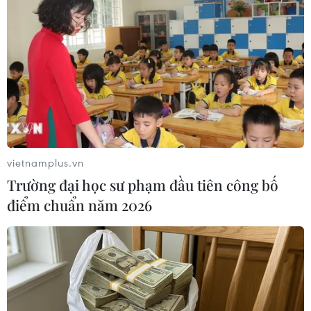
Hướng tới sự bền vững và “tự thoát nghèo”
Giảm nghèo bền vững là quá trình thực hiện sự
cải thiện đời sống vật chất, tinh thần cho người
có thu nhập thấp hướng tới việc nâng cao năng
lực tự thoát nghèo và không rơi trở lại trạng thái
nghèo.
vietnamplus.vn
Trường đại học sư phạm đầu tiên công bố
điểm chuẩn năm 2026