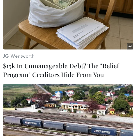
Tặng bò giống cho nông dân giúp giảm nghèo ở Quảng Ninh.
(Ảnh: Xuân Tùng/TTXVN)
Về số lượng, giảm nghèo là con số tuyệt đối hộ
JG Wentworth
nghèo giảm được trong một khoảng thời gian
$15k In Unmanageable Debt? The "Relief
nhất định. Cần phân biệt số hộ nghèo giảm với
Program" Creditors Hide From You
số hộ thoát nghèo, hai khái niệm này chỉ đồng
nhất với nhau khi không có các yếu tố khác tác
động đến như sự dịch chuyển dân cư, tái
nghèo…
Về chất lượng, giảm nghèo là khái niệm để chỉ
thực chất của kết quả giảm nghèo, mà vấn đề
cần đạt được là đời sống người nghèo được