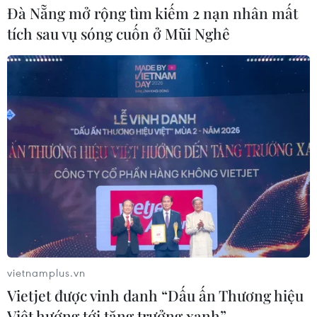
Đà Nẵng mở rộng tìm kiếm 2 nạn nhân mất
tích sau vụ sóng cuốn ở Mũi Nghê
Việt Nam đạt nhiều thành tựu trong lĩnh
vực an sinh xã hội, giảm nghèo
23/09/2022 09:05
Việt Nam đang xây dựng hệ thống chính sách xã hội
hướng đến toàn dân, bao trùm, toàn diện; tạo cơ hội
phát triển cho mọi người dân và không để ai bị bỏ lại
phía sau.
vietnamplus.vn
Vietjet được vinh danh “Dấu ấn Thương hiệu
Việt hướng tới tăng trưởng xanh”