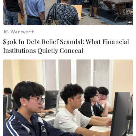
JG Wentworth
$30k In Debt Relief Scandal: What Financial
Institutions Quietly Conceal
Người dân tại huyện Mộc Châu thu hoạch mận hậu. (Ảnh: Hữu
Quyết/TTXVN)
Phát biểu tại lễ phát động "Cả nước chung tay vì
người nghèo năm 2022” vào tối 17/10 tại Hà Nội,
Thủ tướng Chính phủ Phạm Minh Chính nhấn