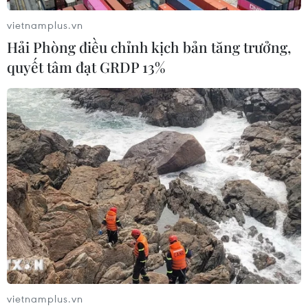
#Giảm nghèo đa chiều
#Tỷ lệ hộ nghèo
#Việc làm
TP. Hà Nội
vietnamplus.vn
Hải Phòng điều chỉnh kịch bản tăng trưởng,
quyết tâm đạt GRDP 13%
Theo dõi VietnamPlus
TIN LIÊN QUAN
vietnamplus.vn