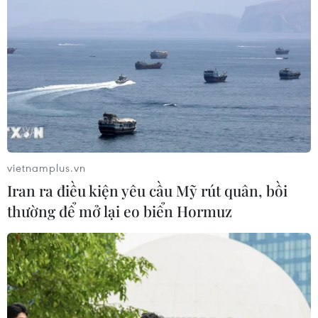
17/10/2022 03:00
Trong giai đoạn 2021-2025, chính sách về giảm nghèo
có thay đổi rất lớn so với giai đoạn trước. Nghị quyết
Đại hội đại biểu toàn quốc lần thứ XIII của Đảng cũng
đã xác định giảm nghèo phải thực chất.
vietnamplus.vn
Iran ra điều kiện yêu cầu Mỹ rút quân, bồi
thường để mở lại eo biển Hormuz