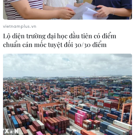
vững./.
(TTXVN/Vietnam+)
vietnamplus.vn
Lộ diện trường đại học đầu tiên có điểm
chuẩn cán mốc tuyệt đối 30/30 điểm
#Giảm nghèo
#Giảm nghèo bền vững