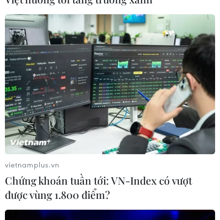
Việt Nam luôn nỗ lực nâng cao lợi ích của
người dân, các nhóm yếu thế
vietnamplus.vn
11/10/2022 04:06
Chứng khoán tuần tới: VN-Index có vượt
Giáo sư Julie Nguyễn đánh giá Việt Nam không chỉ
được vùng 1.800 điểm?
quan tâm, đảm bảo lợi ích của các nhóm yếu thế, mà
còn nỗ lực hết sức nâng cao lợi ích của người dân nói