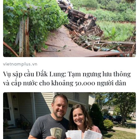
vietnamplus.vn
Vụ sập cầu Đắk Lung: Tạm ngưng lưu thông
và cấp nước cho khoảng 50.000 người dân
General Motors sẽ nhập khẩu ôtô mang
tính biểu tượng đến Trung Quốc
22/03/2022 04:59
Theo Chủ tịch GM Mark Reuss, hoạt động kinh doanh
mới sẽ tập trung vào những chiếc ôtô và thương hiệu xe