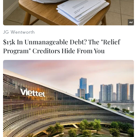
Mỹ.
JG Wentworth
$15k In Unmanageable Debt? The "Relief
Program" Creditors Hide From You
GM và LG Energy Solution từ bỏ kế hoạch xây nhà máy pin thứ
tư tại Mỹ. (Nguồn: Reuters)
Hãng sản xuất ôtô General Motors và tập đoàn
sản xuất pin LG Energy Solution vừa khẳng
định liên doanh của hai công ty này là Ultium