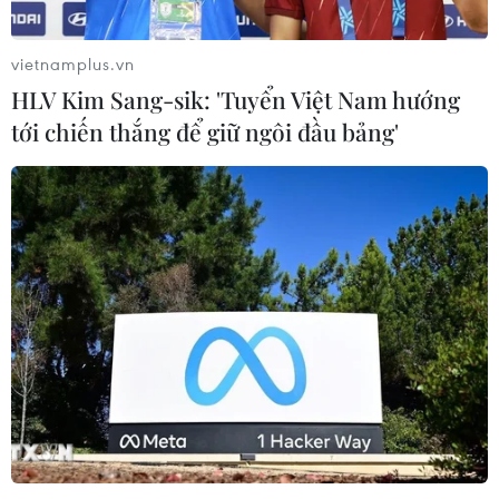
vietnamplus.vn
HLV Kim Sang-sik: 'Tuyển Việt Nam hướng
tới chiến thắng để giữ ngôi đầu bảng'
TIN CÙNG CHUYÊN MỤC
Hãng BMW bắt đầu sản xuất hàng
loạt mẫu xe thuần điện “thế hệ mới”
07/08/2026 01:52