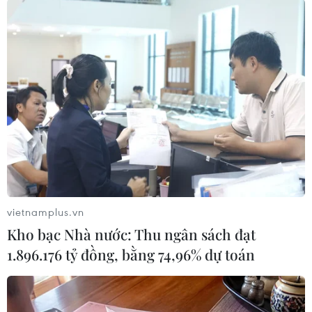
Tổng thống Joe Biden đã đặt mục tiêu đến năm
2030 có 50% sản lượng ôtô của Mỹ là xe điện
hoặc lai điện. GM có kế hoạch ngừng bán xe
chạy xăng vào năm 2035 nhưng họ vẫn đang
đầu tư vào sản xuất động cơ đốt trong./.
(TTXVN/Vietnam+)
vietnamplus.vn
Kho bạc Nhà nước: Thu ngân sách đạt
1.896.176 tỷ đồng, bằng 74,96% dự toán