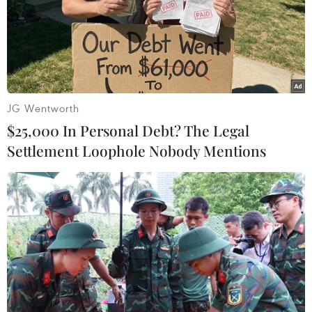
tiềm năng mà hiện không có trên thị trường Trung Quốc.
JG Wentworth
$25,000 In Personal Debt? The Legal
Settlement Loophole Nobody Mentions
Cổ phiếu General Motors lần đầu giảm
xuống dưới mức giá khi IPO