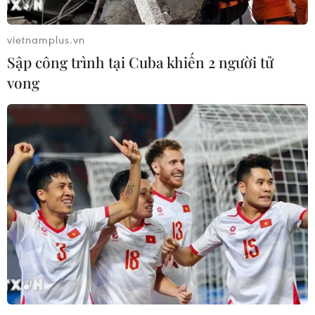
GM thu hồi 825.000 xe tại khu vực Bắc Mỹ
vietnamplus.vn
vì lỗi đèn pha
Sập công trình tại Cuba khiến 2 người tử
15/12/2022 06:56
vong
Theo GM, để giải quyết vấn đề lỗi đèn pha, phần mềm
môđun điều khiển thân xe sẽ được cập nhật thông qua
một đại lý của hãng hoặc cập nhật qua kết nối không
dây.