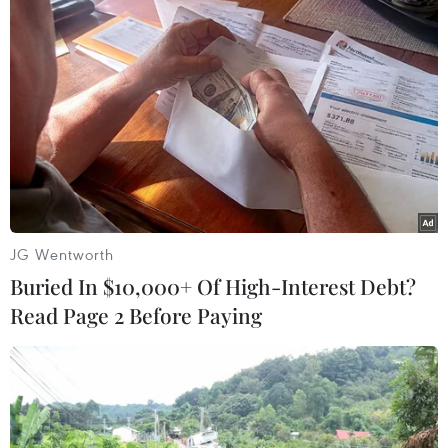
#Ultium Cells
#LG Energy
#LG Energy Solution
#Sản xuất pin
Mỹ
JG Wentworth
Theo dõi VietnamPlus
Buried In $10,000+ Of High-Interest Debt?
Read Page 2 Before Paying
TIN LIÊN QUAN