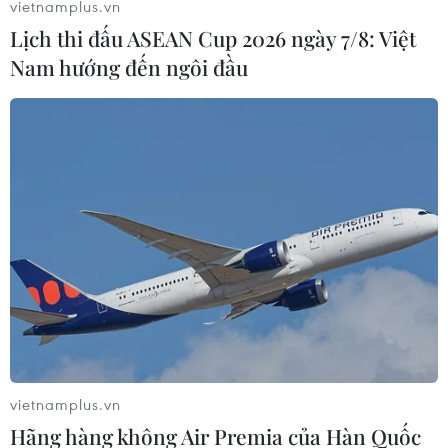
vietnamplus.vn
Lịch thi đấu ASEAN Cup 2026 ngày 7/8: Việt
Nam hướng đến ngôi đầu
General Motors vươn lên dẫn đầu về
doanh số bán ôtô tại Mỹ
04/01/2023 23:17
Ngày 4/1, GM cho biết doanh số bán hàng năm 2022
của họ tại Mỹ đã tăng 3% lên khoảng 2,3 triệu chiếc.
Con số này cao hơn con số báo cáo hàng năm của
Toyota là 2,1 triệu chiếc.
vietnamplus.vn
Hãng hàng không Air Premia của Hàn Quốc