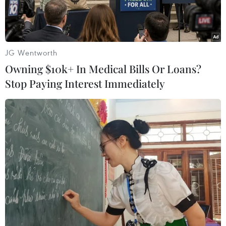
JG Wentworth
Owning $10k+ In Medical Bills Or Loans?
Stop Paying Interest Immediately
Nhà máy của hãng ôtô General Motors (GM) tại Flint, Michigan,
Mỹ. (Ảnh: AFP/TTXVN)
Hãng chế tạo ôtô General Motors (GM) ngày
14/12 cho biết đang thu hồi 825.000 xe tải và
mẫu xe SUV tại khu vực Bắc Mỹ vì lỗi đèn pha