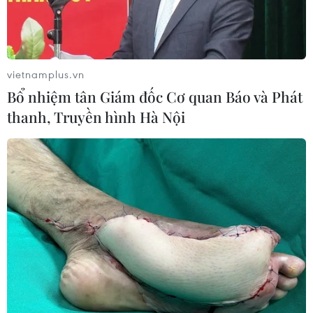
vietnamplus.vn
Bổ nhiệm tân Giám đốc Cơ quan Báo và Phát
TIN CÙNG CHUYÊN MỤC
thanh, Truyền hình Hà Nội
Đại tiệc Vespa 2026: Khi biểu
tượng 80 năm của Italy thăng hoa
giữa lòng đô thị hiện đại
09/08/2026 16:09
Xe điện Trung Quốc mở rộng
cuộc đua công nghệ ra Đông Nam Á
08/08/2026 03:00