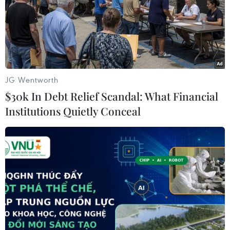
phép triển khai phương tiện tự hành không cần vôlăng,
gương, đèn xinhan hay cần gạt nước.
JG Wentworth
$30k In Debt Relief Scandal: What Financial
Institutions Quietly Conceal
GM sẽ 'trình làng' xe điện Equinox EV với
giá khởi điểm 30.000 USD