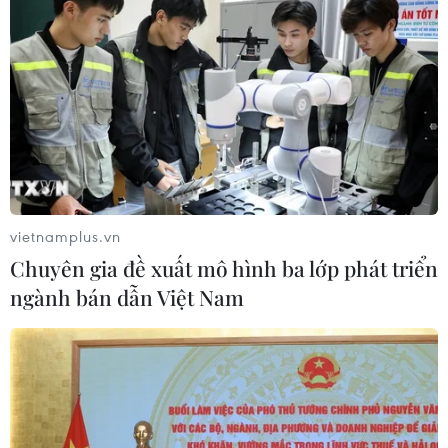
Mở rộng nhiều trường hợp “độ” linh
kiện xe nhưng không bị coi là cải tạo
27/07/2026 01:44
Bộ Xây dựng nói gì về việc đạp thốc
vietnamplus.vn
ga khi đưa xe ôtô đi đăng kiểm?
Chuyên gia đề xuất mô hình ba lớp phát triển
25/07/2026 03:28
ngành bán dẫn Việt Nam
Cổ phiếu Tesla lao dốc, vốn hóa thị
trường "bốc hơi" hơn 140 tỷ USD
24/07/2026 14:55