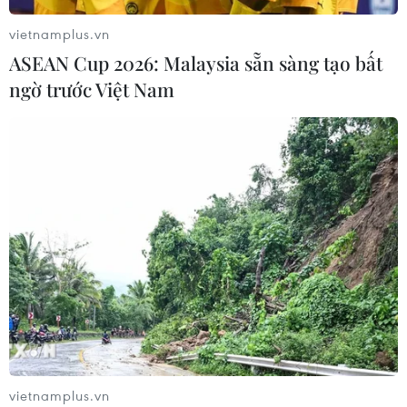
vietnamplus.vn
ASEAN Cup 2026: Malaysia sẵn sàng tạo bất
ngờ trước Việt Nam
CƠ QUAN CHỦ QUẢN: THÔNG TẤN XÃ VIỆT NAM
Tổng Biên tập: TRẦN TIẾN DUẨN
Phó Tổng Biên tập: NGUYỄN THỊ TÁM, KHÚC THANH
THỦY
Sở hữu trí tuệ
Quy định sử dụng
RSS
Hỗ trợ
Ngôn ngữ
TTXVN
Dịch vụ tin
Quảng cáo
vietnamplus.vn