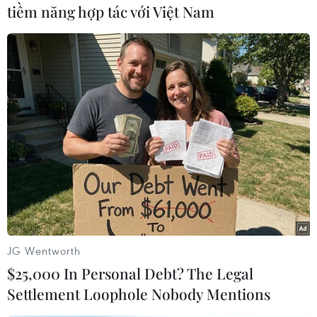
tiềm năng hợp tác với Việt Nam
GM cho biết hiện không có báo cáo về các vụ tai
nạn hay thương tích liên quan đến lỗi này./.
(TTXVN/Vietnam+)
JG Wentworth
$25,000 In Personal Debt? The Legal
Settlement Loophole Nobody Mentions