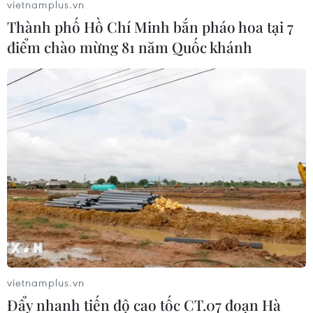
vietnamplus.vn
Thành phố Hồ Chí Minh bắn pháo hoa tại 7
điểm chào mừng 81 năm Quốc khánh
Mỹ hỗ trợ tài chính cho liên doanh sản
xuất pin xe điện của GM và LG
12/12/2022 14:37
Ngày 12/12, Bộ Năng lượng Mỹ thông báo đã hoàn tất
hợp đồng cho vay với lãi suất thấp trị giá 2,5 tỷ USD
dành cho liên doanh giữa General Motors Co và LG
Energy Solution.
vietnamplus.vn
Đẩy nhanh tiến độ cao tốc CT.07 đoạn Hà