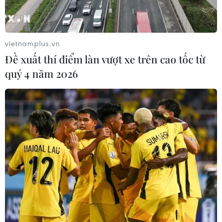
Giá xe điện tại Đức giảm xuống tiệm
cận xe xăng
20/07/2026 15:45
vietnamplus.vn
Đề xuất thí điểm làn vượt xe trên cao tốc từ
quý 4 năm 2026
Tesla lên kế hoạch mở rộng sản xuất
và tạo thêm việc làm tại Đức
20/07/2026 09:10
Báo Indonesia: Việt Nam có lợi thế
trong cuộc đua hút đầu tư xe điện
18/07/2026 13:38
Xem thêm