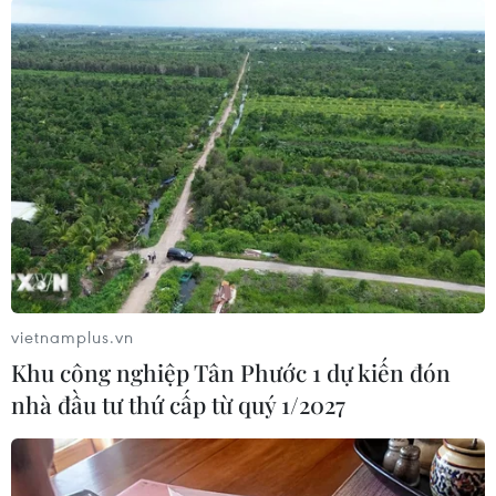
#General Motors
#Mẫu xe SUV
#Lỗi đèn pha
#Chính quyền liên bang
#Tai nạn
Theo dõi VietnamPlus
vietnamplus.vn
TIN LIÊN QUAN
Khu công nghiệp Tân Phước 1 dự kiến đón
nhà đầu tư thứ cấp từ quý 1/2027