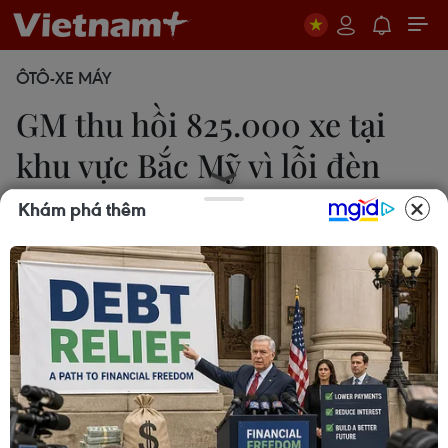
ÔTÔ-XE MÁY
GM thu hồi 825.000 xe tại
khu vực Bắc Mỹ vì lỗi đèn
pha
Khám phá thêm
Văn Khoa
15/12/2022 06:56
Theo GM, để giải quyết vấn đề lỗi đèn pha, phần
mềm môđun điều khiển thân xe sẽ được cập nhật
thông qua một đại lý của hãng hoặc cập nhật qua
kết nối không dây.