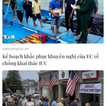
vietnamplus.vn
Kế hoạch khắc phục khuyến nghị của EC về
chống khai thác IUU
GM xin cấp phép xe tự lái không trang bị
hệ thống điều khiển vật lý
21/07/2022 04:08
GM và đơn vị phát triển công nghệ xe tự lái Cruise của
hãng này cho biết đã nộp đơn yêu cầu NHTSA cho