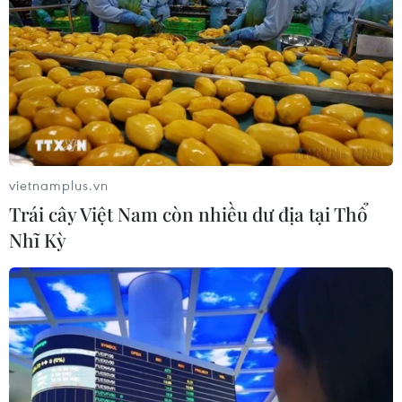
vietnamplus.vn
Trái cây Việt Nam còn nhiều dư địa tại Thổ
Nhĩ Kỳ