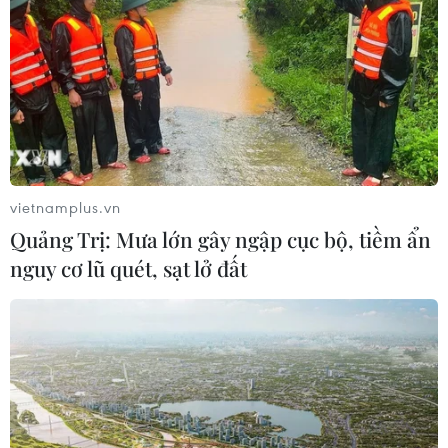
đúp, tuyển Việt Nam vào bán kết
ASEAN Cup với ngôi đầu bảng
07/08/2026 15:49
Lần đầu tiên tổ chức Festival Võ
thuật quốc tế tại Hoàng thành Thăng
Long
vietnamplus.vn
07/08/2026 15:36
Quảng Trị: Mưa lớn gây ngập cục bộ, tiềm ẩn
nguy cơ lũ quét, sạt lở đất
Sân chơi học đường giúp học sinh
rèn kỹ năng sống qua từng bước
nhảy
07/08/2026 11:38
Xem trực tiếp Việt Nam-Campuchia