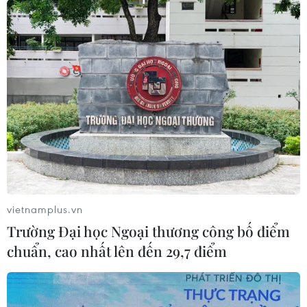
Việt Nam-Singapore hợp tác về chiến
vietnamplus.vn
lược, quản lý, phát triển golf
Trường Đại học Ngoại thương công bố điểm
07/06/2024 23:15
chuẩn, cao nhất lên đến 29,7 điểm
Các VĐV sẽ được các chuyên gia hàng đầu của hai
quốc gia huấn luyện, tham dự các giải đấu giao hữu
giữa hai nước nhằm giao lưu, học hỏi, trau dồi thêm