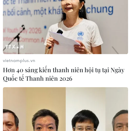
vietnamplus.vn
Hơn 40 sáng kiến thanh niên hội tụ tại Ngày
Quốc tế Thanh niên 2026