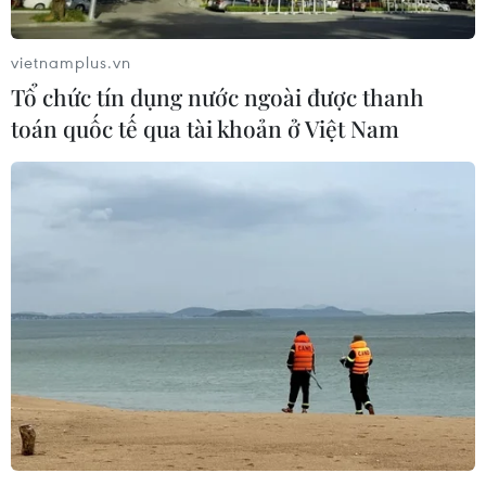
vietnamplus.vn
Tổ chức tín dụng nước ngoài được thanh
toán quốc tế qua tài khoản ở Việt Nam