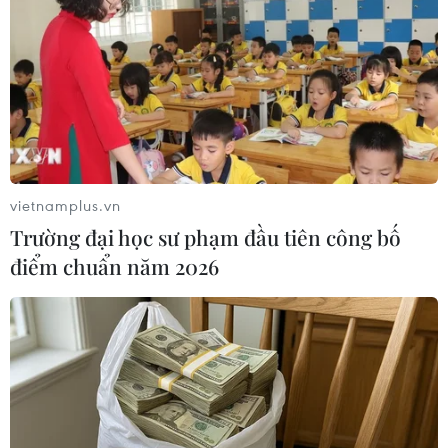
“Chúng tôi hy vọng trong tương lai sẽ có nhiều
cơ hội được phối hợp cùng với thành phố Đà
Nẵng, Tập đoàn BRG và các nhà tài trợ cùng tổ
chức những giải đấu quy mô hơn, chất lượng
hơn và hấp dẫn hơn để đưa golf Việt Nam và du
lịch Đà Nẵng kết nối với thế giới,” ông Ken
Kudo nhấn mạnh.
vietnamplus.vn
2024 là năm thứ 3 liên tiếp Giải BRG Open Golf
Trường đại học sư phạm đầu tiên công bố
Championship Danang được thành phố đăng cai
điểm chuẩn năm 2026
tổ chức, đã góp phần khẳng định của Đà Nẵng
là “Điểm đến Sự kiện – Lễ hội hàng đầu châu
Á,” đồng thời là cột mốc quan trọng trong việc
phát triển tiềm năng du lịch golf của thành phố,
trở thành một trong những điểm đến du lịch
golf hàng đầu của châu Á và thế giới, góp phần