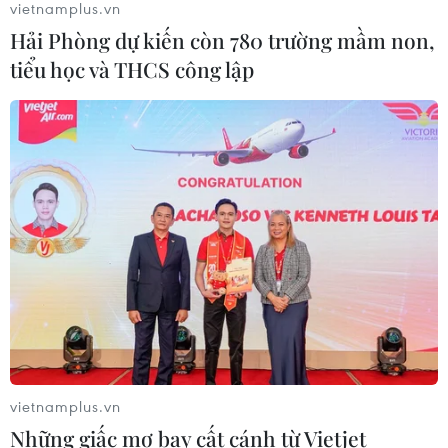
vietnamplus.vn
06/08/2026 07:25
Hải Phòng dự kiến còn 780 trường mầm non,
tiểu học và THCS công lập
Chủ tịch Liên đoàn Bóng đá thế giới
chịu sức ép chưa từng có
06/08/2026 04:12
Futsal Việt Nam bất bại sau trận hòa
khó tin trước chủ nhà Thái Lan
06/08/2026 02:38
Khai mạc Vòng loại môn Bóng rổ Đại
hội Thể thao sinh viên toàn quốc
vietnamplus.vn
năm 2026
Những giấc mơ bay cất cánh từ Vietjet
05/08/2026 11:57