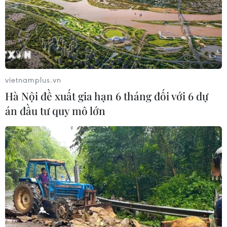
tại ASEAN Cup 2026 trên kênh nào?
07/08/2026 09:49
Nhận định Singapore vs
Indonesia (20h ngày 7/8): Cuộc quyết
vietnamplus.vn
đấu giành tấm vé bán kết duy nhất
Hà Nội đề xuất gia hạn 6 tháng đối với 6 dự
07/08/2026 08:41
án đầu tư quy mô lớn
Cục diện ASEAN Cup: Việt Nam
quyết giành ngôi đầu, Thái Lan vẫn
có thể bị loại
07/08/2026 02:29
Lần đầu Cà Mau tổ chức Lễ hội
Khinh khí cầu gắn với Ngày hội Văn