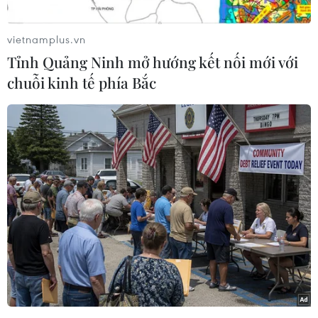
lại bằng Lễ trao thưởng cho nhà vô địch Giải
đấu tại sân golf Legend Danang Golf Resort.
vietnamplus.vn
Cuộc đua đến ngôi vương Giải BRG Open Golf
Tỉnh Quảng Ninh mở hướng kết nối mới với
Championship 2024 chính thức khởi tranh từ
chuỗi kinh tế phía Bắc
ngày 29/8, trên sân par73 do huyền thoại Jack
Nicklaus thiết kế.
Sau ba ngày thi đấu quyết liệt, chức vô địch đã
thuộc về golf thủ người Ấn Độ là Rahil Gangjee
với tổng điểm -10.
Phần thưởng cho nhà vô địch là 17.500 USD trên
tổng quỹ giải thưởng 100.000 USD, cùng chiếc
cup được chế tác từ gốm Chu Đậu (Hải Dương).
Trước khi bước vào ngày chung kết, golf thủ
Rahil Gangjee có tổng điểm -7 và kém 3 gậy so