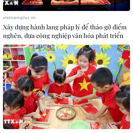
06/08/2026 11:49
vietnamplus.vn
Xây dựng hành lang pháp lý để tháo gỡ điểm
Nhận định Việt Nam vs
nghẽn, đưa công nghiệp văn hóa phát triển
Campuchia: Vì sao thầy trò HLV Kim
Sang-sik cần giành ngôi đầu bảng?
06/08/2026 11:05
Nhận định Việt Nam vs Campuchia:
'Phù thủy Kim' sẽ xoay tua toan tính
đường dài?
06/08/2026 08:25
HLV Kim Sang-sik: 'Tuyển Việt Nam
hướng tới chiến thắng để giữ ngôi
đầu bảng'