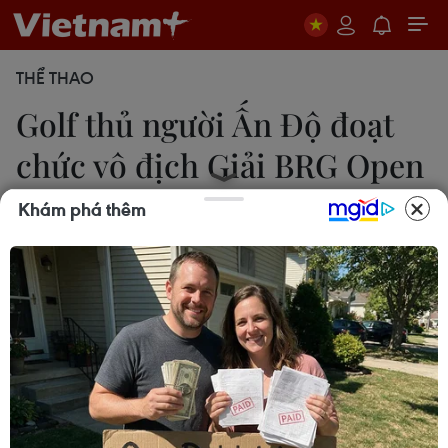
THỂ THAO
Golf thủ người Ấn Độ đoạt
chức vô địch Giải BRG Open
Golf Championship 2024
Khám phá thêm
Trần Lê Lâm
31/08/2024 10:07
Sau ba ngày thi đấu quyết liệt, chức vô địch Giải
BRG Open Golf Championship 2024 đã thuộc về
golf thủ người Ấn Độ là Rahil Gangjee với tổng
điểm -10 với phần thưởng là 17.500 USD.