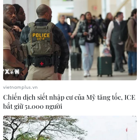
Tuyển thủ Indonesia cúi đầu thành
khẩn xin lỗi người hâm mộ xứ vạn
đảo
04/08/2026 03:17
Xem thêm
vietnamplus.vn
Chiến dịch siết nhập cư của Mỹ tăng tốc, ICE
bắt giữ 51.000 người
CƠ QUAN CHỦ QUẢN: THÔNG TẤN XÃ VIỆT NAM
Tổng Biên tập: TRẦN TIẾN DUẨN
Phó Tổng Biên tập: NGUYỄN THỊ TÁM, KHÚC THANH