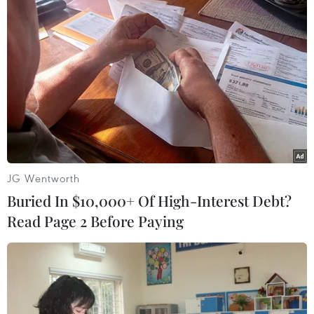
Rahil Gangjee và cùng các đại biểu nâng Cúp, hoa và phần
thưởng trao cho nhà vô địch Giải BRG Open Golf
Championship 2024. (Ảnh: Trần Lê Lâm/TTXVN)
Ông Ken Kudo, Tổng Giám đốc Giải Golf Phát
triển Châu Á chia sẻ, mùa thứ 3 Giải BRG Open
Golf Championship Danang đã khép lại thành
công với nhà vô địch mới - Rahil Gangjee.
Sự kiện này đã tạo thêm một dấu ấn đặc biệt
JG Wentworth
của Asian Tour trên con đường mở rộng, phát
Buried In $10,000+ Of High-Interest Debt?
triển các giải golf chuyên nghiệp trong khu vực.
Read Page 2 Before Paying
Thành phố Đà Nẵng hiện đang sở hữu rất nhiều
sân golf đẳng cấp, tiêu chuẩn quốc tế cùng với
hệ thống cơ sở hạ tầng, dịch vụ du lịch cao cấp,
mang đến những trải nghiệm tuyệt vời dành
cho các golf thủ Việt Nam và quốc tế.