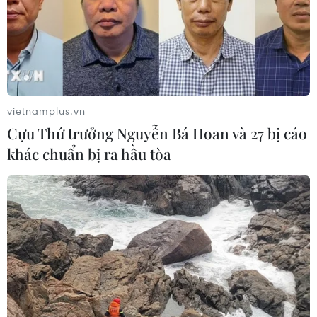
vietnamplus.vn
Cựu Thứ trưởng Nguyễn Bá Hoan và 27 bị cáo
khác chuẩn bị ra hầu tòa