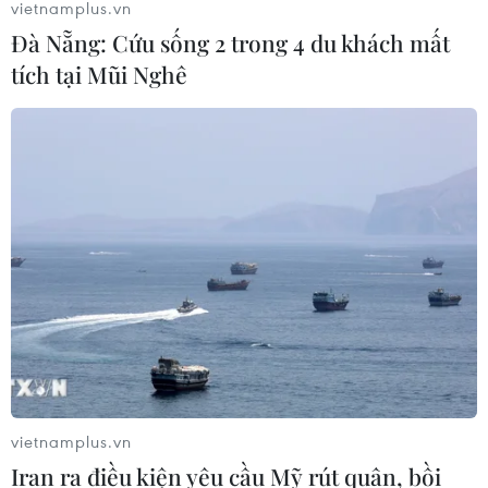
vietnamplus.vn
Đà Nẵng: Cứu sống 2 trong 4 du khách mất
tích tại Mũi Nghê
TIN CÙNG CHUYÊN MỤC
Truyền thông Hàn Quốc đánh giá
cao đội tuyển Việt Nam với chuỗi 22
trận bất bại
vietnamplus.vn
09/08/2026 04:22
Iran ra điều kiện yêu cầu Mỹ rút quân, bồi