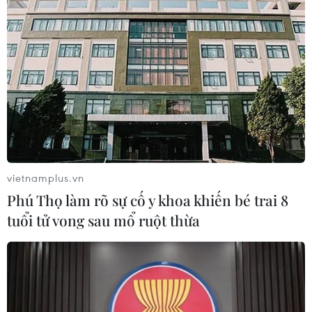
vietnamplus.vn
Phú Thọ làm rõ sự cố y khoa khiến bé trai 8
tuổi tử vong sau mổ ruột thừa