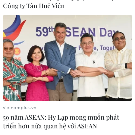
Công ty Tân Huê Viên
Tiến "Bịp" hầu tòa trong vụ
án tổ chức sử dụng trái phép chất ma
túy
07/08/2026 04:40
Khởi tố đối tượng giả danh Công an,
lừa đảo "chạy án" tại Đắk Lắk
06/08/2026 15:07
Cảnh sát khám xét nơi ở của Huấn
"Hoa Hồng"
vietnamplus.vn
06/08/2026 15:04
59 năm ASEAN: Hy Lạp mong muốn phát
triển hơn nữa quan hệ với ASEAN