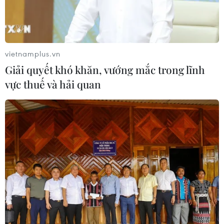
Xem thêm
vietnamplus.vn
Giải quyết khó khăn, vướng mắc trong lĩnh
vực thuế và hải quan
CƠ QUAN CHỦ QUẢN: THÔNG TẤN XÃ VIỆT NAM
Tổng Biên tập: TRẦN TIẾN DUẨN
Phó Tổng Biên tập: NGUYỄN THỊ TÁM, KHÚC THANH
THỦY
Sở hữu trí tuệ
Quy định sử dụng
RSS
Hỗ trợ
Ngôn ngữ
TTXVN