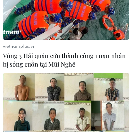
08/08/2026 08:52
Tây Ninh ngăn chặn, xử lý nghiêm
các vụ việc xâm phạm quyền sở hữu
trí tuệ
vietnamplus.vn
08/08/2026 04:29
Vùng 3 Hải quân cứu thành công 1 nạn nhân
bị sóng cuốn tại Mũi Nghê
Dắt chó đi dạo không đúng quy
định, bị phạt đến 2 triệu đồng?
08/08/2026 04:16
CHUYỆN TUẦN QUA: Cảnh
báo nạn "giang hồ mạng” kéo những
hệ lụy ảo tràn ra đời thực