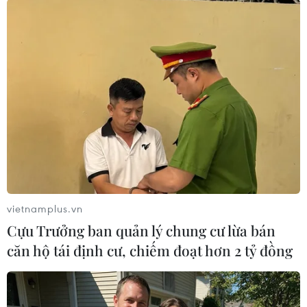
#Tổ chức cho người khác trốn đi nước ngoài
#Công an tỉnh Hà Giang
#Phù Thị Nguyệt
#chiếm đoạt tiền
#Hà Giang
#Campuchia
Hà Giang
Tuyên Quang
vietnamplus.vn
Cựu Trưởng ban quản lý chung cư lừa bán
căn hộ tái định cư, chiếm đoạt hơn 2 tỷ đồng
Theo dõi VietnamPlus