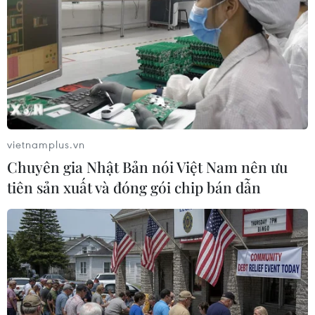
khác trốn đi nước ngoài
29/09/2023 15:12
Bị cáo Cao Văn Tĩnh là đối tượng cầm đầu, thường
xuyên liên lạc với các đối tượng FULRO lưu vong tuyên
truyền, lừa phỉnh đồng bào dân tộc thiểu số tham gia
vượt biên để trục lợi.
vietnamplus.vn
Chuyên gia Nhật Bản nói Việt Nam nên ưu
tiên sản xuất và đóng gói chip bán dẫn