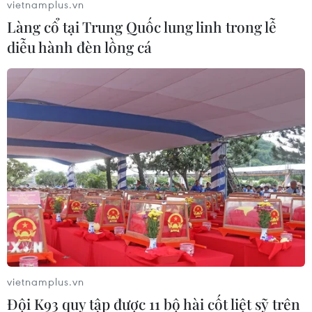
vietnamplus.vn
Làng cổ tại Trung Quốc lung linh trong lễ
diễu hành đèn lồng cá
vietnamplus.vn
Đội K93 quy tập được 11 bộ hài cốt liệt sỹ trên