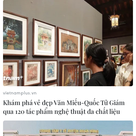
vietnamplus.vn
Khám phá vẻ đẹp Văn Miếu-Quốc Tử Giám
qua 120 tác phẩm nghệ thuật đa chất liệu