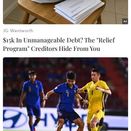
Hà Giang
JG Wentworth
$15k In Unmanageable Debt? The "Relief
Program" Creditors Hide From You
Cơ quan An ninh điều tra, Công an tỉnh Hà Giang thi hành lệnh
bắt tạm giam bị can Phù Thị Nguyệt. (Ảnh: TTXVN phát)
Ngày 29/2, Cơ quan An ninh Điều tra thuộc Công