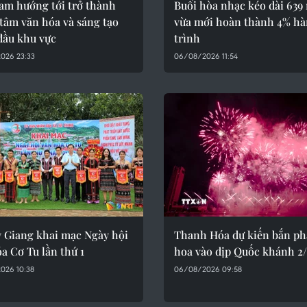
Nam hướng tới trở thành
Buổi hòa nhạc kéo dài 639
tâm văn hóa và sáng tạo
vừa mới hoàn thành 4% h
đầu khu vực
trình
026 23:33
06/08/2026 11:54
y Giang khai mạc Ngày hội
Thanh Hóa dự kiến bắn ph
a Cơ Tu lần thứ 1
hoa vào dịp Quốc khánh 2
026 10:38
06/08/2026 09:58