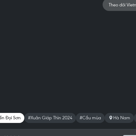
Theo dõi Viet
iền Đọi Sơn
#Xuân Giáp Thìn 2024
#Cầu mùa
Hà Nam