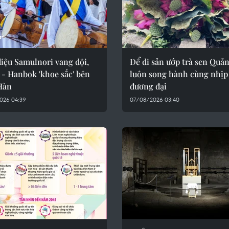
iệu Samulnori vang dội,
Để di sản ướp trà sen Quả
 - Hanbok 'khoe sắc' bên
luôn song hành cùng nhịp
Hàn
đương đại
026 04:39
07/08/2026 03:40