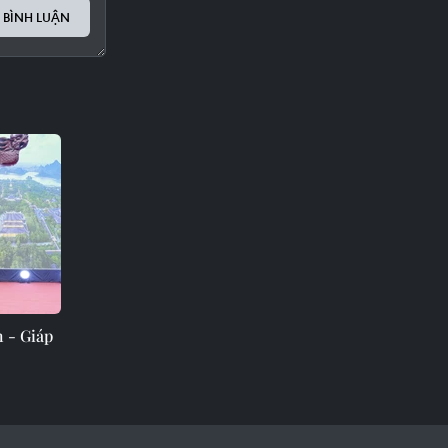
 BÌNH LUẬN
h - Giáp