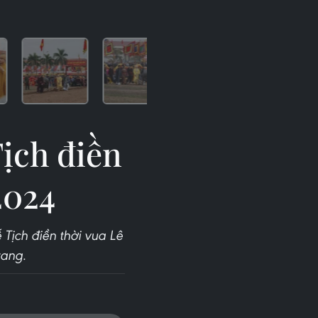
ịch điền
2024
Tịch điền thời vua Lê
rang.