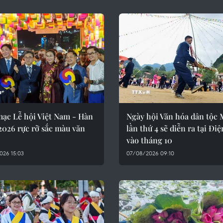
mạc Lễ hội Việt Nam - Hàn
Ngày hội Văn hóa dân tộc
2026 rực rỡ sắc màu văn
lần thứ 4 sẽ diễn ra tại Đi
vào tháng 10
026 15:03
07/08/2026 09:10