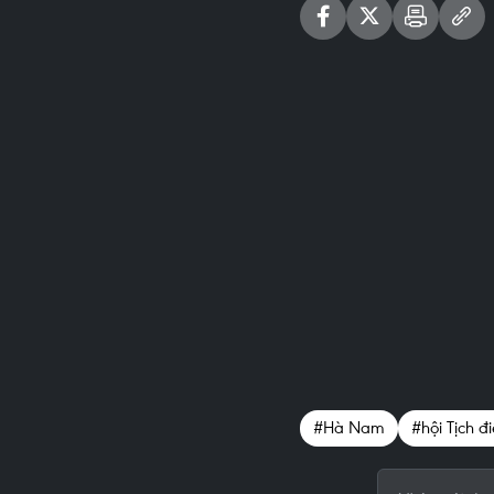
#Hà Nam
#hội Tịch đ