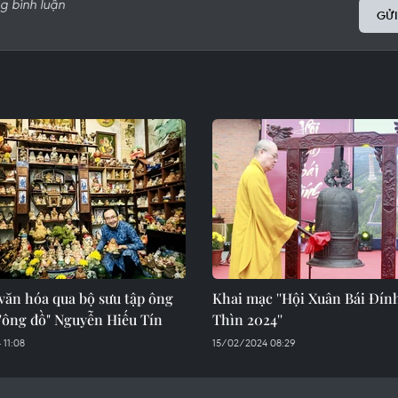
GỬI
văn hóa qua bộ sưu tập ông
Khai mạc ''Hội Xuân Bái Đín
"ông đồ" Nguyễn Hiếu Tín
Thìn 2024''
 11:08
15/02/2024 08:29