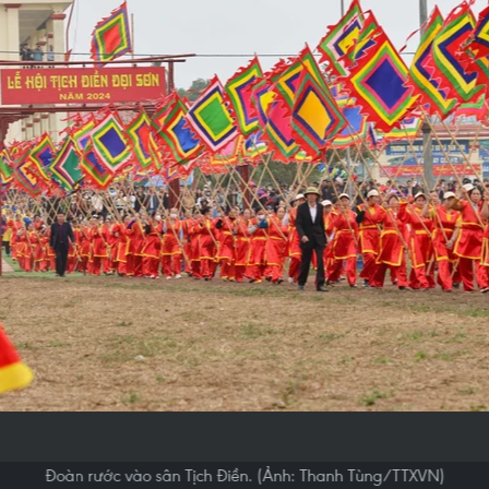
Đoàn rước vào sân Tịch Điền. (Ảnh: Thanh Tùng/TTXVN)