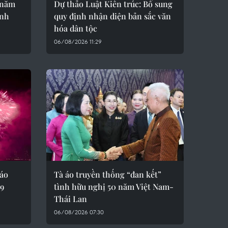
 năm
Dự thảo Luật Kiến trúc: Bổ sung
ành
quy định nhận diện bản sắc văn
hóa dân tộc
06/08/2026 11:29
áo
Tà áo truyền thống “đan kết”
/9
tình hữu nghị 50 năm Việt Nam-
Thái Lan
06/08/2026 07:30