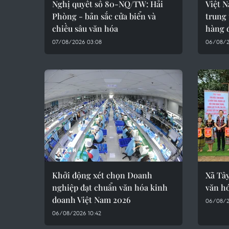
Nghị quyết số 80-NQ/TW: Hải
Việt 
Phòng - bản sắc cửa biển và
trung 
chiều sâu văn hóa
hàng 
07/08/2026 03:08
06/08/2
Khởi động xét chọn Doanh
Xã Tâ
nghiệp đạt chuẩn văn hóa kinh
văn hó
doanh Việt Nam 2026
06/08/2
06/08/2026 10:42