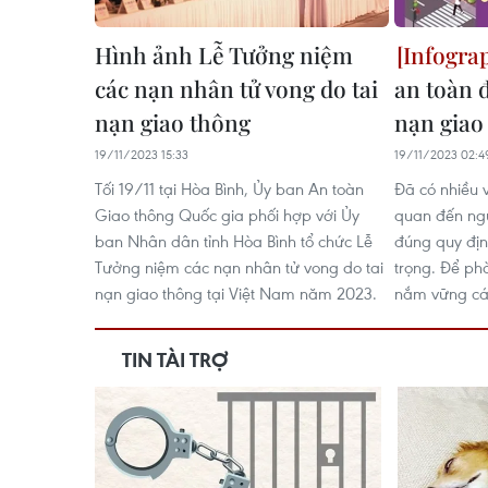
Hình ảnh Lễ Tưởng niệm
các nạn nhân tử vong do tai
an toàn 
nạn giao thông
nạn giao
19/11/2023 15:33
19/11/2023 02:4
Tối 19/11 tại Hòa Bình, Ủy ban An toàn
Đã có nhiều v
Giao thông Quốc gia phối hợp với Ủy
quan đến ng
ban Nhân dân tỉnh Hòa Bình tổ chức Lễ
đúng quy đị
Tưởng niệm các nạn nhân tử vong do tai
trọng. Để ph
nạn giao thông tại Việt Nam năm 2023.
nắm vững các