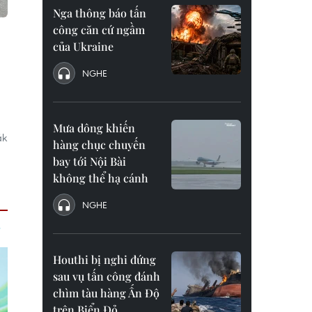
Nga thông báo tấn
công căn cứ ngầm
của Ukraine
NGHE
Mưa dông khiến
ắk
hàng chục chuyến
bay tới Nội Bài
không thể hạ cánh
NGHE
Houthi bị nghi đứng
sau vụ tấn công đánh
chìm tàu hàng Ấn Độ
trên Biển Đỏ