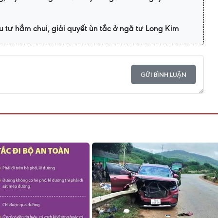
 tư hầm chui, giải quyết ùn tắc ở ngã tư Long Kim
GỬI BÌNH LUẬN