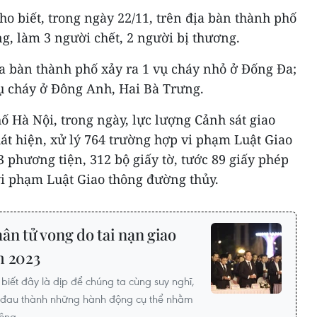
o biết, trong ngày 22/11, trên địa bàn thành phố
ng, làm 3 người chết, 2 người bị thương.
ịa bàn thành phố xảy ra 1 vụ cháy nhỏ ở Đống Đa;
vụ cháy ở Đông Anh, Hai Bà Trưng.
 Hà Nội, trong ngày, lực lượng Cảnh sát giao
hát hiện, xử lý 764 trường hợp vi phạm Luật Giao
 phương tiện, 312 bộ giấy tờ, tước 89 giấy phép
 vi phạm Luật Giao thông đường thủy.
n tử vong do tai nạn giao
m 2023
biết đây là dịp để chúng ta cùng suy nghĩ,
g đau thành những hành động cụ thể nhằm
hông.