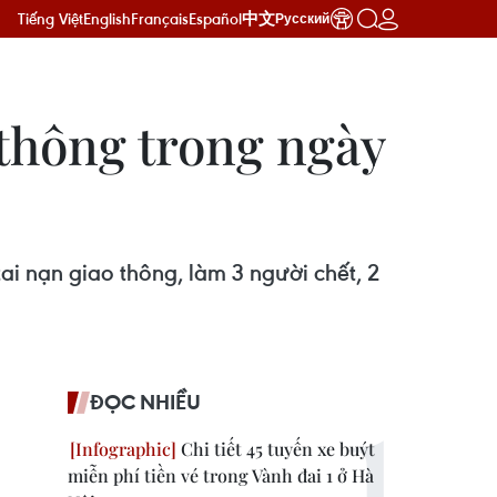
Tiếng Việt
English
Français
Español
中文
Русский
 thông trong ngày
ai nạn giao thông, làm 3 người chết, 2
ĐỌC NHIỀU
Chi tiết 45 tuyến xe buýt
miễn phí tiền vé trong Vành đai 1 ở Hà