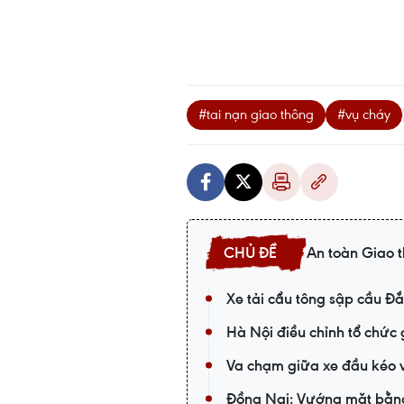
#tai nạn giao thông
#vụ cháy
An toàn Giao 
Xe tải cẩu tông sập cầu Đắ
Hà Nội điều chỉnh tổ chức
Va chạm giữa xe đầu kéo v
Đồng Nai: Vướng mặt bằng,