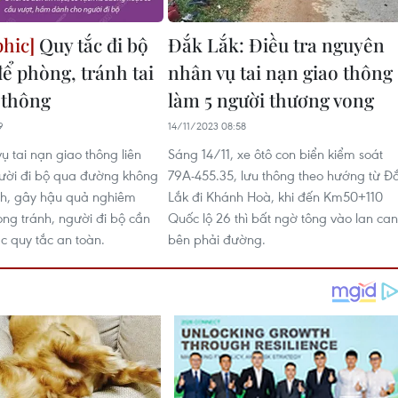
Quy tắc đi bộ
Đắk Lắk: Điều tra nguyên
để phòng, tránh tai
nhân vụ tai nạn giao thông
 thông
làm 5 người thương vong
9
14/11/2023 08:58
ụ tai nạn giao thông liên
Sáng 14/11, xe ôtô con biển kiểm soát
ười đi bộ qua đường không
79A-455.35, lưu thông theo hướng từ Đ
nh, gây hậu quả nghiêm
Lắk đi Khánh Hoà, khi đến Km50+110
òng tránh, người đi bộ cần
Quốc lộ 26 thì bất ngờ tông vào lan can
 quy tắc an toàn.
bên phải đường.