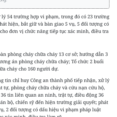
 lý 54 trường hợp vi phạm, trong đó có 23 trường
át hiện, bắt giữ và bàn giao 5 vụ, 5 đối tượng có
cho đơn vị chức năng tiếp tục xác minh, điều tra
oàn phòng cháy chữa cháy 13 cơ sở; hướng dẫn 3
hương án phòng cháy chữa cháy; Tổ chức 2 buổi
ữa cháy cho 160 người dự.
 tin chỉ huy Công an thành phố tiếp nhận, xử lý
rật tự, phòng cháy chữa cháy và cứu nạn cứu hộ,
36 tin liên quan an ninh, trật tự, điều động 36
cán bộ, chiến sỹ đến hiện trường giải quyết; phát
vụ, 2 đối tượng có dấu hiệu vi phạm pháp luật
c xác minh, điều tra làm rõ.