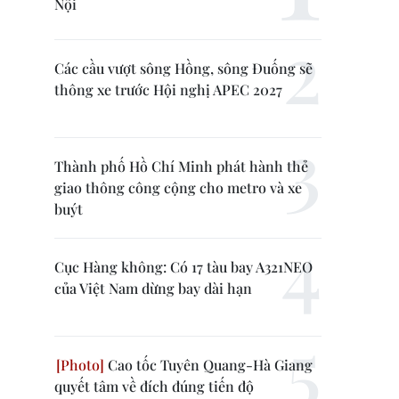
Nội
Các cầu vượt sông Hồng, sông Đuống sẽ
thông xe trước Hội nghị APEC 2027
Thành phố Hồ Chí Minh phát hành thẻ
giao thông công cộng cho metro và xe
buýt
Cục Hàng không: Có 17 tàu bay A321NEO
của Việt Nam dừng bay dài hạn
Cao tốc Tuyên Quang-Hà Giang
quyết tâm về đích đúng tiến độ