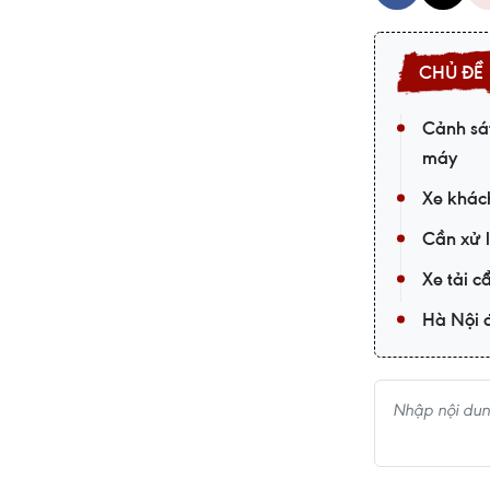
Cảnh sát
máy
Xe khác
Cần xử l
Xe tải c
Hà Nội đ