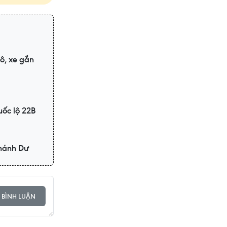
tô, xe gắn
uốc lộ 22B
Khánh Dư
 BÌNH LUẬN