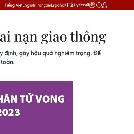
Tiếng Việt
English
Français
Español
中文
Русский
tai nạn giao thông
y định, gây hậu quả nghiêm trọng. Để
 toàn.