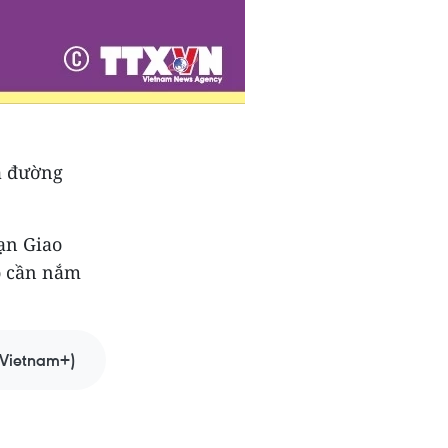
ua đường
ạn Giao
bộ cần nắm
Vietnam+)