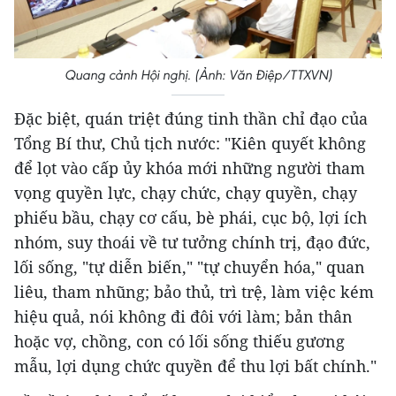
Quang cảnh Hội nghị. (Ảnh: Văn Điệp/TTXVN)
Đặc biệt, quán triệt đúng tinh thần chỉ đạo của
Tổng Bí thư, Chủ tịch nước: "Kiên quyết không
để lọt vào cấp ủy khóa mới những người tham
vọng quyền lực, chạy chức, chạy quyền, chạy
phiếu bầu, chạy cơ cấu, bè phái, cục bộ, lợi ích
nhóm, suy thoái về tư tưởng chính trị, đạo đức,
lối sống, "tự diễn biến," "tự chuyển hóa," quan
liêu, tham nhũng; bảo thủ, trì trệ, làm việc kém
hiệu quả, nói không đi đôi với làm; bản thân
hoặc vợ, chồng, con có lối sống thiếu gương
mẫu, lợi dụng chức quyền để thu lợi bất chính."