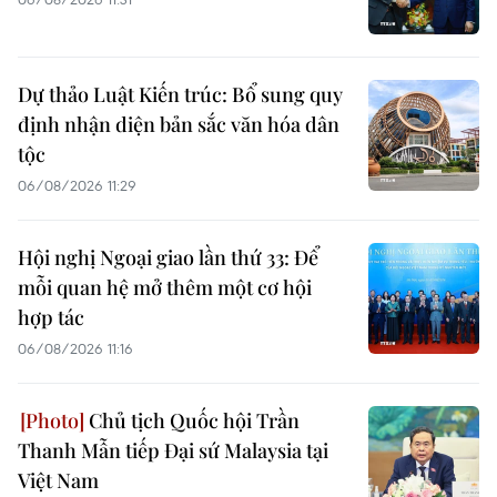
Dự thảo Luật Kiến trúc: Bổ sung quy
định nhận diện bản sắc văn hóa dân
tộc
06/08/2026 11:29
Hội nghị Ngoại giao lần thứ 33: Để
mỗi quan hệ mở thêm một cơ hội
hợp tác
06/08/2026 11:16
Chủ tịch Quốc hội Trần
Thanh Mẫn tiếp Đại sứ Malaysia tại
Việt Nam