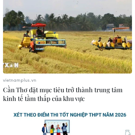
10/08/2026 12:00
Quy định nguyên tắc hoạt động của Ban Chỉ đạo
vietnamplus.vn
Trung ương phòng, chống ma túy
Cần Thơ đặt mục tiêu trở thành trung tâm
10/08/2026 12:00
kinh tế tầm thấp của khu vực