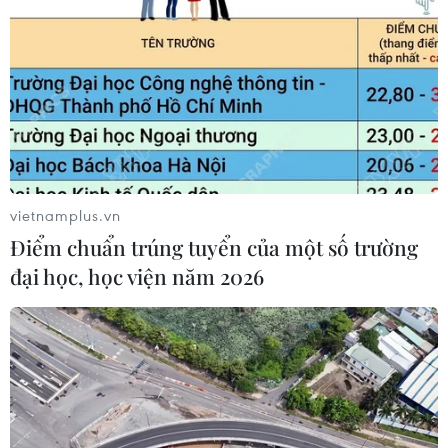
Đẩy nhanh tiến độ cao tốc CT.07 đoạn Hà Nội-Thái
Nguyên-Chợ Mới
10/08/2026 11:29
vietnamplus.vn
Điểm chuẩn trúng tuyển của một số trường
đại học, học viện năm 2026
Quảng Ngãi tăng tốc hoàn thành 4 trường nội trú
vùng biên trước 25/8
10/08/2026 11:21