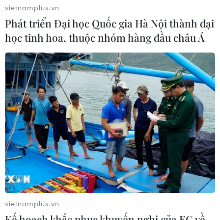
vietnamplus.vn
Phát triển Đại học Quốc gia Hà Nội thành đại
học tinh hoa, thuộc nhóm hàng đầu châu Á
Thành lập Ủy ban quốc gia về an ninh hàng không
và tạo thuận lợi hàng không
10/08/2026 12:58
vietnamplus.vn
Kế hoạch khắc phục khuyến nghị của EC về