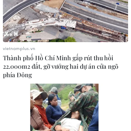
vietnamplus.vn
Phát triển Đại học Quốc gia Hà Nội thành đại học
Thành phố Hồ Chí Minh gấp rút thu hồi
22.000m2 đất, gỡ vướng hai dự án cửa ngõ
tinh hoa, thuộc nhóm hàng đầu châu Á
phía Đông
10/08/2026 11:21