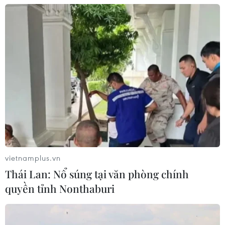
Phát hiện, quy tập được 256 bộ hài cốt liệt sỹ tại
Công viên Lê Thị Riêng
10/08/2026 12:07
vietnamplus.vn
Thái Lan: Nổ súng tại văn phòng chính
quyền tỉnh Nonthaburi
Thành phố Hồ Chí Minh bắn pháo hoa tại 7 điểm
chào mừng 81 năm Quốc khánh