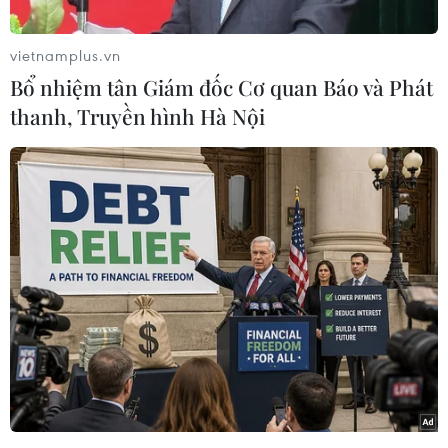
vietnamplus.vn
Bổ nhiệm tân Giám đốc Cơ quan Báo và Phát
thanh, Truyền hình Hà Nội
Anh Vũ Hồng Lợi làm thủ tục hành chính tại phường Cầu Dền, quận
Hai Bà Trưng (Hà Nội) trong ngày đầu năm mới Giáp Thìn 2024.
(Ảnh Mạnh Khánh/TTXVN)
Tương tự tại bộ phận “một cửa” phường Phạm Đình
Hổ, quận Hai Bà Trưng, các vị trí đã vận hành trơn