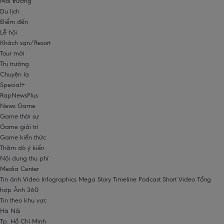
Môi trường
Du lịch
Điểm đến
Lễ hội
Khách sạn/Resort
Tour mới
Thị trường
Chuyện lạ
Special+
RapNewsPlus
News Game
Game thời sự
Game giải trí
Game kiến thức
Thăm dò ý kiến
Nội dung thu phí
Media Center
Tin ảnh
Video
Infographics
Mega Story
Timeline
Podcast
Short Video
Tổng
hợp
Ảnh 360
Tin theo khu vực
Hà Nội
Tp. Hồ Chí Minh