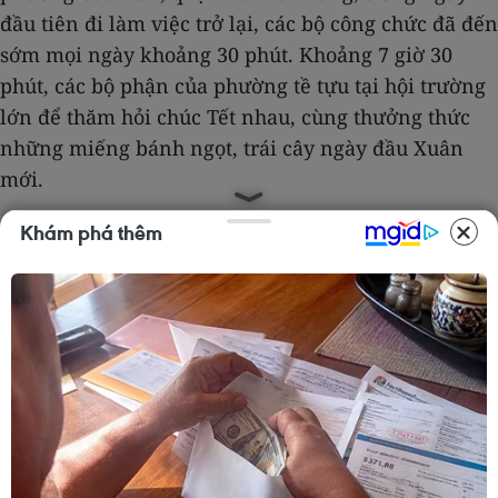
đầu tiên đi làm việc trở lại, các bộ công chức đã đến
sớm mọi ngày khoảng 30 phút. Khoảng 7 giờ 30
phút, các bộ phận của phường tề tựu tại hội trường
lớn để thăm hỏi chúc Tết nhau, cùng thưởng thức
những miếng bánh ngọt, trái cây ngày đầu Xuân
mới.
Đúng 8 giờ, các bộ phận đã có mặt tại vị trí làm việc
Khám phá thêm
thường ngày để tiếp nhận, giải quyết các nhu cầu
của nhân dân. Là người “xông đất” bộ phận “một
cửa” phường Cầu Dền, ông Vũ Hồng Lợi, 50 tuổi, ở
phố Bạch Mai, với comple lịch lãm, cầm hồ sơ đến
chứng thực sao y bản chức các văn bằng của mình.
Với thủ tục hành chính “không chờ,” khoảng 15
phút sau, ông Lợi đã nhận được kết quả từ cán bộ
Tư pháp phường Cầu Dền.