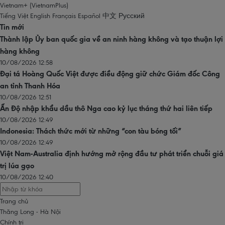
Vietnam+ (VietnamPlus)
Tiếng Việt
English
Français
Español
中文
Русский
Tin mới
Thành lập Ủy ban quốc gia về an ninh hàng không và tạo thuận lợi
hàng không
10/08/2026 12:58
Đại tá Hoàng Quốc Việt được điều động giữ chức Giám đốc Công
an tỉnh Thanh Hóa
10/08/2026 12:51
Ấn Độ nhập khẩu dầu thô Nga cao kỷ lục tháng thứ hai liên tiếp
10/08/2026 12:49
Indonesia: Thách thức mới từ những “con tàu bóng tối”
10/08/2026 12:49
Việt Nam-Australia định hướng mở rộng đầu tư phát triển chuỗi giá
trị lúa gạo
10/08/2026 12:40
Trang chủ
Thăng Long - Hà Nội
Chính trị