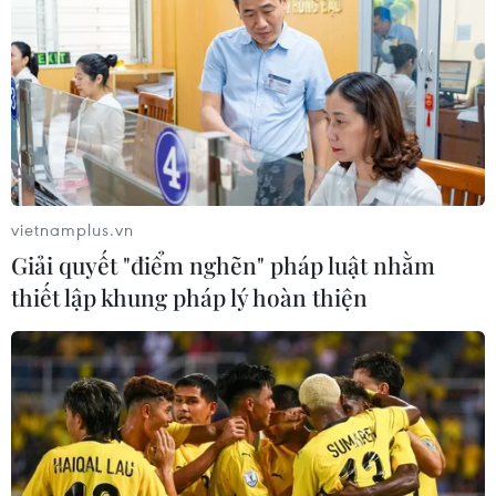
vietnamplus.vn
Giải quyết "điểm nghẽn" pháp luật nhằm
thiết lập khung pháp lý hoàn thiện
TIN CÙNG CHUYÊN MỤC
Các hội, đoàn người Việt Nam tại Lào
viếng đồng chí Xaysomphone