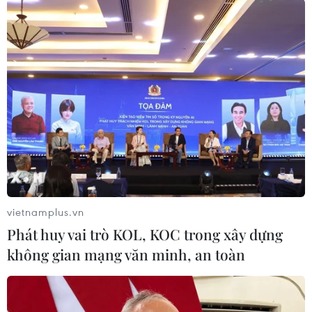
Trụ sở của Bộ Tài Chính thực hiện treo cờ rủ để tưởng nhớ vị
Tổng Bí thư đáng kính. (Ảnh: Minh Hiếu/Vietnam+)
vietnamplus.vn
Phát huy vai trò KOL, KOC trong xây dựng
không gian mạng văn minh, an toàn
(Ảnh: Minh Hiếu/Vietnam+)