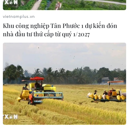
vietnamplus.vn
Khu công nghiệp Tân Phước 1 dự kiến đón
nhà đầu tư thứ cấp từ quý 1/2027
Một người dân đang đứng ghi lại hình ảnh của Tổng Bí thư
Nguyễn Phú Trọng trên màn hình LED của một trung tâm
thương mại phố Tràng Tiền. (Ảnh: Minh Hiếu/Vietnam+)