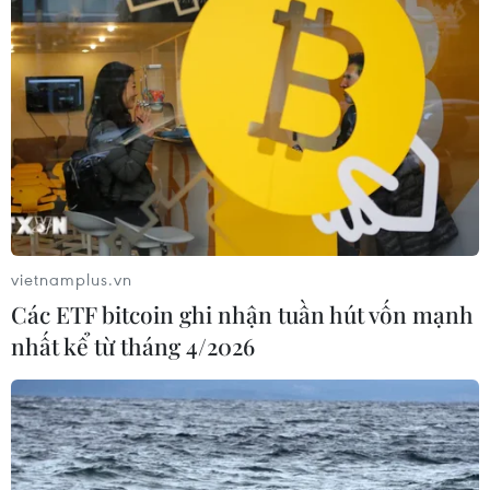
Lão Ngọc
Có thể hoan nghênh những tổ chức, cá nhân hành động sớm như
thế. Đặc biệt là cá nhân nhà dân.
Thích
Trả lời
TIN LIÊN QUAN
vietnamplus.vn
Các ETF bitcoin ghi nhận tuần hút vốn mạnh
nhất kể từ tháng 4/2026