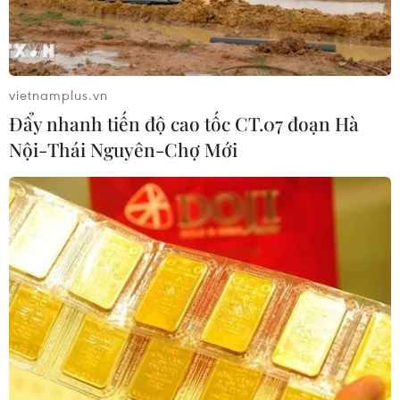
vietnamplus.vn
Đẩy nhanh tiến độ cao tốc CT.07 đoạn Hà
Nội-Thái Nguyên-Chợ Mới
Kỷ niệm của những người nơi mái
trường xưa với Tổng Bí thư Nguyễn Phú
Trọng
21/07/2024 01:55
Những thầy, cô giáo, lứa học sinh nơi mái trường xưa