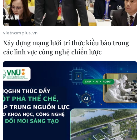
vietnamplus.vn
Xây dựng mạng lưới trí thức kiều bào trong
các lĩnh vực công nghệ chiến lược
Theo Thông báo đặc biệt của Ban Chấp hành Trung ương Đảng
Cộng sản Việt Nam, Văn phòng Trung ương Đảng, Quốc tang
Tổng Bí thư Nguyễn Phú Trọng sẽ diễn ra trong 2 ngày (25/7 và
26/7). Các cơ quan, công sở, nơi công cộng treo cờ rủ, không
tổ chức các hoạt động vui chơi giải trí công cộng.