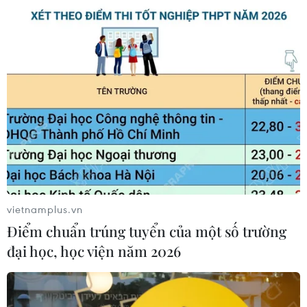
#viếng thăm
#cờ rủ
#cơ quan
#tưởng nhớ
TP. Hà Nội
Theo dõi VietnamPlus
vietnamplus.vn
Điểm chuẩn trúng tuyển của một số trường
đại học, học viện năm 2026
42614
Thế hệ trẻ chúng con luôn nhớ công ơn bác Trọng.
Thích
Trả lời