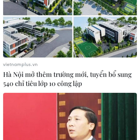
Lá cờ rủ treo trang trọng trên chính giữa sân trường Trung học
phổ thông Nguyễn Gia Thiều (quận Long Biên) - nơi Tổng Bí thư
Nguyễn Phú Trọng đã từng theo học. (Ảnh: Minh
vietnamplus.vn
Hiếu/Vietnam+)
Hà Nội mở thêm trường mới, tuyển bổ sung
540 chỉ tiêu lớp 10 công lập