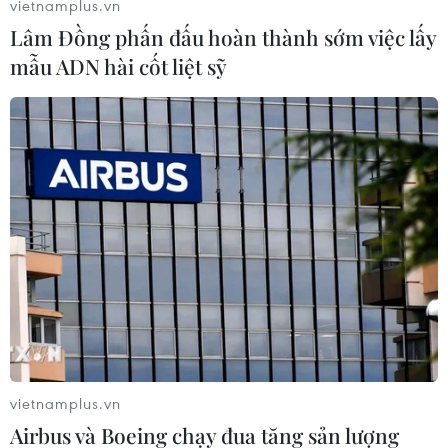
vietnamplus.vn
Lâm Đồng phấn đấu hoàn thành sớm việc lấy
mẫu ADN hài cốt liệt sỹ
Lá cờ Tổ quốc không còn bay và gắn trên đó là dải băng đen
để tưởng nhớ Tổng Bí Thư Nguyễn Phú Trọng. (Ảnh: Minh
Hiếu/Vietnam+)
vietnamplus.vn
Airbus và Boeing chạy đua tăng sản lượng