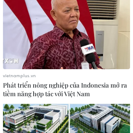
vietnamplus.vn
Một đơn vị kinh doanh trên phố Hai Bà Trưng đang treo cờ rủ
để tưởng nhớ Tổng Bí thư Nguyễn Phú Trọng. (Ảnh: Minh
Phát triển nông nghiệp của Indonesia mở ra
Hiếu/Vietnam+)
tiềm năng hợp tác với Việt Nam