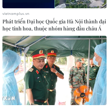
vietnamplus.vn
Phát triển Đại học Quốc gia Hà Nội thành đại
học tinh hoa, thuộc nhóm hàng đầu châu Á
Theo ghi nhận từ ngày 21/7, nhiều cơ quan, đơn vị đã treo cờ rủ
sớm để tưởng nhớ Tổng Bí thư Nguyễn Phú Trọng. Trong ảnh là
khu vực Tràng Tiền Plaza (quận Hoàn Kiếm) thực hiện treo cờ
rủ. (Ảnh: Minh Hiếu/Vietnam+)