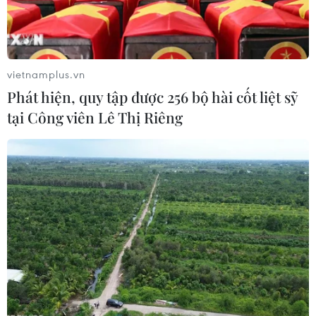
Không chỉ trên các con phố lớn mà những lá cờ rủ còn len lỏi
vào những ngõ ngách. Người dân treo cờ rủ tại một con ngõ
trên phố Tây Sơn (quận Đống Đa). (Ảnh: Minh Hiếu/Vietnam+)
vietnamplus.vn
Phát hiện, quy tập được 256 bộ hài cốt liệt sỹ
tại Công viên Lê Thị Riêng
Một tiệm bán cờ trên phố Hàng Bông đang bày bán những lá
cờ kèm băng quấn đen để bán cho khách. (Ảnh: Minh
Hiếu/Vietnam+)