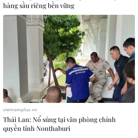
xã Đông Hội, huyện Đông Anh, thành phố Hà Nội. (Ảnh: Minh
hàng sầu riêng bền vững
Hiếu/Vietnam+)
(Vietnam+)
vietnamplus.vn
Thái Lan: Nổ súng tại văn phòng chính
quyền tỉnh Nonthaburi
#Tổng Bí thư Nguyễn Phú Trọng
#quốc tang