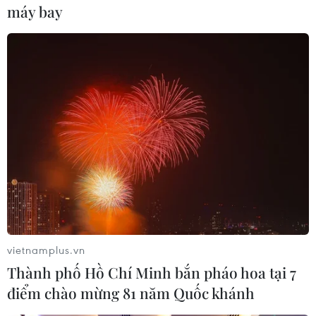
máy bay
Cờ rủ treo trên nóc của Nhà hát Hồ Gươm. (Ảnh: Minh
Hiếu/Vietnam+)
vietnamplus.vn
Thành phố Hồ Chí Minh bắn pháo hoa tại 7
điểm chào mừng 81 năm Quốc khánh