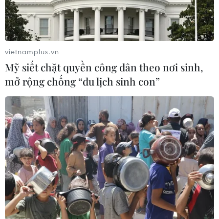
vietnamplus.vn
Mỹ siết chặt quyền công dân theo nơi sinh,
mở rộng chống “du lịch sinh con”
Công an các địa phương ra quân
đảm bảo an ninh trật tự Tết Nguyên đán
2024
15/12/2023 04:23
Ngày 14 và 15/12/2023, Công an các tỉnh, thành phố đã
tổ chức Lễ ra quân triển khai đợt cao điểm tấn công trấn
áp tội phạm, bảo đảm an ninh, trật tự Tết Nguyên đán