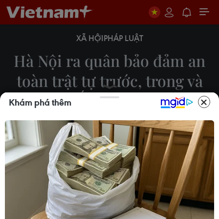
XÃ HỘI
PHÁP LUẬT
Hà Nội ra quân bảo đảm an
toàn trật tự trước, trong và
sau Tết Nguyên đán
Khám phá thêm
18/12/2023 04:27
Sáng 18/12, tại Hà Nội, Công an Hà Nội tổ chức Lễ
ra quân tấn công trấn áp tội phạm, bảo đảm an
ninh, trật tự trước, trong và sau Tết Nguyên đán
Giáp Thìn 2024.