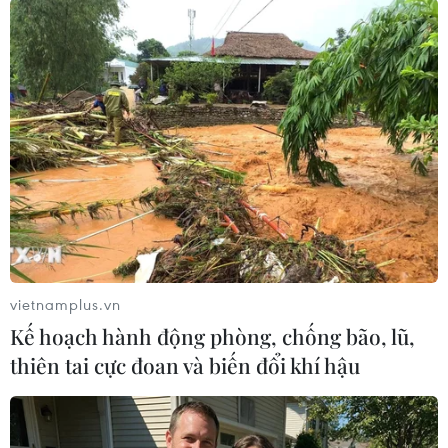
Lực lượng Cảnh sát Giao thông, Công an thành phố Hà Nội,
diễu hành trong ngày ra quân bảo đảm an ninh, trật tự trước,
trong và sau Tết Nguyên đán Giáp Thìn 2024. (Ảnh: Phạm
Kiên/TTXVN)
vietnamplus.vn
Kế hoạch hành động phòng, chống bão, lũ,
thiên tai cực đoan và biến đổi khí hậu
Lực lượng Cảnh sát Cơ động, Công an thành phố Hà Nội, diễu
hành trong ngày ra quân bảo đảm an ninh trật tự, trước, trong