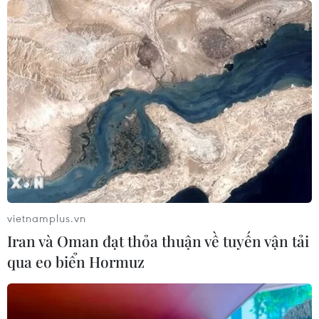
05/08/2026 09:23
Khởi tố ca sĩ và giám đốc công ty giải
trí vì xâm phạm bản quyền trên
YouTube
05/08/2026 09:22
Tiếp nhận 47 công dân Việt Nam bị
Hoa Kỳ trục xuất về nước
05/08/2026 07:38
vietnamplus.vn
Iran và Oman đạt thỏa thuận về tuyến vận tải
qua eo biển Hormuz
Đồng Nai phát hiện 7 cơ sở nuôi lợn
"vỗ béo" sử dụng chất cấm
05/08/2026 04:59