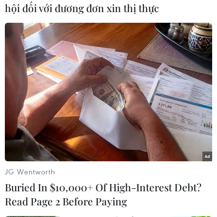
hội đối với đương đơn xin thị thực
Lực lượng Cảnh sát Giao thông, Công an thành phố Hà Nội,
diễu hành trong ngày ra quân bảo đảm an ninh, trật tự trước,
trong và sau Tết Nguyên đán Giáp Thìn 2024. (Ảnh: Phạm
Kiên/TTXVN)
JG Wentworth
Buried In $10,000+ Of High-Interest Debt?
Read Page 2 Before Paying