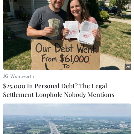
và sau Tết Nguyên đán Giáp Thìn 2024. (Ảnh: Phạm
Kiên/TTXVN)
(TTXVN/Vietnam+)
JG Wentworth
$25,000 In Personal Debt? The Legal
Settlement Loophole Nobody Mentions