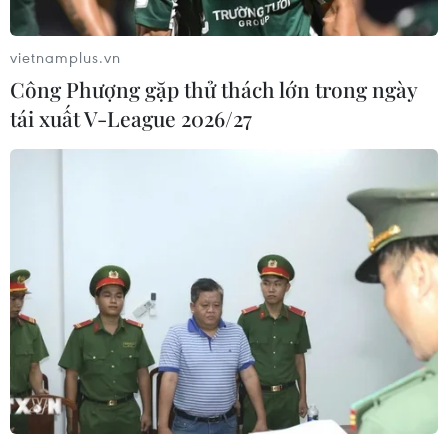
Nâng cao hiệu quả đấu tranh phòng,
chống tội phạm và vi phạm pháp luật
vietnamplus.vn
06/08/2026 04:13
Công Phượng gặp thử thách lớn trong ngày
tái xuất V-League 2026/27
Cảnh báo thủ đoạn lừa đảo đưa lao
động thời vụ sang Hàn Quốc
06/08/2026 04:11
24 năm tù cho 2 vợ chồng tổ
chức “bay lắc” tại Hà Nội
06/08/2026 03:46
Khởi tố thêm 6 đối tượng vụ lập