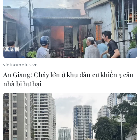
vietnamplus.vn
An Giang: Cháy lớn ở khu dân cư khiến 5 căn
nhà bị hư hại
TIN CÙNG CHUYÊN MỤC
Khởi tố đối tượng giả danh Công an,
lừa đảo "chạy án" tại Đắk Lắk
06/08/2026 15:07