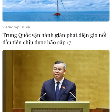
Truy tố 2 cựu Viện trưởng Viện Pháp
y tâm thần Trung ương cùng 63 bị
can
vietnamplus.vn
04/08/2026 09:23
Trung Quốc vận hành giàn phát điện gió nổi
đầu tiên chịu được bão cấp 17
Xem thêm
CƠ QUAN CHỦ QUẢN: THÔNG TẤN XÃ VIỆT NAM
Tổng Biên tập: TRẦN TIẾN DUẨN
Phó Tổng Biên tập: NGUYỄN THỊ TÁM, KHÚC THANH
THỦY