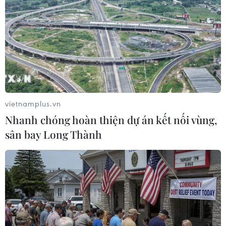
#công an hà nội
#tết nguyên đán
TP. Hà Nội
Theo dõi VietnamPlus
vietnamplus.vn
Nhanh chóng hoàn thiện dự án kết nối vùng,
sân bay Long Thành
TIN LIÊN QUAN