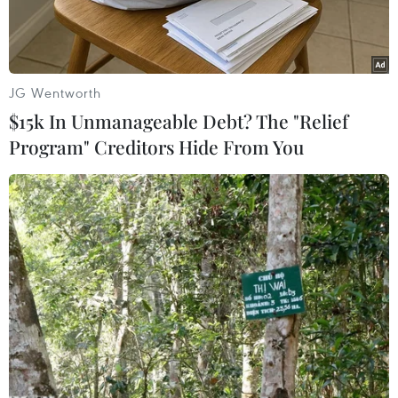
JG Wentworth
$15k In Unmanageable Debt? The "Relief
Program" Creditors Hide From You
Trung tướng Nguyễn Hải Trung, Giám đốc Công an thành phố
Hà Nội, phát lệnh ra quân tấn công trấn áp tội phạm, bảo đảm
an ninh, trật tự. (Ảnh: Phạm Kiên/TTXVN)