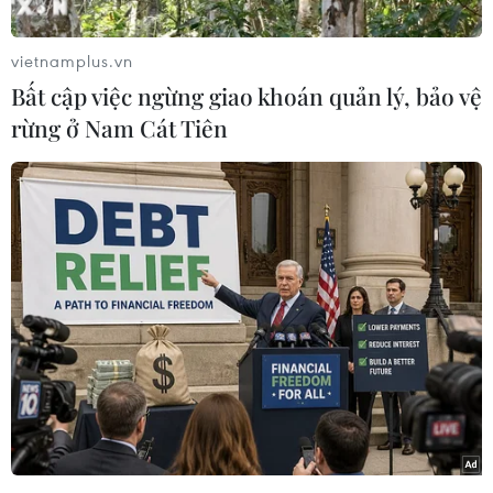
vietnamplus.vn
Bất cập việc ngừng giao khoán quản lý, bảo vệ
rừng ở Nam Cát Tiên
Ban Giám đốc Công an thành phố Hà Nội chứng kiến Lễ ký bản
cam kết thực hiện cao điểm của các Trưởng Công an các quận,
huyện, thị xã. (Ảnh: Phạm Kiên/TTXVN)