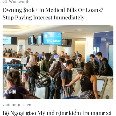
JG Wentworth
Owning $10k+ In Medical Bills Or Loans?
Stop Paying Interest Immediately
Công an Hà Nội diễu hành phương tiện ra quân tấn công trấn
áp tội phạm, bảo đảm an ninh, trật tự trước, trong và sau Tết
Nguyên đán Giáp Thìn 2024. (Ảnh: Phạm Kiên/TTXVN)
vietnamplus.vn
Bộ Ngoại giao Mỹ mở rộng kiểm tra mạng xã