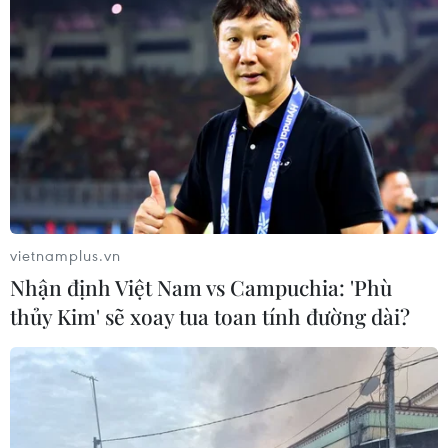
vietnamplus.vn
Nhận định Việt Nam vs Campuchia: 'Phù
thủy Kim' sẽ xoay tua toan tính đường dài?