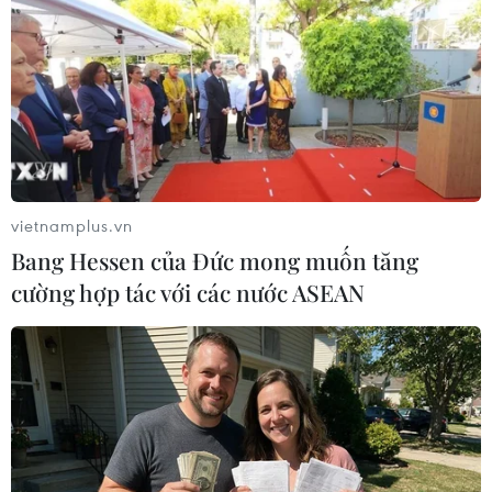
Kịch bản về số phận của
thỏa thuận Brexit
10/12/2018 08:32
Ngày 11/12, Quốc hội Anh sẽ bỏ phiếu thông qua thỏa
thuận Brexit mà Thủ tướng Theresa May đạt được với
Liên minh châu Âu (EU). Đây là những kịch bản về số
phận của thỏa thuận này.
vietnamplus.vn
Bang Hessen của Đức mong muốn tăng
cường hợp tác với các nước ASEAN