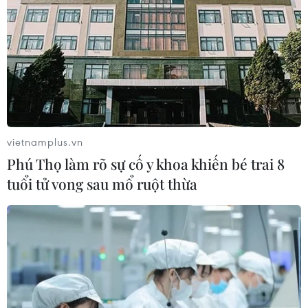
vietnamplus.vn
Phú Thọ làm rõ sự cố y khoa khiến bé trai 8
tuổi tử vong sau mổ ruột thừa