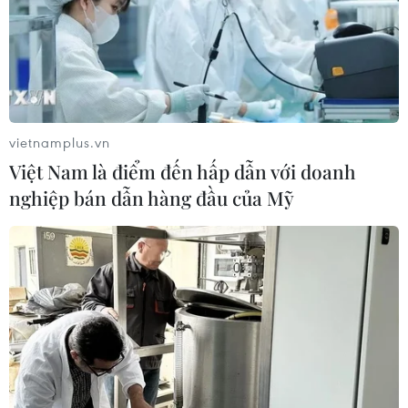
vietnamplus.vn
Việt Nam là điểm đến hấp dẫn với doanh
nghiệp bán dẫn hàng đầu của Mỹ
TIN CÙNG CHUYÊN MỤC
Iceland trước cuộc trưng cầu ý dân
về nối lại đàm phán gia nhập EU
08/08/2026 07:54