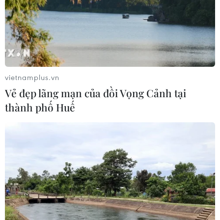
05/08/2026 04:58
EU tuyên bố vượt qua “phép thử” an
ninh biên giới sau khủng hoảng
Ceuta
vietnamplus.vn
05/08/2026 00:37
Vẻ đẹp lãng mạn của đồi Vọng Cảnh tại
thành phố Huế
Nga và Ukraine tiếp tục tấn
công qua lại, thương vong không
ngừng gia tăng
04/08/2026 15:54
Pháp ghi nhận tháng 7 nóng nhất
trong lịch sử
04/08/2026 15:17