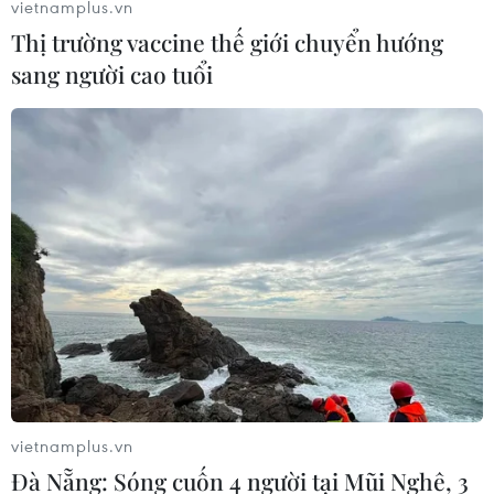
vietnamplus.vn
Vương quốc Anh sẽ rời EU vào ngày 29/3/2019.
Thị trường vaccine thế giới chuyển hướng
sang người cao tuổi
vietnamplus.vn
Đà Nẵng: Sóng cuốn 4 người tại Mũi Nghê, 3