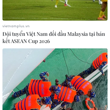
vietnamplus.vn
Đội tuyển Việt Nam đối đầu Malaysia tại bán
kết ASEAN Cup 2026
Chính phủ Anh hoãn cuộc bỏ phiếu về
thỏa thuận Brexit tại Quốc hội
10/12/2018 13:53
Thủ tướng Anh Theresa May đã quyết định tạm hoãn
việc đưa thỏa thuận Anh rời khỏi Liên minh châu Âu
(EU), còn gọi là Brexit, ra bỏ phiếu thông qua tại Hạ
viện.