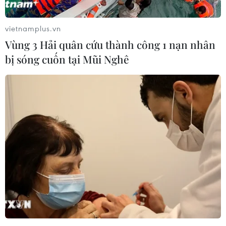
vietnamplus.vn
Vùng 3 Hải quân cứu thành công 1 nạn nhân
bị sóng cuốn tại Mũi Nghê
EU khẳng định sẽ không tái đàm phán với
Anh về vấn đề Brexit
10/12/2018 15:41
Người phát ngôn của Ủy ban châu Âu khẳng định lập
trường của EU không thay đổi và quan điểm của EU là