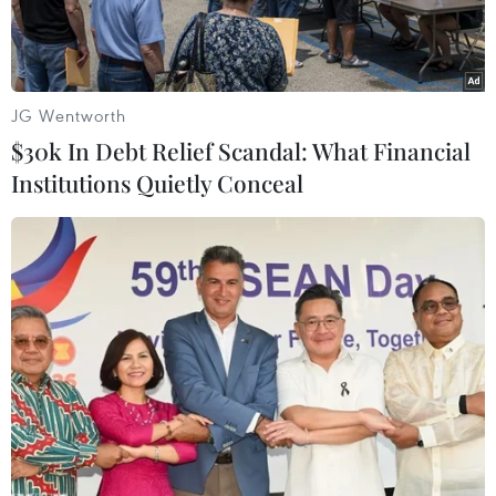
JG Wentworth
$30k In Debt Relief Scandal: What Financial
Institutions Quietly Conceal
Quang cảnh bên ngoài tòa nhà Quốc hội Anh ở London.
(Nguồn: AFP/TTXVN)
Sau khi Thủ tướng Anh Theresa May tuyên bố
Chính phủ tạm hoãn đưa thỏa thuận Brexit ra bỏ
phiếu theo kế hoạch, Hạ viện Anh vẫn tiếp tục