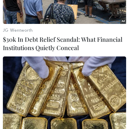
JG Wentworth
$30k In Debt Relief Scandal: What Financial
Institutions Quietly Conceal
Tổng thống Hàn Quốc Yoon Suk-yeol. (Ảnh: Yonhap/TTXVN)
Ngày 17/5, Tổng thống Hàn Quốc Yoon Suk-yeol
kêu gọi thế giới phản ứng cứng rắn trước các
thế lực đang âm mưu thay đổi hiện trạng bằng
vũ lực hoặc sử dụng vũ khí hạt nhân để tống
tiền.