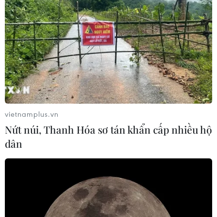
vietnamplus.vn
Nứt núi, Thanh Hóa sơ tán khẩn cấp nhiều hộ
dân