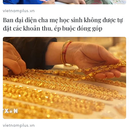
chất mới của toàn bộ Mặt Trăng
vietnamplus.vn
07/08/2026 08:52
Ban đại diện cha mẹ học sinh không được tự
đặt các khoản thu, ép buộc đóng góp
Australia đề cao hợp tác với Việt Nam
vì hòa bình, ổn định và thịnh vượng
07/08/2026 07:09
Cựu Đại sứ Australia: Tầm nhìn hợp
tác mới cho quan hệ Việt Nam-
Australia
07/08/2026 05:00
Hãng hàng không Air Premia của
vietnamplus.vn