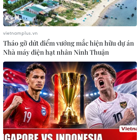
vietnamplus.vn
Tháo gỡ dứt điểm vướng mắc hiện hữu dự án
Nhà máy điện hạt nhân Ninh Thuận
Mỹ hoan nghênh Hàn Quốc và Nhật Bản
cải thiện quan hệ
09/05/2023 06:41
Người phát ngôn Vedant Patel nhấn mạnh Mỹ sẽ duy trì