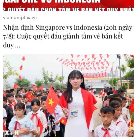
hợp tác, thông qua liên minh với Hàn Quốc và Nhật
Bản, cùng các đối tác khác thúc đẩy hòa bình và thịnh
vietnamplus.vn
vượng ở Ấn Độ Dương-Thái Bình Dương.
Nhận định Singapore vs Indonesia (20h ngày
7/8): Cuộc quyết đấu giành tấm vé bán kết
duy …
Triều Tiên lên án Hội nghị thượng đỉnh