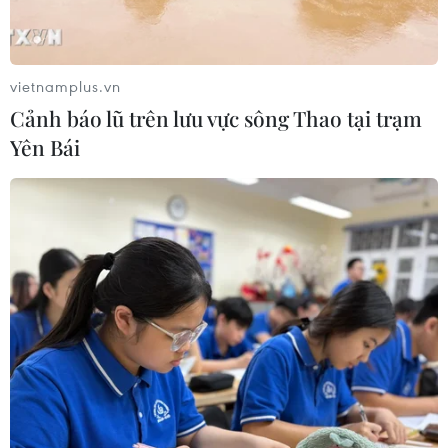
vietnamplus.vn
TIN CÙNG CHUYÊN MỤC
Cảnh báo lũ trên lưu vực sông Thao tại trạm
Yên Bái
Cần Thơ thúc đẩy hợp tác du lịch với
đối tác Hàn Quốc
07/08/2026 12:46
Hàn Quốc áp dụng ưu đãi thuế hỗ
trợ 6 ngành công nghiệp chiến lược
07/08/2026 10:21
Trung Quốc hoàn thành bản đồ địa