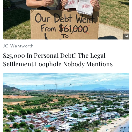
JG Wentworth
$25,000 In Personal Debt? The Legal
Settlement Loophole Nobody Mentions
Tổng thống Hàn Quốc chỉ đạo theo dõi sát
sao các cuộc hội đàm Hàn-Nhật
08/05/2023 06:27
Tổng thống Hàn Quốc Yoon Suk-yeol chỉ thị cho nhân
viên theo dõi kỹ lưỡng các cuộc thảo luận của ông với
Thủ tướng Nhật Bản Fumio Kishida về an ninh, công
nghiệp và các lĩnh vực khác.