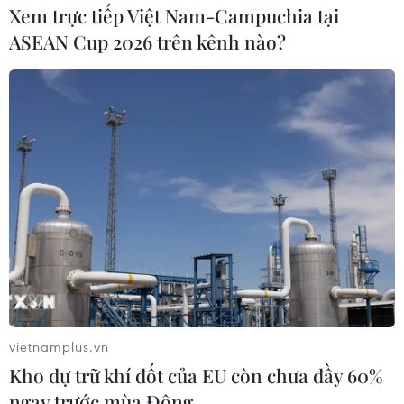
Xem trực tiếp Việt Nam-Campuchia tại
ASEAN Cup 2026 trên kênh nào?
Tổng thống Hàn Quốc đăng tải thông điệp
đánh dấu 1 năm cầm quyền
10/05/2023 04:35
Trên mạng xã hội Instagram, ông Yoon Suk Yeol viết:
“Vừa qua là 1 năm làm việc không ngừng nhằm tạo ra
một đất nước mới cho nhân dân. Tôi sẽ tiếp tục cống
hiến vì nhân dân.”
vietnamplus.vn
Kho dự trữ khí đốt của EU còn chưa đầy 60%
ngay trước mùa Đông