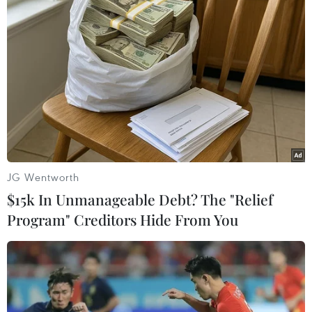
Theo dõi VietnamPlus
TIN LIÊN QUAN
JG Wentworth
$15k In Unmanageable Debt? The "Relief
Program" Creditors Hide From You