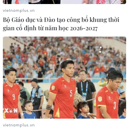
Hàn Quốc-Nhật Bản
vietnamplus.vn
10/05/2023 03:11
Bộ Giáo dục và Đào tạo công bố khung thời
Ngày 10/5, Triều Tiên đã lên án cuộc họp thượng đỉnh
gian cố định từ năm học 2026-2027
giữa Tổng thống Hàn Quốc Yoon Suk-yeol và Thủ tướng
Nhật Bản Fumio Kishida, cho rằng hành động này đã
mở đường cho một "sự câu kết quân sự".
vietnamplus.vn