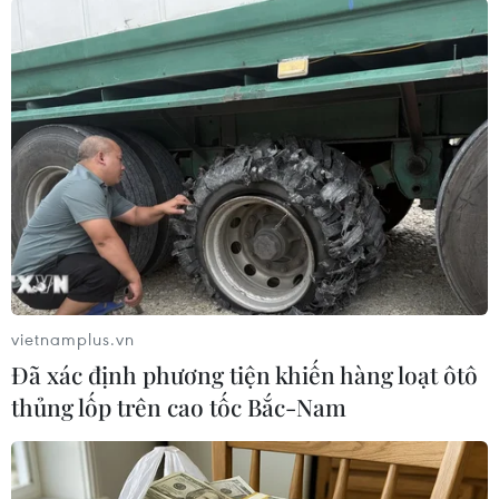
(Vietnam+)
vietnamplus.vn
Đã xác định phương tiện khiến hàng loạt ôtô
thủng lốp trên cao tốc Bắc-Nam
#Tổng thống Hàn Quốc
#Yoon Suk-yeol
#Mối đe dọa hạt nhân
Hàn Quốc