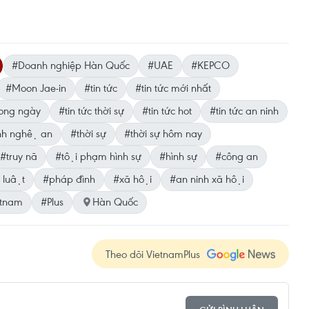
#Doanh nghiệp Hàn Quốc
#UAE
#KEPCO
#Moon Jae-in
#tin tức
#tin tức mới nhất
trong ngày
#tin tức thời sự
#tin tức hot
#tin tức an ninh
nh nghệ an
#thời sự
#thời sự hôm nay
#truy nã
#tội phạm hình sự
#hình sự
#công an
 luật
#pháp đình
#xã hội
#an ninh xã hội
etnam
#Plus
Hàn Quốc
Theo dõi VietnamPlus