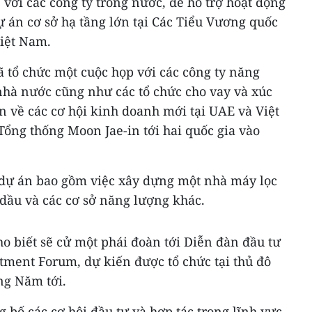
 với các công ty trong nước, để hỗ trợ hoạt động
ự án cơ sở hạ tầng lớn tại Các Tiểu Vương quốc
iệt Nam.
tổ chức một cuộc họp với các công ty năng
nhà nước cũng như các tổ chức cho vay và xúc
n về các cơ hội kinh doanh mới tại UAE và Việt
ổng thống Moon Jae-in tới hai quốc gia vào
dự án bao gồm việc xây dựng một nhà máy lọc
dầu và các cơ sở năng lượng khác.
 biết sẽ cử một phái đoàn tới Diễn đàn đầu tư
tment Forum, dự kiến được tổ chức tại thủ đô
ng Năm tới.
g bố các cơ hội đầu tư và hợp tác trong lĩnh vực