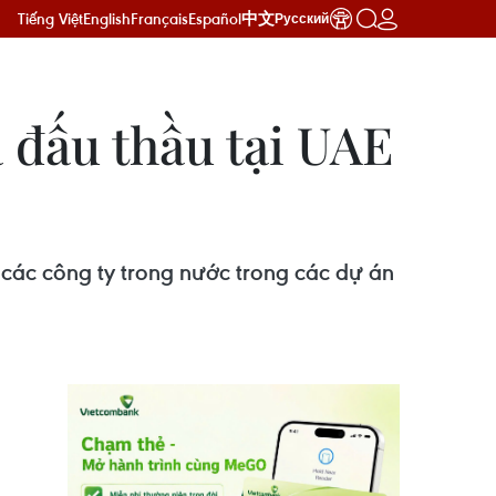
Tiếng Việt
English
Français
Español
中文
Русский
 đấu thầu tại UAE
ác công ty trong nước trong các dự án