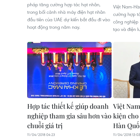
pháp tăng cường hợp tác hạt nhân,
Việt Nam-Hà
trong bối cảnh nhà máy điện hạt nhân
cường hợp tác
đầu tiên của UAE dự kiến bắt đầu đi vào
công nghiệp 
hoạt động trong năm nay.
tạo và điện l
Hợp tác thiết kế giúp doanh
Việt Nam
nghiệp tham gia sâu hơn vào
kiện cho
chuỗi giá trị
Hàn Quốc
11/04/2018 04:23
11/04/2018 13:0