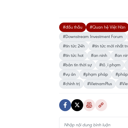
#đấu thầu
#Quan hệ Việt Hàn
#Downstream Investment Forum
#tin tức 24h
#tin tức mới nhất 
#tin tức hot
#an ninh
#an ni
#bản tin thời sự
#tội phạm
#vụ án
#phạm pháp
#pháp
#chính trị
#VietnamPlus
#Vi