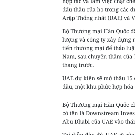
hợp tác và làm việc chặt chẽ
đấu thầu của họ trong các d
Arập Thống nhất (UAE) và V
Bộ Thương mại Hàn Quốc đã 
lượng và công ty xây dựng 
tiến thương mại để thảo luậ
Nam, sau chuyến thăm của T
tháng trước.
UAE dự kiến sẽ mở thầu 15 
dầu, một khu phức hợp hóa 
Bộ Thương mại Hàn Quốc cho
có tên là Downstream Inves
Abu Dhabi của UAE vào thá
Tại diễn đàn đó, UAE sẽ côn