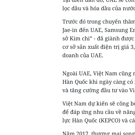
lọc dầu và hóa dầu của nước
Trước đó trong chuyến thă
Jae-in đến UAE, Samsung Eng
sở Kim chi” - đã giành được
cơ sở sản xuất điện trị giá 
doanh của UAE.
Ngoài UAE, Việt Nam cũng n
Hàn Quốc khi ngày càng có 
và tăng cường đầu tư vào V
Việt Nam dự kiến sẽ công b
để đáp ứng nhu cầu về năng
lực Hàn Quốc (KEPCO) và cá
Năm 2017, thương mại song