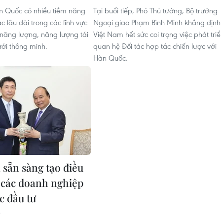
n Quốc có nhiều tiềm năng
Tại buổi tiếp, Phó Thủ tướng, Bộ trưởng
 lâu dài trong các lĩnh vực
Ngoại giao Phạm Bình Minh khẳng định
năng lượng, năng lượng tái
Việt Nam hết sức coi trọng việc phát tri
ưới thông minh.
quan hệ Đối tác hợp tác chiến lược với
Hàn Quốc.
 sẵn sàng tạo điều
 các doanh nghiệp
 đầu tư
3