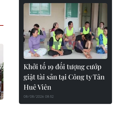
Khởi tố 19 đối tượng cướp
giật tài sản tại Công ty Tân
Huê Viên
08/08/2026 08:52