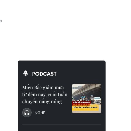
ển
PODCAST
Miền Bắc giảm mưa
từ đêm nay, cuối tuần
chuyển nắng nóng
NGHE