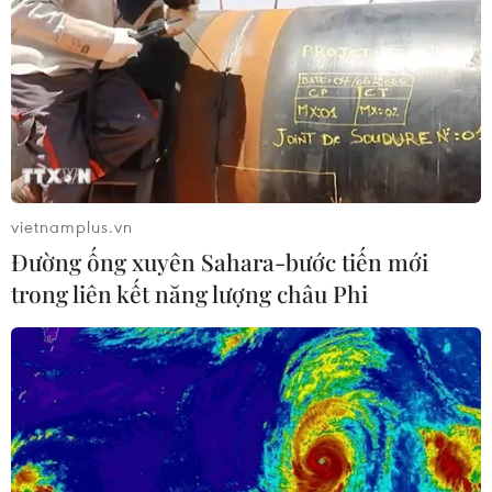
Theo Bộ An toàn thực phẩm và dược phẩm Hàn Quốc,
việc hạn chế số lượng bộ xét nghiệm nhanh cho một lần
một mua không phải do thiếu hụt nguồn cung mà là
biện pháp để ổn định việc phân phối.
vietnamplus.vn
Đường ống xuyên Sahara-bước tiến mới
trong liên kết năng lượng châu Phi