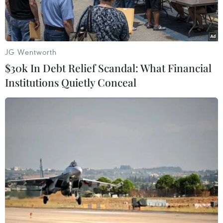
JG Wentworth
$30k In Debt Relief Scandal: What Financial
Institutions Quietly Conceal
Người dân xếp hàng chờ xét nghiệm COVID-19 tại Seoul, Hàn
Quốc. (Ảnh: Yonhap/TTXVN)
Sau khi Chính phủ Hàn Quốc phát tín hiệu sẽ
nới lỏng các quy định về giãn cách xã hội trong
tuần này, số ca nhiễm mới mỗi ngày của nước
này đã tăng bất ngờ lên vượt ngưỡng 100.000 ca
vào cuối ngày 17/2 vừa qua. Đây cũng là số ca
nhiễm hàng ngày cao nhất kể từ khi đại dịch