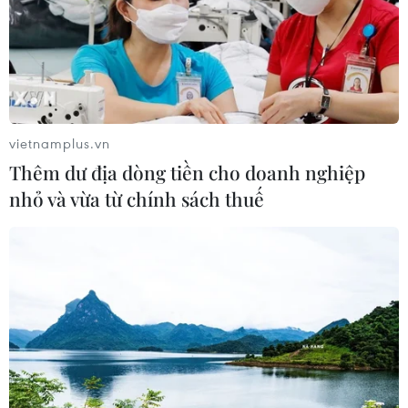
vietnamplus.vn
Thêm dư địa dòng tiền cho doanh nghiệp
nhỏ và vừa từ chính sách thuế
TIN CÙNG CHUYÊN MỤC
Cộng hòa Dân chủ Congo ghi nhận
hơn 300 trẻ em tử vong do Ebola
08/08/2026 15:21
Ớt nhập khẩu từ Mexico khiến hàng