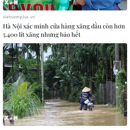
vietnamplus.vn
Hà Nội xác minh cửa hàng xăng dầu còn hơn
5.400 lít xăng nhưng báo hết
Số ca mắc mới COVID-19 tại Hàn Quốc và
Hong Kong vẫn ở mức rất cao
19/02/2022 09:32
Trong 24 giờ qua, Hàn Quốc ghi nhận thêm 102.211 ca
mắc mới COVID-19, trong khi đó đặc khu hành chính
Hong Kong có ít nhất 7.000 ca mắc mới- mức cao nhất
từ trước đến nay.