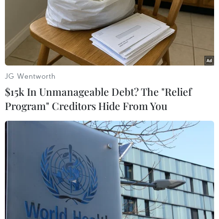
liên tục trong trường hợp bùng phát dịch bệnh.
Theo đó, khi Hàn Quốc đã bước vào giai đoạn
"khủng hoảng" với số ca nhiễm mới hàng ngày
vượt ngưỡng 50.000 ca, các nhân viên y tế đã
được tiêm chủng đầy đủ, có kết quả xét nghiệm
JG Wentworth
dương tính với COVID-19 vẫn có thể trở lại làm
$15k In Unmanageable Debt? The "Relief
việc sau 3 ngày kiểm dịch và xét nghiệm kháng
Program" Creditors Hide From You
nguyên nhanh, miễn là không có triệu chứng
hoặc chỉ có các triệu chứng nhẹ. Tuy nhiên, một
số ý kiến cho rằng những biện pháp như vậy sẽ
khó thực hiện trên thực tế.
Eom Joong-sik, Giáo sư về bệnh truyền nhiễm
tại Trung tâm Y tế Gil thuộc Đại học Gachon,
nhận định: "Nếu những bệnh nhân khác bị lây
nhiễm bởi chính từ một nhân viên y tế khi bệnh