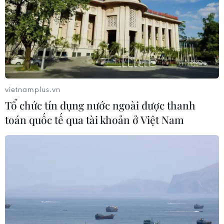
Venezuela ghi nhận 3 ca tử vong do
virus Hanta
22/07/2026 06:57
Sản phụ ở Australia sinh 4 bé gái
cùng trứng theo cách hoàn toàn tự
vietnamplus.vn
nhiên
Tổ chức tín dụng nước ngoài được thanh
22/07/2026 06:38
toán quốc tế qua tài khoản ở Việt Nam
Thành phố Hồ Chí Minh: 5 người tử
vong vì bệnh dại trong 6 tháng đầu
năm
20/07/2026 05:41
Vụ ngạt khí tại trang trại heo