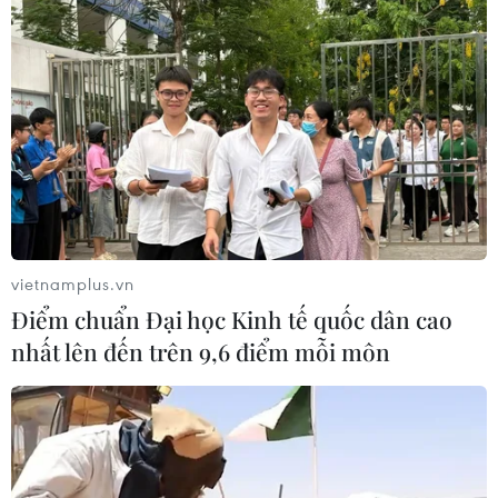
nước này lên 1.350.630 ca.
vietnamplus.vn
Điểm chuẩn Đại học Kinh tế quốc dân cao
nhất lên đến trên 9,6 điểm mỗi môn
Hàn Quốc: Mỗi lần chỉ được mua tối đa 5
bộ xét nghiệm nhanh COVID-19
14/02/2022 01:46