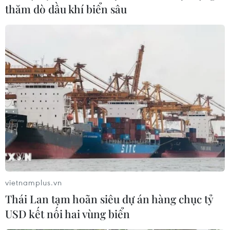
thăm dò dầu khí biển sâu
#Hàn Quốc
#Y tế
#Dịch COVID-19
#Biến thể Omicron
#Phòng chống dịch
Hàn Quốc
Theo dõi VietnamPlus
vietnamplus.vn
Thái Lan tạm hoãn siêu dự án hàng chục tỷ
TIN LIÊN QUAN
USD kết nối hai vùng biển