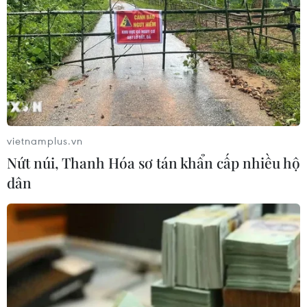
vụ xả súng tại trường học
07/08/2026 06:37
Thái Lan: Xả súng gây thương vong
tại trường học ở Nonthaburi
07/08/2026 05:12
vietnamplus.vn
Nứt núi, Thanh Hóa sơ tán khẩn cấp nhiều hộ
Nghệ nhân Đặng Văn Hậu
dân
thổi sức sống mới cho nghệ thuật tò
he truyền thống
07/08/2026 03:19
Sập công trình tại Cuba khiến 2
người tử vong