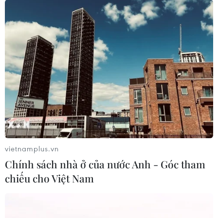
Bất chấp nắng nóng kỷ lục, du khách
châu Á vẫn đổ sang châu Âu
05/08/2026 23:27
Đâm dao ở trung tâm London, một
nữ nghi phạm bị bắt giữ
05/08/2026 15:07
vietnamplus.vn
Xem thêm
Chính sách nhà ở của nước Anh - Góc tham
chiếu cho Việt Nam