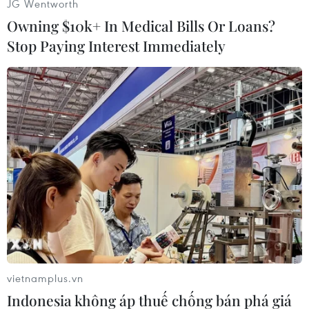
JG Wentworth
Owning $10k+ In Medical Bills Or Loans?
Stop Paying Interest Immediately
#Nhật Bản
#Biểu tình
#Quốc hội
#Luật bí mật quốc gia
Anh
Theo dõi VietnamPlus
vietnamplus.vn
Indonesia không áp thuế chống bán phá giá
TIN CÙNG CHUYÊN MỤC