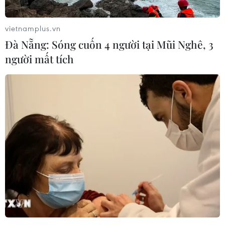
biết về sự khác biệt trong văn hóa của người
Việt Nam và người phương Tây.
vietnamplus.vn
Đà Nẵng: Sóng cuốn 4 người tại Mũi Nghê, 3
người mất tích
“Mẹ ơi tại sao”
“Mẹ ơi tại sao”
là chương trình truyền hình thực
tế dành cho các bà mẹ, giúp nhóm đối tượng
khán giả này biết cách chơi với con mình một