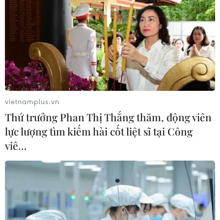
TIN LIÊN QUAN
vietnamplus.vn
Thứ trưởng Phan Thị Thắng thăm, động viên
lực lượng tìm kiếm hài cốt liệt sĩ tại Công
viê…