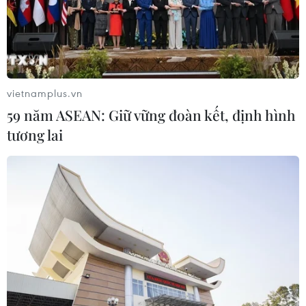
vietnamplus.vn
59 năm ASEAN: Giữ vững đoàn kết, định hình
tương lai
TIN CÙNG CHUYÊN MỤC
Bản Lồng - nơi văn hóa Mông hòa
nhịp cùng du lịch cộng đồng giữa
cổng trời Pha Đin
07/08/2026 08:31