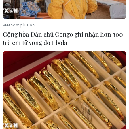
vietnamplus.vn
Cộng hòa Dân chủ Congo ghi nhận hơn 300
trẻ em tử vong do Ebola
Digicon6 2016: Tạo thay đổi cho
thế giới, dù là thông điệp nhỏ bé
23/11/2016 08:39
Việt Nam lần đầu tiên tham gia cuộc thi này với phim
ngắn thế loại hoạt hình 3D “Cuộc phiêu lưu của Trứng,
Chanh và ớt” đã nhận được đánh giá tốt của giám
khảo.