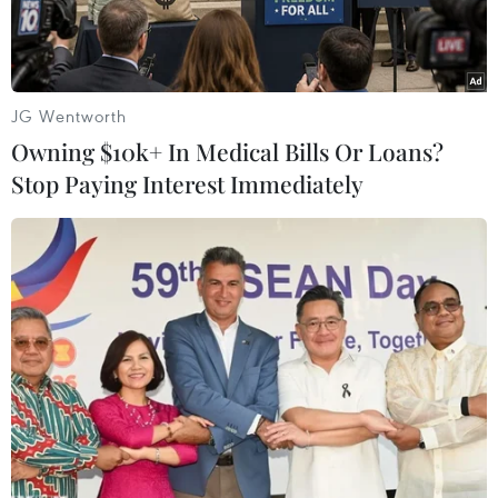
JG Wentworth
Owning $10k+ In Medical Bills Or Loans?
Stop Paying Interest Immediately
Nhiều chương trình mới sẽ lên sóng từ tháng Bảy. (Ảnh minh
họa: VTV7)
Từ tháng Bảy, nhiều chương trình mới sẽ đến
với khán giả cả nước trên kênh truyền hình
giáo dục quốc gia VTV7:
“Cùng nhún nhảy,” “1 2