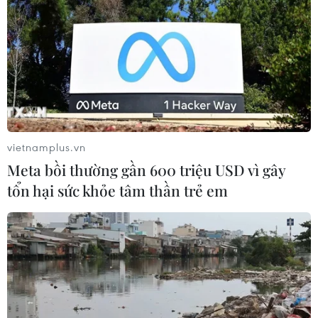
mở đường cho sáng tạo
06/08/2026 04:25
Quảng Trị bảo tồn di tích và hệ thống
mạch nước ngầm ở 14 giếng cổ xã
Cồn Tiên
vietnamplus.vn
06/08/2026 03:01
Meta bồi thường gần 600 triệu USD vì gây
tổn hại sức khỏe tâm thần trẻ em
Phát động Cuộc thi Sáng tạo Video
2026 cho công dân Pháp ngữ
06/08/2026 02:29
Đà Nẵng lần đầu đăng cai chung kết