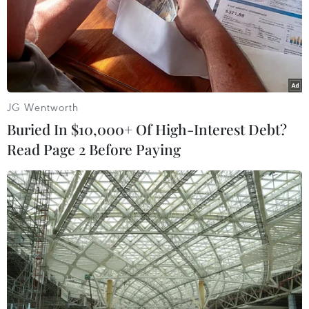
ân của nhân dân, doanh nghiệp, các tổ chức đối với
những hy sinh, cống hiến cho sự nghiệp bảo vệ đất
nước của những người lính đảo.
JG Wentworth
Buried In $10,000+ Of High-Interest Debt?
Read Page 2 Before Paying