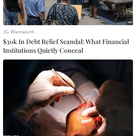
JG Wentworth
$30k In Debt Relief Scandal: What Financial
Institutions Quietly Conceal
Khách tham quan triển lãm. (Ảnh: Công Mạo/TTXVN)
Ngày 25/4, tại nhà trưng bày Văn hóa Óc Eo, thị
trấn Óc Eo, huyện Thoại Sơn, Sở Thông tin và
Truyền thông tỉnh An Giang phối hợp với Bảo