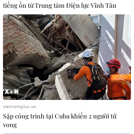
tiếng ồn từ Trung tâm Điện lực Vĩnh Tân
Thăm và tặng quà các cán bộ, chiến sỹ,
nhân dân tại Trường Sa
24/04/2017 14:29
vietnamplus.vn
Từ ngày 15​-24/4, Bộ Tư lệnh Vùng 4, Quân chủng Hải
Sập công trình tại Cuba khiến 2 người tử
quân tổ chức đoàn công tác số 6 thăm, tặng quà, động
vong
viên cán bộ, chiến sỹ, nhân dân đang sinh sống, làm