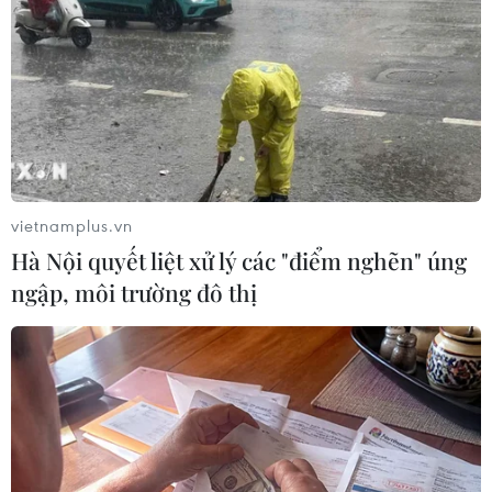
TIN LIÊN QUAN
vietnamplus.vn
Hà Nội quyết liệt xử lý các "điểm nghẽn" úng
ngập, môi trường đô thị
Xuân Trường Sa - Cầu nối yêu thương từ
đất liền ra biên cương hải đảo
31/03/2017 14:43
Chương trình nghệ thuật “Xuân Trường Sa” 2017 là lời tri