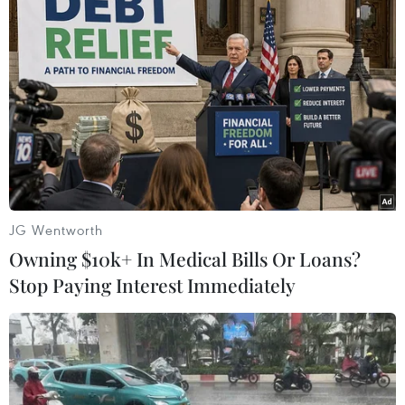
#Văn bản Hán Nôm
#Hoàng Sa
#Trường Sa
#Văn hóa Óc Eo
#Chủ quyền biển đảo
#Biển Đông
An Giang
JG Wentworth
Owning $10k+ In Medical Bills Or Loans?
Theo dõi VietnamPlus
Stop Paying Interest Immediately