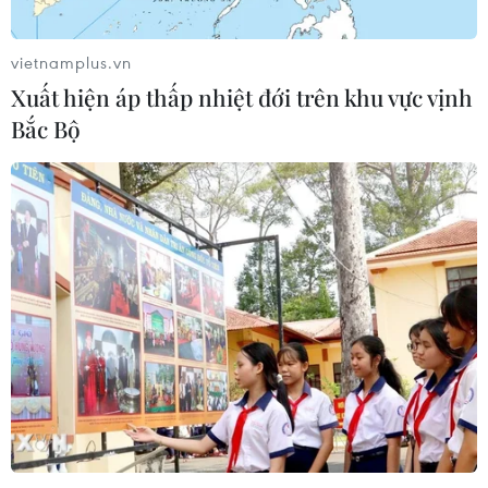
vietnamplus.vn
Xuất hiện áp thấp nhiệt đới trên khu vực vịnh
Bắc Bộ
TIN CÙNG CHUYÊN MỤC
Nhịp điệu Samulnori vang
dội, Áo dài - Hanbok 'khoe sắc' bên
sông Hàn
07/08/2026 04:39