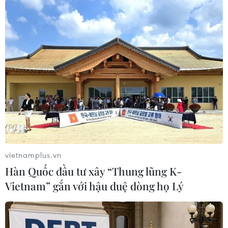
Triển lãm mở cửa, phục vụ nhân dân huyện
Thoại Sơn tham quan, tìm hiểu đến hết ngày
25/5 tới.
Sau đó, triển lãm sẽ tiếp tục được tổ chức tại các
đơn vị, địa phương khác trong tỉnh An Giang./.
(TTXVN/Vietnam+)
vietnamplus.vn
Hàn Quốc đầu tư xây “Thung lũng K-
Vietnam” gắn với hậu duệ dòng họ Lý