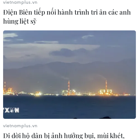
vietnamplus.vn
Điện Biên tiếp nối hành trình tri ân các anh
hùng liệt sỹ
Tổng thống Philippines Duterte rút tuyên
bố cắm cờ tại đảo Thị Tứ
13/04/2017 00:18
Ngày 12/4, Tổng thống Philippines Rodrigo Duterte đã
rút lại tuyên bố sẽ đến cắm cờ Philippines tại đảo Thị Tứ
(Manila gọi là đảo Pag-asa) thuộc quần đảo Trường Sa
trên Biển Đông.
vietnamplus.vn
Di dời hộ dân bị ảnh hưởng bụi, mùi khét,