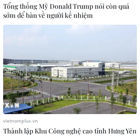
Tổng thống Mỹ Donald Trump nói còn quá
sớm để bàn về người kế nhiệm
NSND Trịnh Thúy Mùi tái đắc cử Chủ
tịch Hội Nghệ sỹ Sân khấu Việt Nam
04/08/2026 06:35
Xem thêm
CƠ QUAN CHỦ QUẢN: THÔNG TẤN XÃ VIỆT NAM
vietnamplus.vn
Tổng Biên tập: TRẦN TIẾN DUẨN
Thành lập Khu Công nghệ cao tỉnh Hưng Yên
Phó Tổng Biên tập: NGUYỄN THỊ TÁM, KHÚC THANH