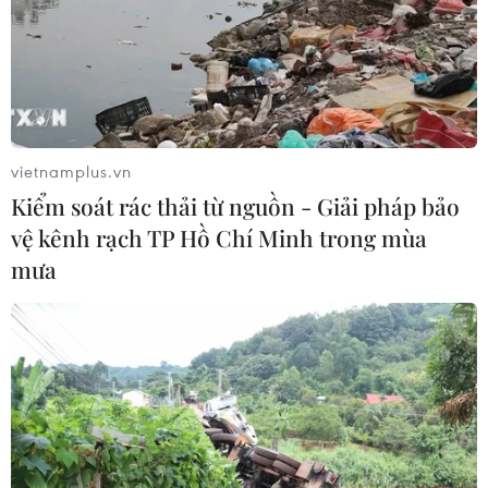
Hoa hậu Di sản toàn cầu 2026
05/08/2026 11:01
Đà Nẵng chi gần 38 tỷ đồng trang trí
Tết Đinh Mùi 2027
vietnamplus.vn
05/08/2026 10:58
Kiểm soát rác thải từ nguồn - Giải pháp bảo
vệ kênh rạch TP Hồ Chí Minh trong mùa
mưa
Giới thiệu Bộ sách Tuyển tập các tác
phẩm chọn lọc của Tổng Tư lệnh
Fidel Castro Ruz
05/08/2026 10:10
Đưa tranh AI vào nhóm nguy cơ cần
ngăn chặn để bảo vệ di sản nghề làm