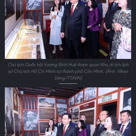
Chủ tịch Quốc hội Vương Đình Huệ tham quan Khu di tích lịch
sử Chủ tịch Hồ Chí Minh tại thành phố Côn Minh. (Ảnh: Nhan
Sáng/TTXVN)