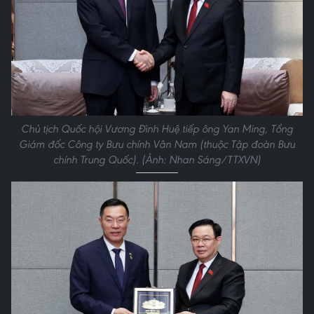
Chủ tịch Quốc hội Vương Đình Huệ tiếp ông Yan Ming, Tổng
Giám đốc Công ty Bưu chính Vân Nam (thuộc Tập đoàn Bưu
chính Trung Quốc). (Ảnh: Nhan Sáng/TTXVN)