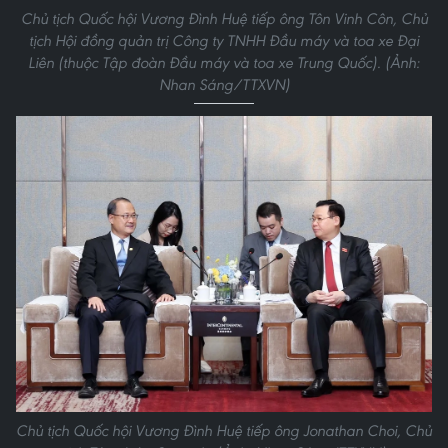
Chủ tịch Quốc hội Vương Đình Huệ tiếp ông Tôn Vinh Côn, Chủ
tịch Hội đồng quản trị Công ty TNHH Đầu máy và toa xe Đại
Liên (thuộc Tập đoàn Đầu máy và toa xe Trung Quốc). (Ảnh:
Nhan Sáng/TTXVN)
Chủ tịch Quốc hội Vương Đình Huệ tiếp ông Jonathan Choi, Chủ