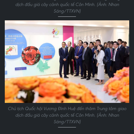
dịch đấu giá cây cảnh quốc tế Côn Minh. (Ảnh: Nhan
Sáng/TTXVN)
Chủ tịch Quốc hội Vương Đình Huệ đến thăm Trung tâm giao
dịch đấu giá cây cảnh quốc tế Côn Minh. (Ảnh: Nhan
Sáng/TTXVN)