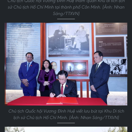
Chủ tịch Quốc hội Vương Đình Huệ tham quan Khu di tích lịch
sử Chủ tịch Hồ Chí Minh tại thành phố Côn Minh. (Ảnh: Nhan
Sáng/TTXVN)
Chủ tịch Quốc hội Vương Đình Huệ viết lưu bút tại Khu Di tích
lịch sử Chủ tịch Hồ Chí Minh. (Ảnh: Nhan Sáng/TTXVN)