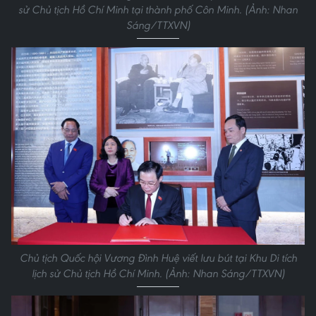
sử Chủ tịch Hồ Chí Minh tại thành phố Côn Minh. (Ảnh: Nhan
Sáng/TTXVN)
Chủ tịch Quốc hội Vương Đình Huệ viết lưu bút tại Khu Di tích
lịch sử Chủ tịch Hồ Chí Minh. (Ảnh: Nhan Sáng/TTXVN)