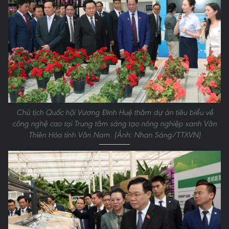
Chủ tịch Quốc hội Vương Đình Huệ thăm dự án tiêu biểu về
công nghệ cao tại Trung tâm sáng tạo nông nghiệp xanh Vân
Thiên Hóa tỉnh Vân Nam. (Ảnh: Nhan Sáng/TTXVN)