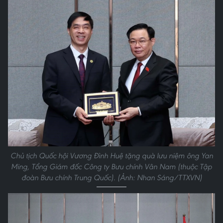
Chủ tịch Quốc hội Vương Đình Huệ tặng quà lưu niệm ông Yan
Ming, Tổng Giám đốc Công ty Bưu chính Vân Nam (thuộc Tập
đoàn Bưu chính Trung Quốc). (Ảnh: Nhan Sáng/TTXVN)