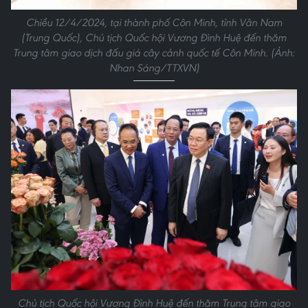
Chiều 12/4/2024, tại thành phố Côn Minh, tỉnh Vân Nam
(Trung Quốc), Chủ tịch Quốc hội Vương Đình Huệ đến thăm
Trung tâm giao dịch đấu giá cây cảnh quốc tế Côn Minh. (Ảnh:
Nhan Sáng/TTXVN)
Chủ tịch Quốc hội Vương Đình Huệ đến thăm Trung tâm giao