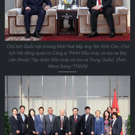
Chủ tịch Quốc hội Vương Đình Huệ tiếp ông Tôn Vinh Côn, Chủ
tịch Hội đồng quản trị Công ty TNHH Đầu máy và toa xe Đại
Liên (thuộc Tập đoàn Đầu máy và toa xe Trung Quốc). (Ảnh:
Nhan Sáng/TTXVN)