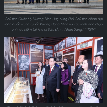
Chủ tịch Quốc hội Vương Đình Huệ cùng Phó Chủ tịch Nhân đại
toàn quốc Trung Quốc Vương Đông Minh và các lãnh đạo chụp
ảnh lưu niệm tại khu di tích. (Ảnh: Nhan Sáng/TTXVN)