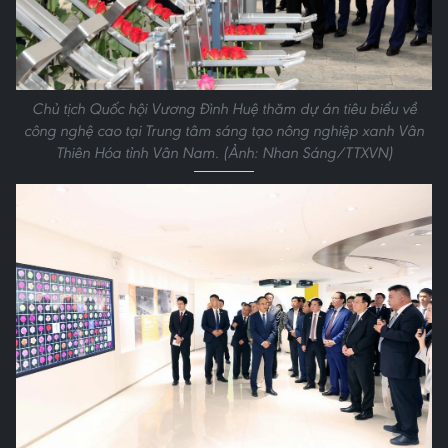
Chủ tịch Quốc hội Vương Đình Huệ thăm dự án tiêu biểu về
công nghệ cao tại Trung tâm sáng tạo nông nghiệp xanh Vân
Thiên Hóa tỉnh Vân Nam. (Ảnh: Nhan Sáng/TTXVN)