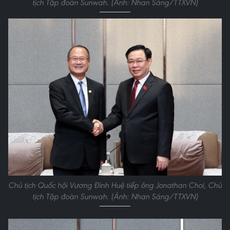
tịch Tập đoàn Sunwah. (Ảnh: Nhan Sáng/TTXVN)
Chủ tịch Quốc hội Vương Đình Huệ tiếp ông Jonathan Choi, Chủ
tịch Tập đoàn Sunwah. (Ảnh: Nhan Sáng/TTXVN)