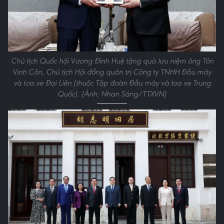
Chủ tịch Quốc hội Vương Đình Huệ tặng quà lưu niệm ông Tôn
Vinh Côn, Chủ tịch Hội đồng quản trị Công ty TNHH Đầu máy
và toa xe Đại Liên (thuộc Tập đoàn Đầu máy và toa xe Trung
Quốc). (Ảnh: Nhan Sáng/TTXVN)