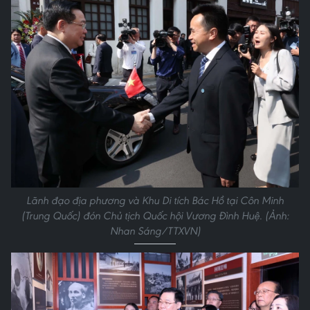
Lãnh đạo địa phương và Khu Di tích Bác Hồ tại Côn Minh
(Trung Quốc) đón Chủ tịch Quốc hội Vương Đình Huệ. (Ảnh:
Nhan Sáng/TTXVN)