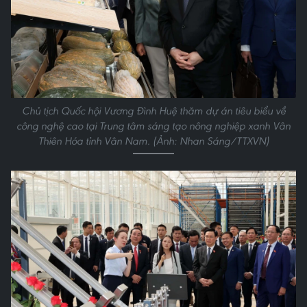
Chủ tịch Quốc hội Vương Đình Huệ thăm dự án tiêu biểu về
công nghệ cao tại Trung tâm sáng tạo nông nghiệp xanh Vân
Thiên Hóa tỉnh Vân Nam. (Ảnh: Nhan Sáng/TTXVN)