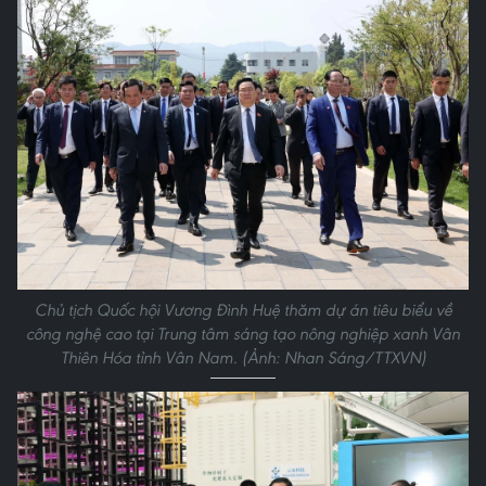
Chủ tịch Quốc hội Vương Đình Huệ thăm dự án tiêu biểu về
công nghệ cao tại Trung tâm sáng tạo nông nghiệp xanh Vân
Thiên Hóa tỉnh Vân Nam. (Ảnh: Nhan Sáng/TTXVN)