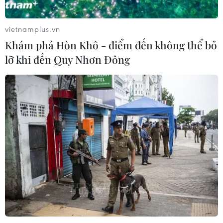
vietnamplus.vn
Khám phá Hòn Khô - điểm đến không thể bỏ
lỡ khi đến Quy Nhơn Đông
TIN CÙNG CHUYÊN MỤC
Chưa có bằng chứng truyền máu trẻ
giúp chống lão hóa
06/08/2026 23:16