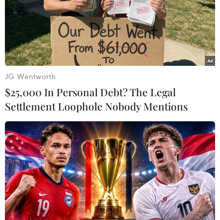
JG Wentworth
$25,000 In Personal Debt? The Legal
Settlement Loophole Nobody Mentions
Chỉ đơn giản là một chút nhũ nâu:
Vốn dĩ đã sở hữu cặp mắt to tròn nên Chi Pu
không có ý định tác động nhiều khiến mắt sắc
hơn hay sâu hơn. Chỉ đơn giản là một chút nhũ