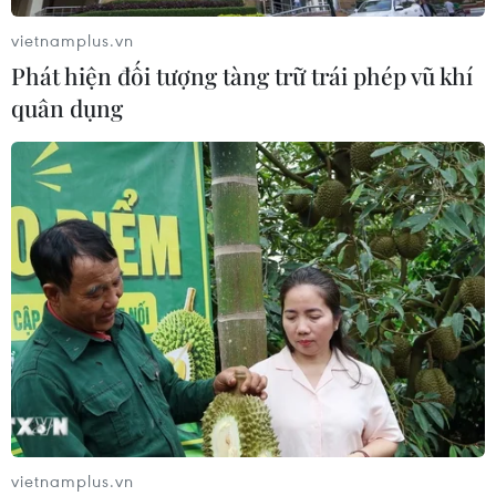
vietnamplus.vn
Phát hiện đối tượng tàng trữ trái phép vũ khí
quân dụng
Dàn sao Việt bừng sức sống với street style
rực rỡ sắc màu
07/09/2017 02:42
Những bộ cánh rực rỡ sắc màu của dàn sao và hot girl
Việt đã “thổi bừng” sức sống mới mẻ cho sàn diễn street
style trong những ngày nghỉ lễ vừa qua.
vietnamplus.vn