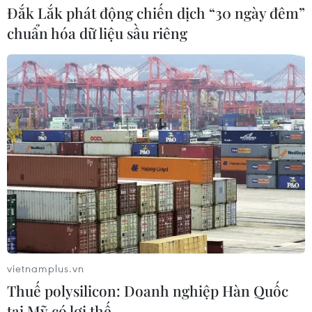
Đắk Lắk phát động chiến dịch “30 ngày đêm”
chuẩn hóa dữ liệu sầu riêng
Cận cảnh phương pháp se chỉ tạo dáng
lông mày của người châu Á
vietnamplus.vn
08/09/2017 07:13
Thuế polysilicon: Doanh nghiệp Hàn Quốc
Trước khi có những phương pháp tân tiến như waxing
tại Mỹ có lợi thế