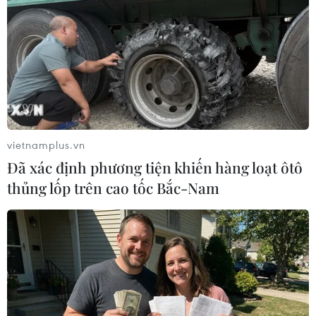
Nhớ rằng đừng quá tham lam chọn màu kem
nền quá sáng, quá lệch so với vùng da ở cổ,
ngực và tai nhé!
Màu son bóng nhẹ:
Màu son đỏ cam rực rỡ khiến chị em mê mệt là
lựa chọn được Chi ưu ái khá nhiều trong chuyến
vietnamplus.vn
đi này. Nhưng cô nàng không đi theo xu hướng
Đã xác định phương tiện khiến hàng loạt ôtô
chọn son lì đanh mà thiên về son có độ bóng
thủng lốp trên cao tốc Bắc-Nam
nhẹ giúp đôi môi có vẻ căng mọng hơn, ướt át
hơn.
Nếu son lì cho cảm giác sắc sảo, quyền lực thì
son bóng lại luôn khiến phái đẹp trẻ trung hơn
tuổi thật.