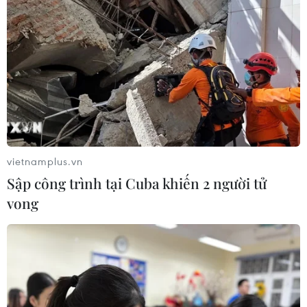
21/02/2017 22:35
Tại lễ trao giải Asia Artist Awards, Chi Pu - nữ diễn viên
phim ''Yêu,'' gây chú ý khi hình ảnh gặp mặt Park Shin
Hye và YoonA (SNSD) ở hậu trường được chia sẻ.
vietnamplus.vn
Sập công trình tại Cuba khiến 2 người tử
vong