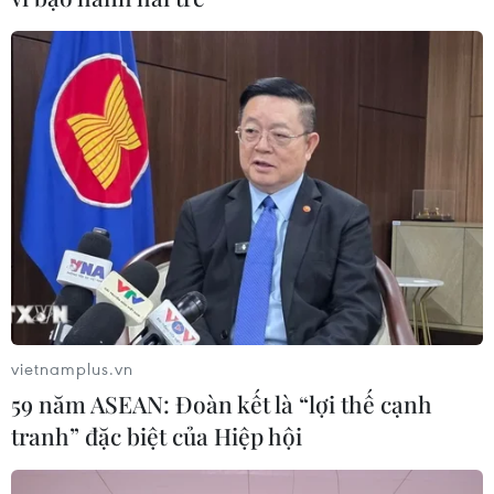
#Tin tức mới nhất trong ngày
#Tin tức thời sự
#Tin tức hot
#tin tức an ninh
#An ninh
#An ninh Nghệ An
#Thời sự
#Thời sự hôm nay
#Bản tin thời sự
#Tội phạm
#Truy nã
#Tội phạm hình sự
#Hình sự
#Công an
#Vụ án
#Phạm pháp
#Pháp luật
#Pháp đình
#Xã hội
#An ninh xã hội
#Chính trị
#VietnamPlus
#Vietnam
#Plus
vietnamplus.vn
Theo dõi VietnamPlus
59 năm ASEAN: Đoàn kết là “lợi thế cạnh
tranh” đặc biệt của Hiệp hội