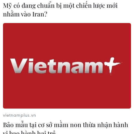
Mỹ có đang chuẩn bị một chiến lược mới
nhằm vào Iran?
#Kem dưỡng da
#Chi Pu
#Thụy Điển
#Kem nền
#Trang điểm
#Phong cách thời trang
#H&M Việt Nam
vietnamplus.vn
#Son lì
#Chuyên gia trang điểm
#Tin tức
Bảo mẫu tại cơ sở mầm non thừa nhận hành
#Tin tức mới nhất
#Tin tức 24h
vi bạo hành hai trẻ