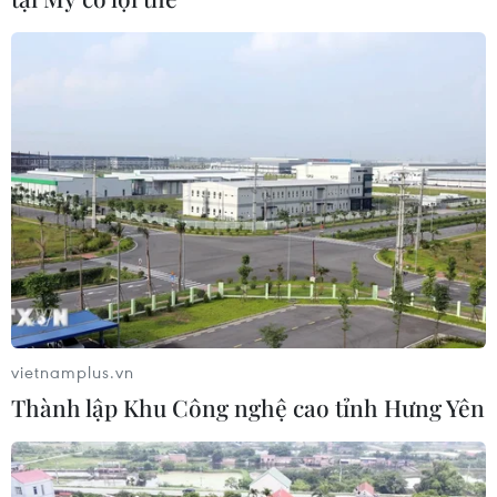
hay phun thêu tán bột, se lông mày bằng chỉ là một kiểu
làm đẹp rất thịnh hành ở một số nước châu Á, đặc biệt
là Ấn Độ hay dân tộc Dao ở Việt Nam.
vietnamplus.vn
Thành lập Khu Công nghệ cao tỉnh Hưng Yên