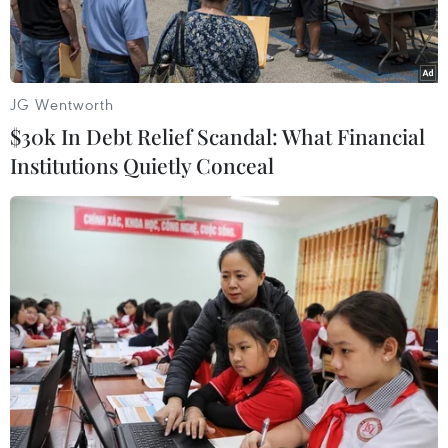
JG Wentworth
$30k In Debt Relief Scandal: What Financial
Institutions Quietly Conceal
Trong chuyến thăm trụ sở của H&M tại Thụy
Điển, không có chuyên gia trang điểm đi cùng
nhưng cô nàng trông vẫn chẳng bớt xinh chút
nào cả. Công thức của Chi Pu là gì?