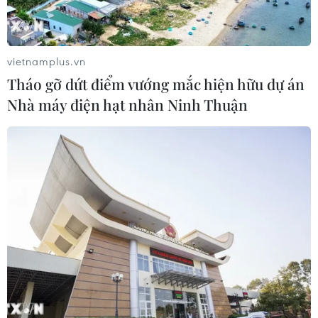
vietnamplus.vn
Tháo gỡ dứt điểm vướng mắc hiện hữu dự án
Nhà máy điện hạt nhân Ninh Thuận
7 thủ thuật giúp bạn ăn gian độ thon gọn
cho khuôn mặt
06/09/2017 07:42
Bằng cách kết hợp một vài thủ thuật trang điểm, nhuộm
tóc và phối hợp phụ kiện ăn ý, bạn sẽ có gương mặt
cân đối, hài hòa như thể vừa giảm cân thành công