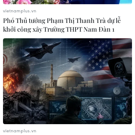
vietnamplus.vn
Phó Thủ tướng Phạm Thị Thanh Trà dự lễ
khởi công xây Trường THPT Nam Đàn 1
Vậy nên, lời khuyên dành cho bạn chính là hãy
luôn yêu, hiểu và không ngừng khám phá bản
thân để chọn cho mình cách làm đẹp phù hợp.
Khi biết rõ điểm mạnh, điểm yếu của mình, bạn
sẽ là người đẹp nhất./.
Bài ADMIN
Ảnh NV
(Đẹp/Vietnam+)
vietnamplus.vn