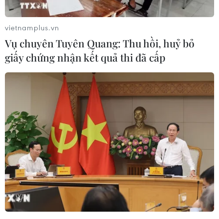
vietnamplus.vn
Vụ chuyên Tuyên Quang: Thu hồi, huỷ bỏ
giấy chứng nhận kết quả thi đã cấp
Mở cao điểm bảo đảm trật tự an toàn giao
thông dịp lễ, Tết 2019
13/12/2018 08:00
Ngày 16/12, lực lượng Cảnh sát giao thông toàn quốc
sẽ đồng loạt ra quân thực hiện cao điểm bảo đảm trật