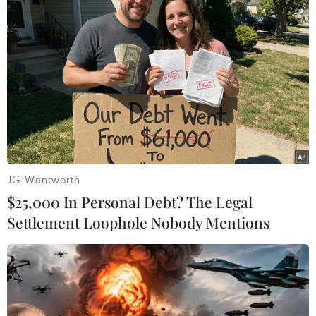
bán thành công
09/10/2018 12:48
Theo số liệu từ Trung tâm Giải pháp dịch vụ vận tải
hành khách sau tám ngày mở bán vé tàu Tết Kỷ Hợi,
hơn 100.000 vé đã được bán thành công.
JG Wentworth
$25,000 In Personal Debt? The Legal
Settlement Loophole Nobody Mentions