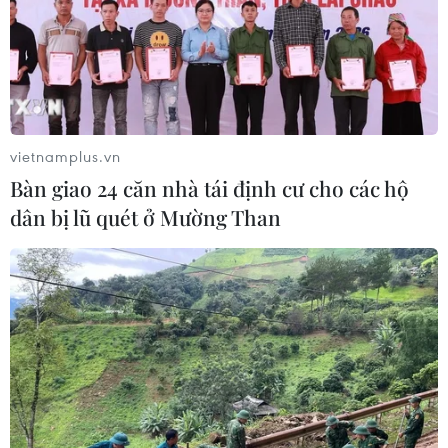
vietnamplus.vn
Bàn giao 24 căn nhà tái định cư cho các hộ
dân bị lũ quét ở Mường Than