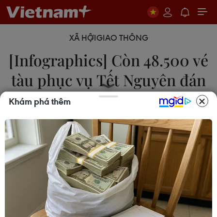
XÃ HỘI
GIAO THÔNG
[Infographics] Còn 48.500 vé
tàu phục vụ Tết Nguyên đán
2019
Khám phá thêm
21/12/2018 22:43
Tính đến 19/12 vừa qua, tổng số vé tàu bán cho
hành khách trong dịp Tết Nguyên đán 2019 là gần
230.000 vé; hiện vẫn còn 48.500 vé của 8 chiều
tàu chạy trên tuyến Thống Nhất phục vụ hành
khách dịp này.