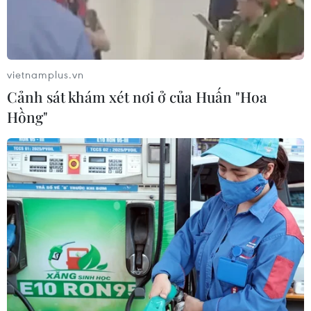
06/08/2026 01:54
Nhiều chuyến bay tại Đức chuyển
vietnamplus.vn
hướng do vật thể bay gần đường
Cảnh sát khám xét nơi ở của Huấn "Hoa
băng
Hồng"
05/08/2026 10:54
Thành phố Hồ Chí Minh: Hàng chục
cột điện án ngữ giữa đường Chu Văn
An
05/08/2026 09:21
Dự án đường bộ cao tốc Gia Nghĩa-
Chơn Thành "đội vốn" hơn 350 tỷ
đồng