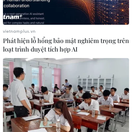
vietnamplus.vn
Phát hiện lỗ hổng bảo mật nghiêm trọng trên
loạt trình duyệt tích hợp AI
Tăng cường gần 50 đoàn tàu phục vụ dịp
Tết Dương lịch 2019
24/11/2018 01:40
Trong dịp nghỉ Tết Dương lịch 2019 tới đây, ngành
đường sắt sẽ tăng cường gần 50 đoàn tàu để đáp ứng
nhu cầu đi lại của hành khách về quê và đi du lịch.