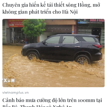
Chuyên gia hiến kế tái thiết sông Hồng, mở
không gian phát triển cho Hà Nội
CƠ QUAN CHỦ QUẢN: THÔNG TẤN XÃ VIỆT NAM
Tổng Biên tập: TRẦN TIẾN DUẨN
Phó Tổng Biên tập: NGUYỄN THỊ TÁM, KHÚC THANH
THỦY
Sở hữu trí tuệ
Quy định sử dụng
RSS
Hỗ trợ
Ngôn ngữ
TTXVN
Dịch vụ tin
Quảng cáo
Liên hệ
vietnamplus.vn
Cảnh báo mưa cường độ lớn trên 100mm tại
Bắc Bộ, Thanh Hóa và Nghệ An