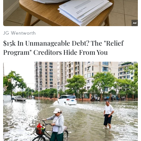
JG Wentworth
$15k In Unmanageable Debt? The "Relief
Program" Creditors Hide From You
(Nhấp chuột để xem kích thước chuẩn)
Tính đến ngày 19/12 vừa qua, tổng số vé tàu bán
cho hành khách trong dịp Tết Nguyên đán 2019
là gần 230.000 vé.