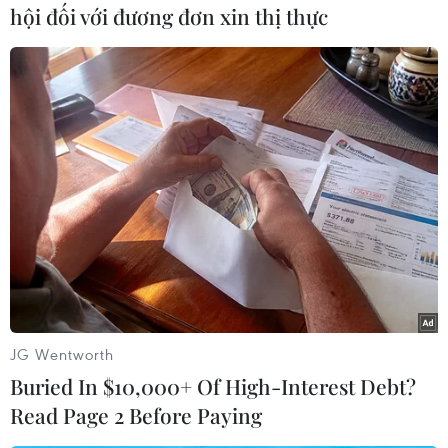
TIN LIÊN QUAN
hội đối với đương đơn xin thị thực
Hơn 30.000 vé tàu Tết Kỷ Hợi đã được bán
JG Wentworth
thành công
Buried In $10,000+ Of High-Interest Debt?
02/10/2018 09:08
Read Page 2 Before Paying
Đến 9 giờ sáng 2/10, đã có 40.901 lượt đặt chỗ với