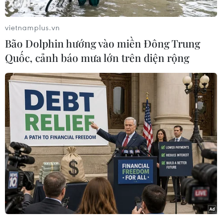
Hiện vẫn còn 48.500 vé của 8 chiều tàu chạy
vietnamplus.vn
trên tuyến Thống Nhất phục vụ hành khách đi
Bão Dolphin hướng vào miền Đông Trung
lại trong dịp này./.
Quốc, cảnh báo mưa lớn trên diện rộng
(TTXVN/Vietnam+)