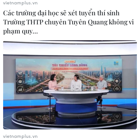
vietnamplus.vn
Các trường đại học sẽ xét tuyển thí sinh
Trường THTP chuyên Tuyên Quang không vi
Lâm Đồng: Bám sát tiến độ để sân
phạm quy…
bay Liên Khương mở cửa đúng hạn
19/8
05/08/2026 02:19
Sẽ nghiên cứu tìm nguồn vốn đầu tư
cao tốc Hà Tiên-Rạch Giá-Bạc Liêu
05/08/2026 01:43
Xem thêm
vietnamplus.vn