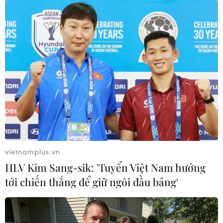
101.941 vé bao gồm vé đã đặt và vé đã thanh toán,
trong đó, hơn 30.000 vé được bán, thanh toán thành
công.
vietnamplus.vn
HLV Kim Sang-sik: 'Tuyển Việt Nam hướng
tới chiến thắng để giữ ngôi đầu bảng'
Hơn 100.000 vé tàu Tết Nguyên đán được