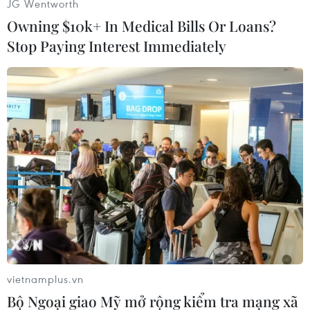
JG Wentworth
Owning $10k+ In Medical Bills Or Loans?
#Mua vé tàu Tết
#Tết Nguyên đán 2019
Stop Paying Interest Immediately
#Tuyến Thống Nhất
#Hành khách
#Tin tức
#Tin tức mới nhất
#Tin tức 24h
#Tin tức mới nhất trong ngày
#Tin tức thời sự
#Tin tức
#Tin hot
#Vietnam
#Plus
#VietnamPlus
Theo dõi VietnamPlus
vietnamplus.vn
Bộ Ngoại giao Mỹ mở rộng kiểm tra mạng xã