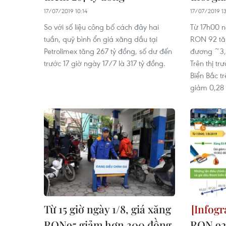
17/07/2019 10:14
17/07/2019 1
So với số liệu công bố cách đây hai
Từ 17h00 
tuần, quỹ bình ổn giá xăng dầu tại
RON 92 tă
Petrolimex tăng 267 tỷ đồng, số dư đến
đương ~3,1
trước 17 giờ ngày 17/7 là 317 tỷ đồng.
Trên thị tr
Biển Bắc t
giảm 0,28
Từ 15 giờ ngày 1/8, giá xăng
RON95 giảm hơn 300 đồng
RON 92