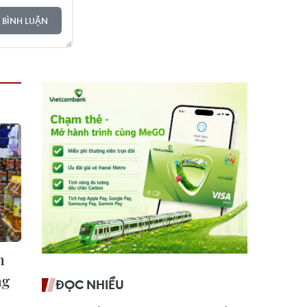
 BÌNH LUẬN
n
ng
ĐỌC NHIỀU