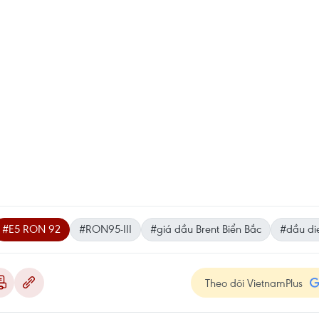
#E5 RON 92
#RON95-III
#giá dầu Brent Biển Bắc
#dầu di
Theo dõi VietnamPlus