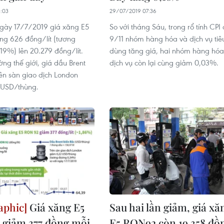
3:03
29/07/2019 07:36
ngày 17/7/2019 giá xăng E5
So với tháng Sáu, trong rổ tính CPI 
ng 626 đồng/lít (tương
9/11 nhóm hàng hóa và dịch vụ tiê
9%) lên 20.279 đồng/lít.
dùng tăng giá, hai nhóm hàng hóa
ường thế giới, giá dầu Brent
dịch vụ còn lại cùng giảm 0,03%.
rên sàn giao dịch London
 USD/thùng.
Giá xăng E5
Sau hai lần giảm, giá xă
 giảm 377 đồng mỗi
E5 RON92 còn 19.358 đồ