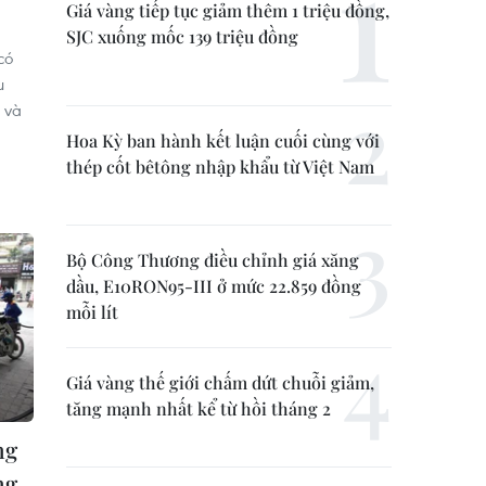
Giá vàng tiếp tục giảm thêm 1 triệu đồng,
SJC xuống mốc 139 triệu đồng
có
u
 và
Hoa Kỳ ban hành kết luận cuối cùng với
thép cốt bêtông nhập khẩu từ Việt Nam
Bộ Công Thương điều chỉnh giá xăng
dầu, E10RON95-III ở mức 22.859 đồng
mỗi lít
Giá vàng thế giới chấm dứt chuỗi giảm,
tăng mạnh nhất kể từ hồi tháng 2
ng
ng