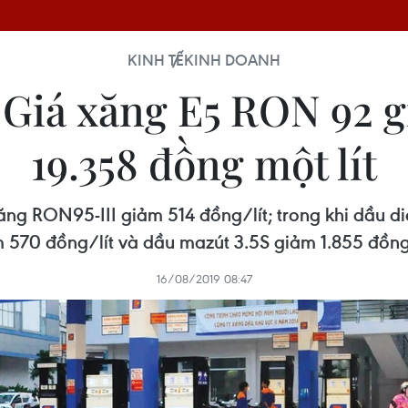
KINH TẾ
KINH DOANH
] Giá xăng E5 RON 92 
19.358 đồng một lít
g RON95-III giảm 514 đồng/lít; trong khi dầu di
 570 đồng/lít và dầu mazút 3.5S giảm 1.855 đồn
16/08/2019 08:47