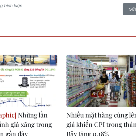
GỬI
Những lần
Nhiều mặt hàng cùng lê
ỉnh giá xăng trong
giá khiến CPI trong thá
an gần đây
Bảy tăng 0,18%