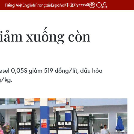
Tiếng Việt
English
Français
Español
中文
Русский
giảm xuống còn
esel 0,05S giảm 519 đồng/lít, dầu hỏa
g/kg.