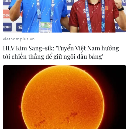
trung tâm du lịch và dịch vụ chất lượng cao, thu hút
nguồn khách có mức chi tiêu cao.
vietnamplus.vn
HLV Kim Sang-sik: 'Tuyển Việt Nam hướng
tới chiến thắng để giữ ngôi đầu bảng'
Tổ chức thành công Giải Golf Hữu nghị
Việt Nam-Nhật Bản 2023