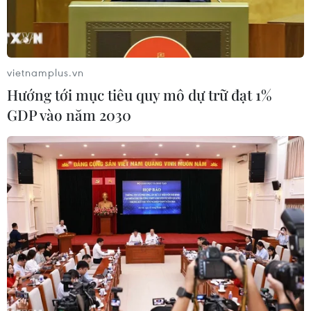
năm.
vietnamplus.vn
Hướng tới mục tiêu quy mô dự trữ đạt 1%
GDP vào năm 2030
Hà Nội vừa lần đầu tiên vinh dự được Tổ chức
Giải thưởng Golf Thế giới trao giải “Điểm đến
thành phố Golf tốt nhất thế giới năm 2023” -