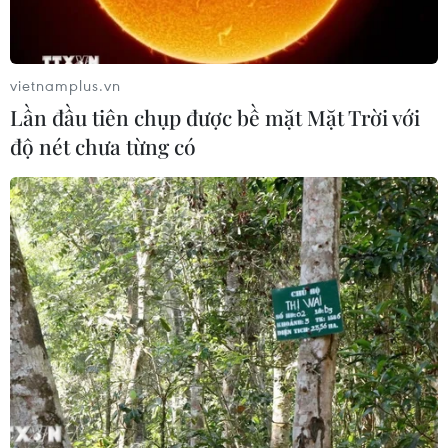
06/10/2023 01:08
Với sự tham gia tranh tài của 33 VĐV, Giải golf Hữu nghị
Việt Nam-Nhật Bản 2023 do Tổng lãnh sự quán Việt
vietnamplus.vn
Nam tại Fukuoka tổ chức nhằm chào mừng kỷ niệm 50
Lần đầu tiên chụp được bề mặt Mặt Trời với
năm quan hệ ngoại giao Việt Nam-Nhật Bản.
độ nét chưa từng có