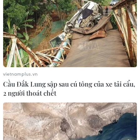
ASEAN Cup 2026: Tuyển Việt Nam
bước vào thử thách lớn nhất
03/08/2026 13:04
Xem trực tiếp Indonesia-Việt Nam tại
ASEAN Cup 2026 trên kênh nào?
03/08/2026 09:21
vietnamplus.vn
Cầu Đắk Lung sập sau cú tông của xe tải cẩu,
2 người thoát chết
Đội tuyển Việt Nam đặt mục
tiêu 3 điểm, cảnh báo Indonesia
trước giờ G
03/08/2026 07:39