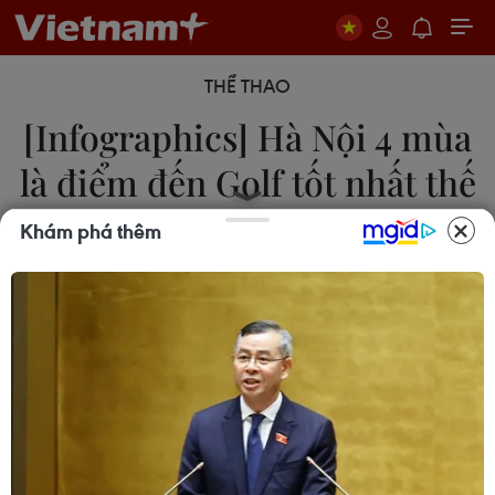
THỂ THAO
[Infographics] Hà Nội 4 mùa
là điểm đến Golf tốt nhất thế
giới 2023
Khám phá thêm
Thùy Linh
27/10/2023 23:00
Hà Nội không chỉ thuận lợi về địa lý, cự ly bay, du
lịch, có văn hóa đặc sắc, có ẩm thực phong phú,
có 4 mùa đều phù hợp để chơi Golf... tất cả tạo
điều kiện cho môn thể thao này hoạt động quanh