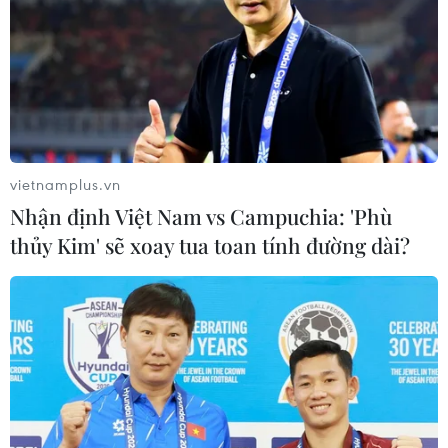
vietnamplus.vn
Nhận định Việt Nam vs Campuchia: 'Phù
thủy Kim' sẽ xoay tua toan tính đường dài?
Đà Nẵng thu hút khách du lịch từ các thị
trường quốc tế tiềm năng
28/09/2023 03:11
Đà Nẵng tăng cường chuyên đề về du lịch MICE và golf
trong quảng bá xúc tiến nhằm đưa Đà Nẵng trở thành