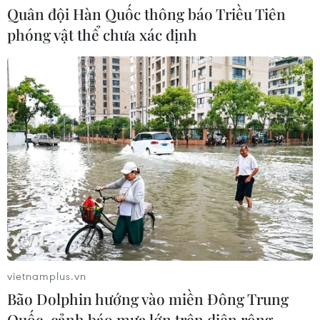
mạc Sports Festival 2026
Quân đội Hàn Quốc thông báo Triều Tiên
01/08/2026 15:47
phóng vật thể chưa xác định
Xem thêm
CƠ QUAN CHỦ QUẢN: THÔNG TẤN XÃ VIỆT NAM
Tổng Biên tập: TRẦN TIẾN DUẨN
Phó Tổng Biên tập: NGUYỄN THỊ TÁM, KHÚC THANH
THỦY
vietnamplus.vn
Bão Dolphin hướng vào miền Đông Trung
Sở hữu trí tuệ
Quy định sử dụng
Quốc, cảnh báo mưa lớn trên diện rộng