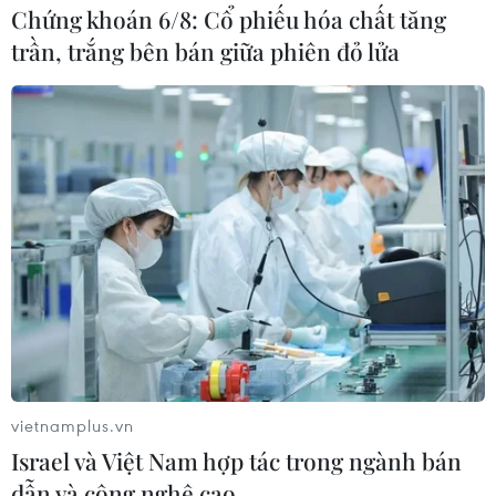
Chứng khoán 6/8: Cổ phiếu hóa chất tăng
trần, trắng bên bán giữa phiên đỏ lửa
Công bố Giải đấu Nonstop Golf
Tournament Việt Nam - Cyprus
26/10/2023 07:16
Giải đấu Nonstop Golf Tournament Việt Nam - Cyprus là
cơ hội để các Golfers Việt Nam giao lưu, học hỏi và
cùng các Golfers quốc tế "săn" giải thưởng tại đảo Síp
vào ngày 11/11/2023 tới.
vietnamplus.vn
Israel và Việt Nam hợp tác trong ngành bán
dẫn và công nghệ cao