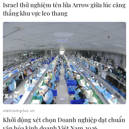
Israel thử nghiệm tên lửa Arrow giữa lúc căng
thẳng khu vực leo thang
#golf
#thành phố golf
#hà nội
#sân golf
vietnamplus.vn
#du lịch thủ đô
TP. Hà Nội
Khởi động xét chọn Doanh nghiệp đạt chuẩn
văn hóa kinh doanh Việt Nam 2026