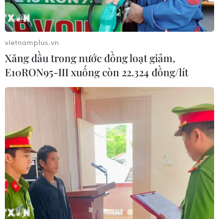
vietnamplus.vn
Xăng dầu trong nước đồng loạt giảm,
E10RON95-III xuống còn 22.324 đồng/lít
TIN CÙNG CHUYÊN MỤC
Nhận định Việt Nam vs
Campuchia: Vì sao thầy trò HLV Kim
Sang-sik cần giành ngôi đầu bảng?
06/08/2026 11:05
Nhận định Việt Nam vs Campuchia:
'Phù thủy Kim' sẽ xoay tua toan tính
đường dài?