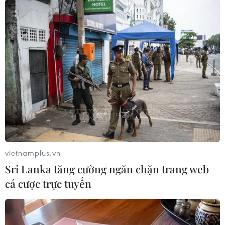
Hà Nội: Vùng 2, 3 có thể sản xuất-kinh
doanh an toàn theo Chỉ thị 15
14/09/2021 14:24
Phó Chủ tịch UBND thành phố Hà Nội Chử Xuân Dũng
gợi ý: “Phân vùng 2, 3 ngay từ bây giờ có thể mạnh dạn
triển khai các hoạt động sản xuất-kinh doanh an toàn
vietnamplus.vn
theo tinh thần Chỉ thị 15 của Thủ tướng."
Sri Lanka tăng cường ngăn chặn trang web
cá cược trực tuyến