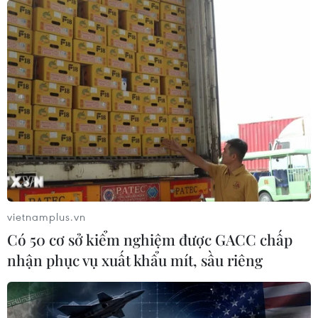
vietnamplus.vn
Có 50 cơ sở kiểm nghiệm được GACC chấp
nhận phục vụ xuất khẩu mít, sầu riêng