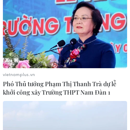
Từ ngày 9/8, cảnh báo nắng nóng
diện rộng ở khu vực Bắc Bộ và Trung
Bộ
07/08/2026 08:58
Chia sẻ dữ liệu hạ tầng viễn thông
phục vụ điều hành, ứng phó thiên tai
07/08/2026 08:45
vietnamplus.vn
Phó Thủ tướng Phạm Thị Thanh Trà dự lễ
Quân khu 7 đẩy mạnh ứng dụng
khởi công xây Trường THPT Nam Đàn 1
khoa học-công nghệ trong tìm kiếm,
quy tập hài cốt liệt sỹ
07/08/2026 08:45