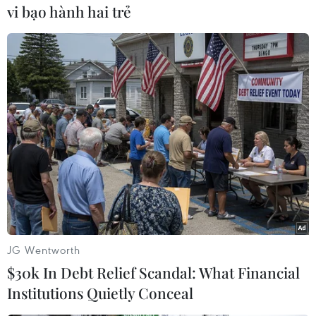
vi bạo hành hai trẻ
Theo dõi VietnamPlus
TIN LIÊN QUAN
JG Wentworth
$30k In Debt Relief Scandal: What Financial
Institutions Quietly Conceal