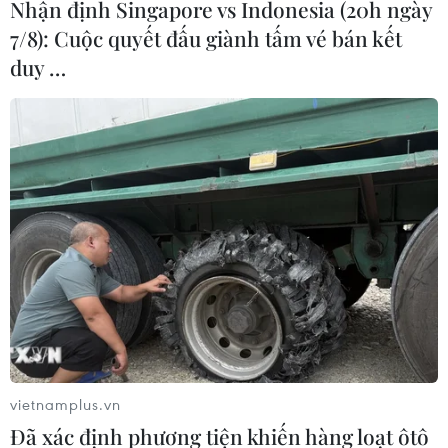
Nhận định Singapore vs Indonesia (20h ngày
7/8): Cuộc quyết đấu giành tấm vé bán kết
duy …
vietnamplus.vn
Đã xác định phương tiện khiến hàng loạt ôtô