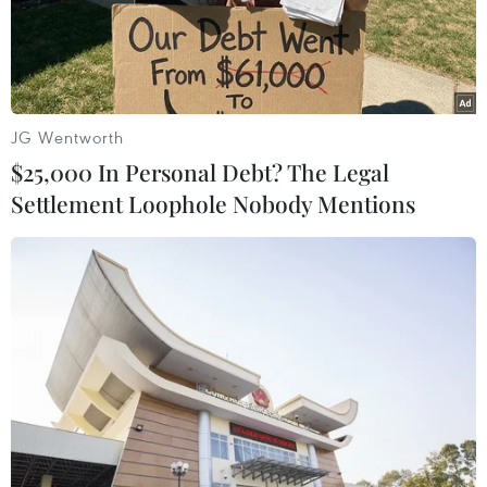
nhiễm COVID-19 trong cộng đồng, tính từ thời điểm thực
hiện Chỉ thị 20 của thành phố.
JG Wentworth
$25,000 In Personal Debt? The Legal
Settlement Loophole Nobody Mentions
Thêm 10.585 ca mắc mới COVID-19 và
14.189 bệnh nhân khỏi bệnh