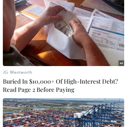
Chiều 15/9: Thành phố Hà Nội không ghi
JG Wentworth
nhận thêm ca mắc COVID-19
Buried In $10,000+ Of High-Interest Debt?
15/09/2021 11:12
Read Page 2 Before Paying
Tổng số ca mắc tại Hà Nội trong đợt dịch 4 từ ngày
27/4/2021 đến nay ghi nhận 3.856 ca, trong đó số mắc
ghi nhận ngoài cộng đồng 1.596 ca.