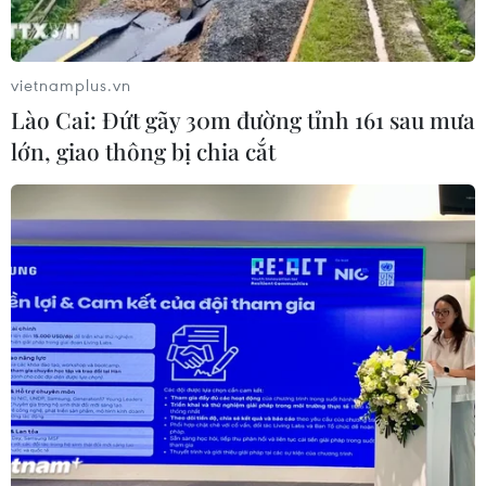
viên, đưa các Anh hùng liệt sỹ về với
gia đình
07/08/2026 08:15
vietnamplus.vn
Lào Cai: Đứt gãy 30m đường tỉnh 161 sau mưa
Bộ Giáo dục và Đào tạo công bố
lớn, giao thông bị chia cắt
khung thời gian cố định từ năm học
2026-2027
07/08/2026 08:02
Thi lại tại Trường THPT Chuyên
Tuyên Quang: Thay nhân sự làm
công tác thi
07/08/2026 07:41
Xem thêm