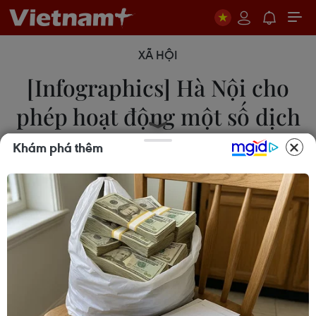
XÃ HỘI
[Infographics] Hà Nội cho
phép hoạt động một số dịch
vụ từ trưa 16/9
Khám phá thêm
16/09/2021 00:06
UBND thành phố Hà Nội ban hành Văn bản Số
3084/UBND-KGVX về việc điều chỉnh một số biện
pháp phòng chống dịch. Theo đó, cho phép hoạt
động một số dịch vụ tại 19 địa bàn an toàn từ trưa
16/9/2021.