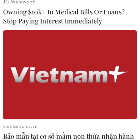
JG Wentworth
Owning $10k+ In Medical Bills Or Loans?
(TTXVN/Vietnam+)
Stop Paying Interest Immediately
#Infographics
#Dịch COVID-19
#Thành phố Hà Nội
vietnamplus.vn
#Cơ sở kinh doanh
TP. Hà Nội
Bảo mẫu tại cơ sở mầm non thừa nhận hành