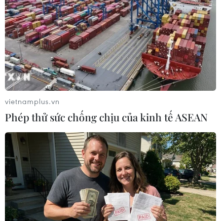
vietnamplus.vn
Phép thử sức chống chịu của kinh tế ASEAN
Hà Nội cho mở một số dịch vụ tại nơi
không ghi nhận COVID cộng đồng
15/09/2021 10:08
Từ 12 giờ ngày 16/9, Hà Nội cho phép mở lại một số cơ
sở kinh doanh dịch vụ tại các địa bàn chưa ghi nhận ca