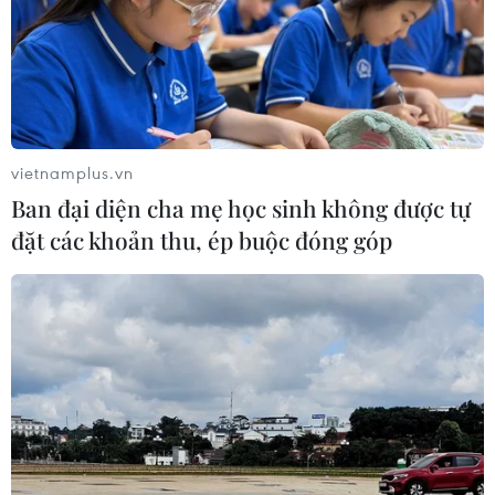
TIN CÙNG CHUYÊN MỤC
Vĩnh Long huy động nhiều nguồn tư
liệu phục vụ tìm kiếm hài cốt liệt sỹ
vietnamplus.vn
07/08/2026 12:30
Ban đại diện cha mẹ học sinh không được tự
đặt các khoản thu, ép buộc đóng góp
Bảo mẫu tại cơ sở mầm non thừa
nhận hành vi bạo hành hai trẻ
07/08/2026 12:27
Bảo đảm chính xác, công khai điểm
chuẩn tuyển sinh các trường quân
đội