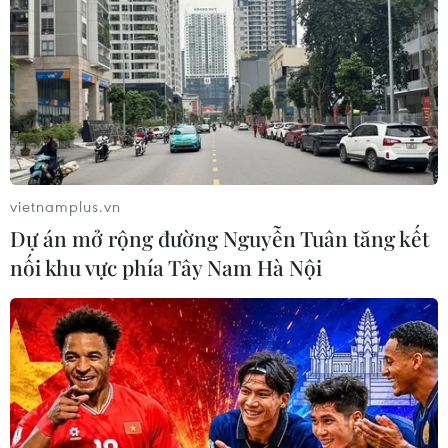
vietnamplus.vn
TIN CÙNG CHUYÊN MỤC
Dự án mở rộng đường Nguyễn Tuân tăng kết
Vụ chuyên Tuyên Quang: Thu hồi,
nối khu vực phía Tây Nam Hà Nội
huỷ bỏ giấy chứng nhận kết quả thi
đã cấp
06/08/2026 13:55
Khuyến khích các cơ sở giáo dục đại
học cạnh tranh bằng chất lượng