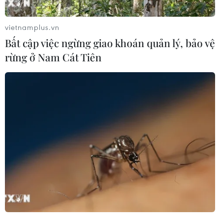
vietnamplus.vn
Bất cập việc ngừng giao khoán quản lý, bảo vệ
rừng ở Nam Cát Tiên