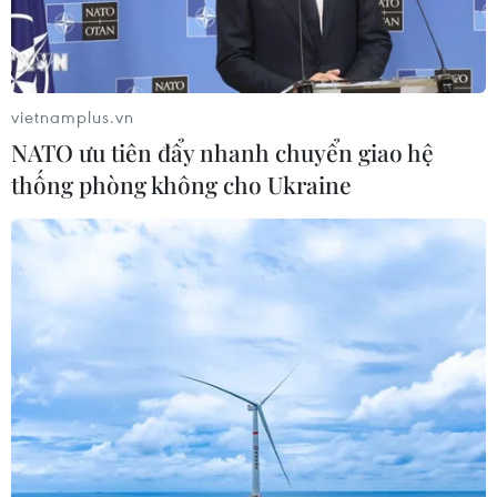
vietnamplus.vn
NATO ưu tiên đẩy nhanh chuyển giao hệ
thống phòng không cho Ukraine
Tiếp tục kiểm soát người ra, vào TP.HCM,
Bình Dương, Đồng Nai, Long An
30/09/2021 11:47
Thủ tướng yêu cầu tiếp tục thực hiện nghiêm việc kiểm
soát người ra vào TP.HCM, Bình Dương, Đồng Nai, Long
An. Việc đưa đón người ra, vào "Khu vực" phải được
thống nhất, tổ chức an toàn, chu đáo.