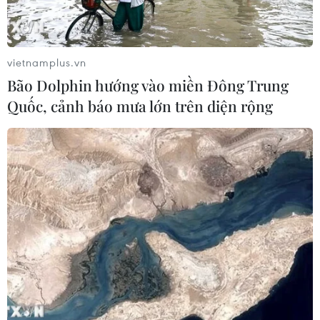
Ngôn ngữ
TTXVN
Dịch vụ tin
Quảng cáo
vietnamplus.vn
Liên hệ
Bão Dolphin hướng vào miền Đông Trung
Quốc, cảnh báo mưa lớn trên diện rộng
Giấy phép số: 1374/GP-BTTTT do Bộ Thông tin và Truyền thông
cấp ngày 11/9/2008.
Quảng cáo: Phó TBT Nguyễn Thị Tám: 093.5958688, Email:
tamvna@gmail.com
Điện thoại: (024) 39411349 - (024) 39411348, Fax: (024)
39411348
Email:
vietnamplus2008@gmail.com
© Bản quyền thuộc về VietnamPlus, TTXVN. Cấm sao chép dưới
mọi hình thức nếu không có sự chấp thuận bằng văn bản.