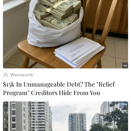
JG Wentworth
$15k In Unmanageable Debt? The "Relief
Program" Creditors Hide From You