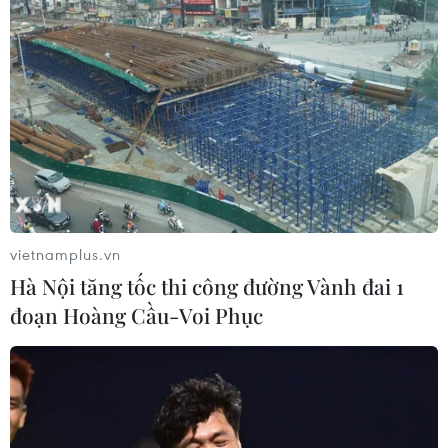
dược, mỹ phẩm, vật tư, trang thiết bị y tế và hoạt động
văn hóa, thể thao được phép hoạt động với điều kiện
đáp ứng tiêu chí phòng chống dịch.
vietnamplus.vn
Hà Nội tăng tốc thi công đường Vành đai 1
đoạn Hoàng Cầu-Voi Phục
TP.HCM: Mở cửa theo lộ trình và nguyên