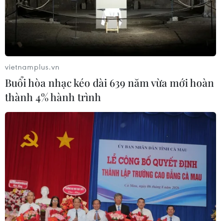
Sẽ thi công đồng loạt Dự án cao tốc
Vinh-Thanh Thủy trong tháng 9
06/08/2026 12:25
vietnamplus.vn
Buổi hòa nhạc kéo dài 639 năm vừa mới hoàn
thành 4% hành trình
Chưa đầu tư mở rộng Quốc lộ 1 đoạn
Bạc Liêu-Cà Mau giai đoạn 2026-
2030
06/08/2026 12:24
Tuyên Quang khẩn trương khắc
phục sạt lở trên các tuyến giao thông
06/08/2026 11:54