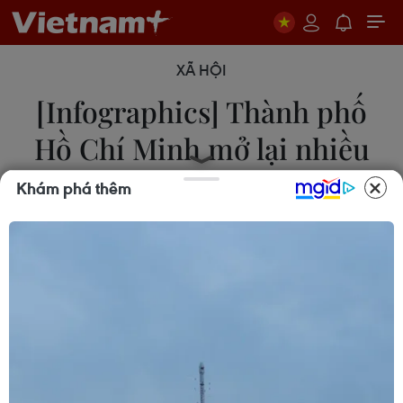
XÃ HỘI
[Infographics] Thành phố
Hồ Chí Minh mở lại nhiều
hoạt động từ 1/10
Khám phá thêm
30/09/2021 12:43
Các hoạt động được mở lại tại Thành phố Hồ Chí
Minh phải tuân thủ chặt chẽ các quy định về
phòng, chống dịch, đồng thời có thêm điều kiện về
số người tối đa được phép tham gia, hình thức tổ
chức…