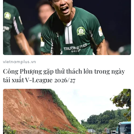
tắc, đảm bảo 'mục tiêu kép'
30/09/2021 07:42
Sau ngày 30/9, TP.HCM sẽ không cấp giấy đi đường,
song người dân khi tham gia lưu thông vẫn phải sử
dụng mã QR. Công an thành phố sẽ giải tỏa tất cả các
chốt trong nội đô nhưng sẽ kiểm soát đột xuất.
vietnamplus.vn
Công Phượng gặp thử thách lớn trong ngày
tái xuất V-League 2026/27