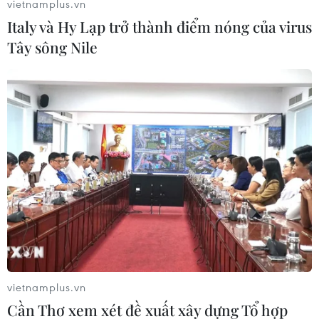
vietnamplus.vn
Italy và Hy Lạp trở thành điểm nóng của virus
Tây sông Nile
(Nhấp chuột vào ảnh để xem kích thước chuẩn)
Thành phố Hồ Chí Minh mở lại nhiều hoạt động
từ 1/10, tuy nhiên, người dân vẫn phải tuân thủ
chặt chẽ các quy định về phòng, chống dịch./.
(TTXVN/Vietnam+)
vietnamplus.vn
Cần Thơ xem xét đề xuất xây dựng Tổ hợp