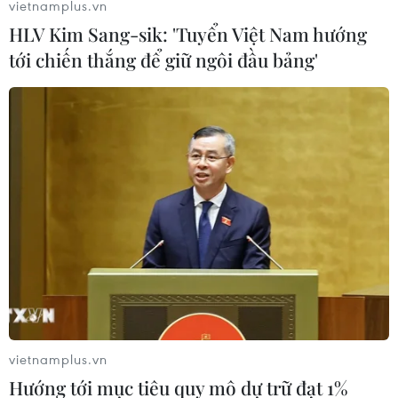
vietnamplus.vn
HLV Kim Sang-sik: 'Tuyển Việt Nam hướng
tới chiến thắng để giữ ngôi đầu bảng'
vietnamplus.vn
Hướng tới mục tiêu quy mô dự trữ đạt 1%