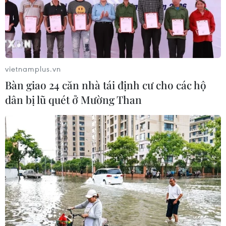
06/08/2026 07:15
Xem thêm
vietnamplus.vn
Bàn giao 24 căn nhà tái định cư cho các hộ
dân bị lũ quét ở Mường Than
CƠ QUAN CHỦ QUẢN: THÔNG TẤN XÃ VIỆT NAM
Tổng Biên tập: TRẦN TIẾN DUẨN
Phó Tổng Biên tập: NGUYỄN THỊ TÁM, KHÚC THANH
THỦY
Sở hữu trí tuệ
Quy định sử dụng
RSS
Hỗ trợ