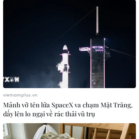
vietnamplus.vn
Mảnh vỡ tên lửa SpaceX va chạm Mặt Trăng,
dấy lên lo ngại về rác thải vũ trụ