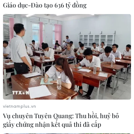
Giáo dục-Đào tạo 636 tỷ đồng
#COVID-19
#Quán bar
#Dịch vụ ăn uống
#Bán hàng rong
Tp. Hồ Chí Minh
Theo dõi VietnamPlus
vietnamplus.vn
Vụ chuyên Tuyên Quang: Thu hồi, huỷ bỏ
giấy chứng nhận kết quả thi đã cấp
TIN LIÊN QUAN