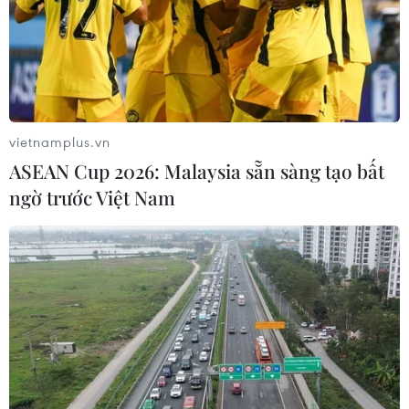
ếch Nam.
vietnamplus.vn
ASEAN Cup 2026: Malaysia sẵn sàng tạo bất
ngờ trước Việt Nam
Nguyễn Thị Oanh được tặng xe hơi sau
thành tích ấn tượng ở SEA Games
10/05/2023 12:30