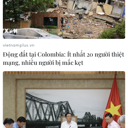
hóa di sản
07/08/2026 02:00
Lịch thi đấu ASEAN Cup 2026 ngày
7/8: Việt Nam hướng đến ngôi đầu
vietnamplus.vn
07/08/2026 00:07
Động đất tại Colombia: Ít nhất 20 người thiệt
mạng, nhiều người bị mắc kẹt
Hà Nội lần đầu tổ chức
Festival Võ thuật quốc tế tại Hoàng
Thành Thăng Long
06/08/2026 23:03
Công Phượng gặp thử thách lớn
trong ngày tái xuất V-League 2026/27