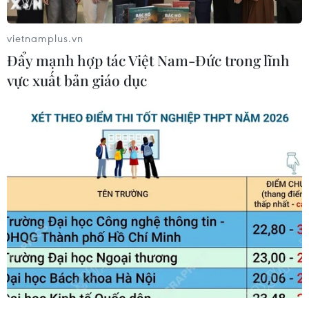
vietnamplus.vn
Đẩy mạnh hợp tác Việt Nam-Đức trong lĩnh
vực xuất bản giáo dục
Nhấp chuột để xem kích thước chuẩn.
Sau 5 ngày thi đấu chính thức tại SEA Games 32,
Đoàn Thể thao Việt Nam đã giành được 50 huy
chương Vàng, 50 huy chương Bạc và 60 huy
chương Đồng.