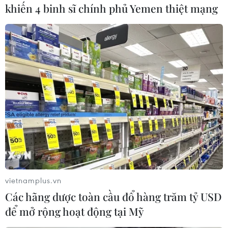
nay cho đến ngày Đại hội khép lại./.
khiến 4 binh sĩ chính phủ Yemen thiệt mạng
(Vietnam+)
vietnamplus.vn
Các hãng dược toàn cầu đổ hàng trăm tỷ USD
để mở rộng hoạt động tại Mỹ
#SEA Games 32
#Đoàn Thể thao Việt Nam
#Bảng tổng sắp huy chương SEA Games 32