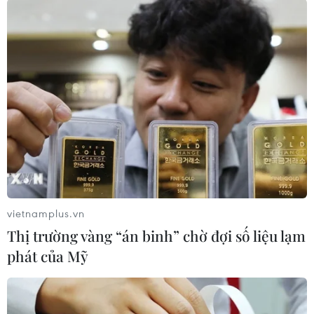
#Huy chương Vàng
Campuchia
Theo dõi VietnamPlus
TIN LIÊN QUAN
vietnamplus.vn
Thị trường vàng “án binh” chờ đợi số liệu lạm
phát của Mỹ