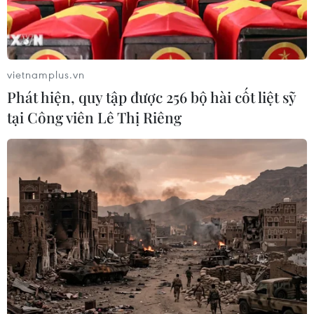
vietnamplus.vn
Phát hiện, quy tập được 256 bộ hài cốt liệt sỹ
TIN CÙNG CHUYÊN MỤC
tại Công viên Lê Thị Riêng
Hơn 800 vận động viên trẻ Việt Nam-
Trung Quốc giao lưu tại Bằng Tường
10/08/2026 15:54
ASEAN Cup 2026: Malaysia sẵn sàng
tạo bất ngờ trước Việt Nam
10/08/2026 05:35