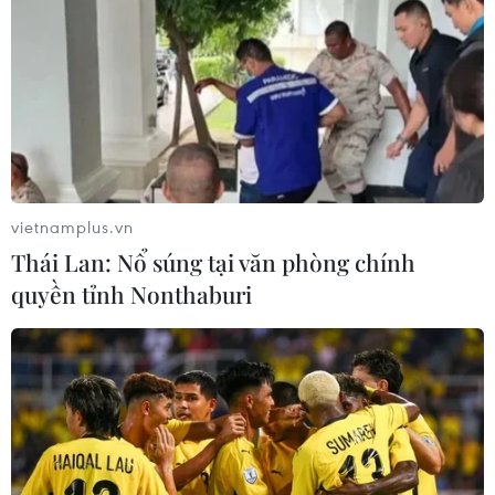
vietnamplus.vn
Thái Lan: Nổ súng tại văn phòng chính
quyền tỉnh Nonthaburi
Bảng tổng sắp huy chương SEA Games 32:
Việt Nam cán mốc 50 HCV
10/05/2023 12:24
"Hoàng tử ếch" Phạm Thanh Bảo là người mang về tấm
huy chương Vàng thứ 50 cho Đoàn Việt Nam tại SEA
Games 32 sau khi về đích đầu tiên nội dung 200m bơi