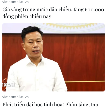
vietnamplus.vn
Giá vàng trong nước đảo chiều, tăng 600.000
đồng phiên chiều nay
Việt Nam cán mốc 50 HCV, vững vàng ngôi
số 1 tại SEA Games 32
10/05/2023 14:42
Giành thêm 11 huy chương Vàng trong ngày 10/5, Đoàn
Thể thao Việt Nam đã chính thức cán mốc 50 huy
chương Vàng để đứng vững ngôi số 1 trên bảng tổng
sắp huy chương SEA Games 32.
vietnamplus.vn
Phát triển đại học tinh hoa: Phân tầng, tập