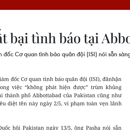
ất bại tình báo tại Abb
m đốc Cơ quan tình báo quân đội (ISI) nói sẵn sà
iám đốc Cơ quan tình báo quân đội (ISI), đãnhận
trong việc “không phát hiện được” trùm khủng
i thành phố Abbottabad của Pakistan cũng như
êu diệt tên này ngày 2/5, vi phạm toàn vẹn lãnh
Quốc hội Pakistan ngày 13/5, ông Pasha nói sẵn