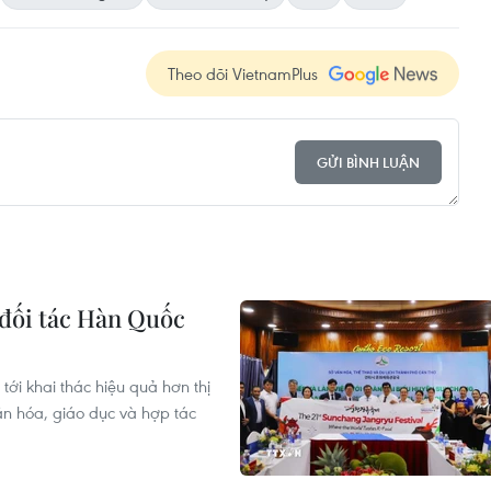
Theo dõi VietnamPlus
GỬI BÌNH LUẬN
 đối tác Hàn Quốc
ới khai thác hiệu quả hơn thị
n hóa, giáo dục và hợp tác