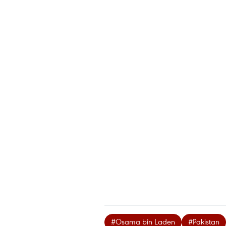
#Osama bin Laden
#Pakistan