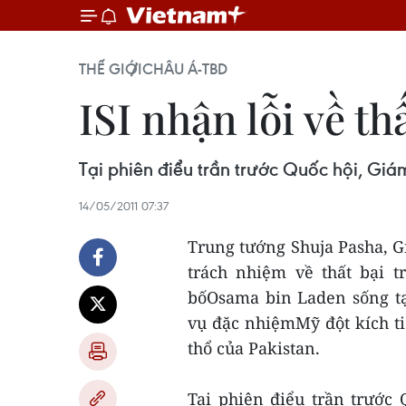
THẾ GIỚI
CHÂU Á-TBD
ISI nhận lỗi về th
Tại phiên điểu trần trước Quốc hội, Giá
14/05/2011 07:37
Trung tướng Shuja Pasha, G
trách nhiệm về thất bại 
bốOsama bin Laden sống tạ
vụ đặc nhiệmMỹ đột kích ti
thổ của Pakistan.
Tại phiên điểu trần trước 