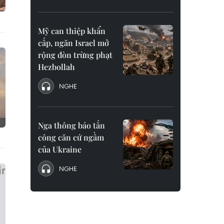
Mỹ can thiệp khẩn
cấp, ngăn Israel mở
rộng đòn trừng phạt
Hezbollah
NGHE
Nga thông báo tấn
công căn cứ ngầm
của Ukraine
NGHE