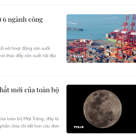
ợ 6 ngành công
ối với hoạt động sản xuất
à thúc đẩy sản xuất nội địa
hất mới của toàn bộ
ủa toàn bộ Mặt Trăng, đây là
phân chia chi tiết hơn các đơn