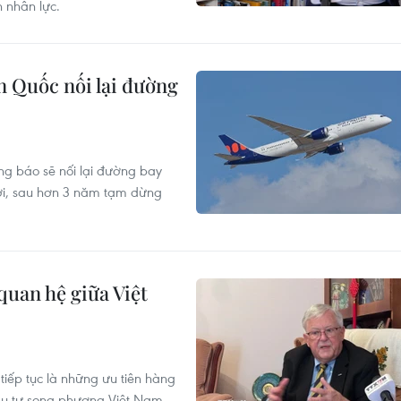
 nhân lực.
 Quốc nối lại đường
g báo sẽ nối lại đường bay
tới, sau hơn 3 năm tạm dừng
quan hệ giữa Việt
tiếp tục là những ưu tiên hàng
đầu tư song phương Việt Nam-