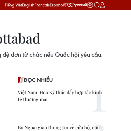
Tiếng Việt
English
Français
Español
中文
Русский
ottabad
ng đệ đơn từ chức nếu Quốc hội yêu cầu.
ĐỌC NHIỀU
Việt Nam-Hoa Kỳ thúc đẩy hợp tác kinh
tế thương mại
Bộ Ngoại giao thông tin về cứu hộ, cứu