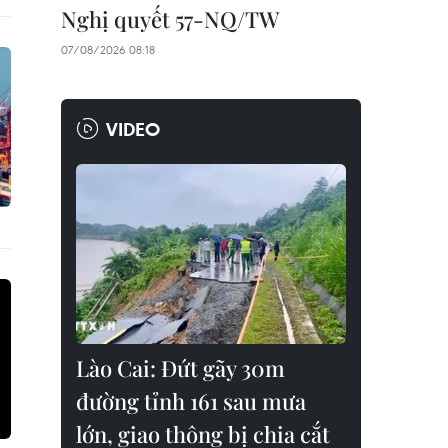
Nghị quyết 57-NQ/TW
07/08/2026 08:18
VIDEO
Lào Cai: Đứt gãy 30m
đường tỉnh 161 sau mưa
lớn, giao thông bị chia cắt