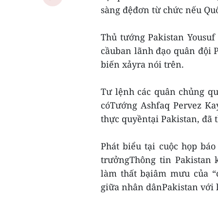
sàng đệđơn từ chức nếu Quố
Thủ tướng Pakistan Yousuf 
cầuban lãnh đạo quân đội P
biến xảyra nói trên.
Tư lệnh các quân chủng quâ
cóTướng Ashfaq Pervez Kay
thực quyềntại Pakistan, đã 
Phát biểu tại cuộc họp báo
trưởngThông tin Pakistan k
làm thất bạiâm mưu của “c
giữa nhân dânPakistan với l