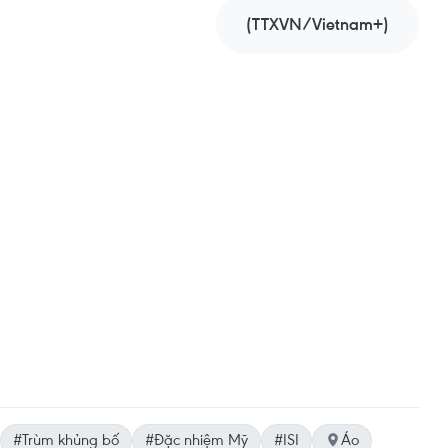
(TTXVN/Vietnam+)
#Trùm khủng bố
#Đặc nhiệm Mỹ
#ISI
Áo