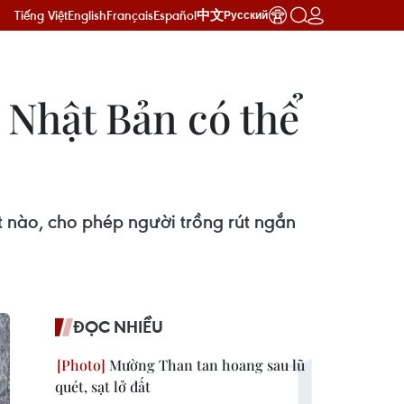
Tiếng Việt
English
Français
Español
中文
Русский
a Nhật Bản có thể
t nào, cho phép người trồng rút ngắn
ĐỌC NHIỀU
Mường Than tan hoang sau lũ
quét, sạt lở đất