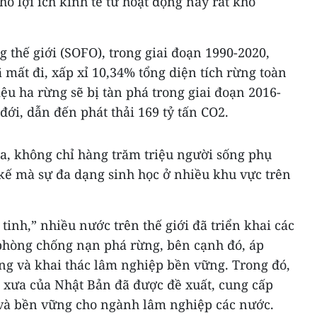
cho lợi ích kinh tế từ hoạt động này rất khó
g thế giới (SOFO), trong giai đoạn 1990-2020,
 mất đi, xấp xỉ 10,34% tổng diện tích rừng toàn
iệu ha rừng sẽ bị tàn phá trong giai đoạn 2016-
đới, dẫn đến phát thải 169 tỷ tấn CO2.
ra, không chỉ hàng trăm triệu người sống phụ
 kế mà sự đa dạng sinh học ở nhiều khu vực trên
tinh,” nhiều nước trên thế giới đã triển khai các
phòng chống nạn phá rừng, bên cạnh đó, áp
ng và khai thác lâm nghiệp bền vững. Trong đó,
ổ xưa của Nhật Bản đã được đề xuất, cung cấp
 và bền vững cho ngành lâm nghiệp các nước.