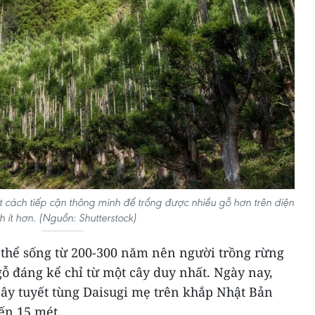
t cách tiếp cận thông minh để trồng được nhiều gỗ hơn trên diện
ch ít hơn. (Nguồn: Shutterstock)
ó thể sống từ 200-300 năm nên người trồng rừng
gỗ đáng kể chỉ từ một cây duy nhất. Ngày nay,
cây tuyết tùng Daisugi mẹ trên khắp Nhật Bản
ến 15 mét.