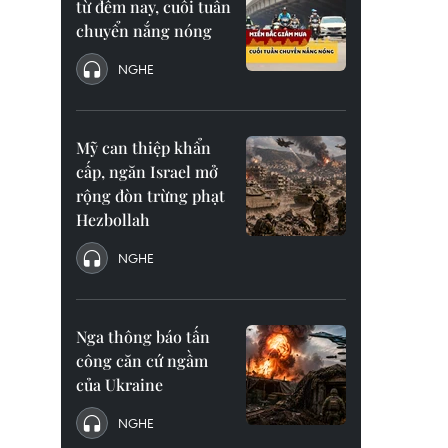
từ đêm nay, cuối tuần
chuyển nắng nóng
NGHE
Mỹ can thiệp khẩn
cấp, ngăn Israel mở
rộng đòn trừng phạt
Hezbollah
NGHE
Nga thông báo tấn
công căn cứ ngầm
của Ukraine
NGHE