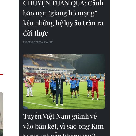
CHUYỆN TUẦN QUA: Cảnh
báo nạn "giang hồ mạng”
kéo những hệ lụy ảo tràn ra
đời thực
08/08/2026 04:00
Tuyển Việt Nam giành vé
vào bán kết, vì sao ông Kim