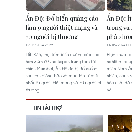
Ấn Độ: Đổ biển quảng cáo
Ấn Độ: Ít
làm 9 người thiệt mạng và
trong vụ
70 người bị thương
pháo ho
13/05/2024 23:29
10/05/2024 01:
Tối 13/5, một tấm biển quảng cáo cao
Hiện chưa rõ
hơn 30m ở Ghatkopar, trung tâm tài
nghiêm trọng
chính Mumbai, Ấn Độ đã bị đổ xuống
miền Nam Ấn 
sau cơn giông bão và mưa lớn, làm ít
nhiên, cảnh s
nhất 9 người thiệt mạng và 70 người bị
hóa chất đã 
thương.
nổ.