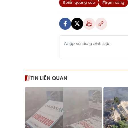
#biển quảng cáo
#trạm xăng
TIN LIÊN QUAN