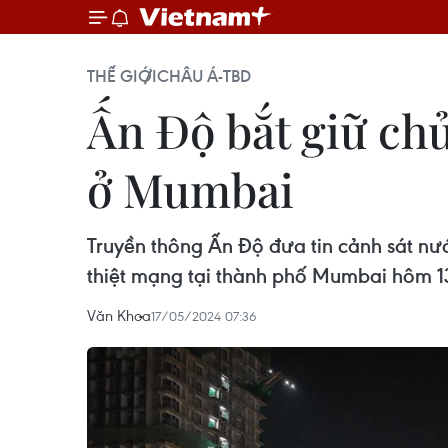
THẾ GIỚI
CHÂU Á-TBD
Ấn Độ bắt giữ chủ
ở Mumbai
Truyền thông Ấn Độ đưa tin cảnh sát nư
thiệt mạng tại thành phố Mumbai hôm 1
Văn Khoa
17/05/2024 07:36