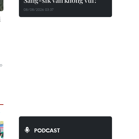
Sang-sik vẫn không vui?
08/08/2026 03:37
i
ã
o
PODCAST