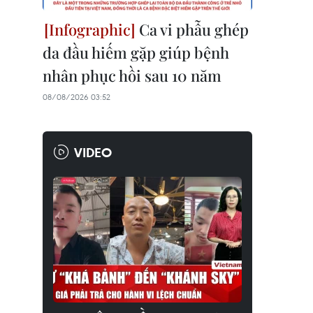
Ca vi phẫu ghép
da đầu hiếm gặp giúp bệnh
nhân phục hồi sau 10 năm
08/08/2026 03:52
VIDEO