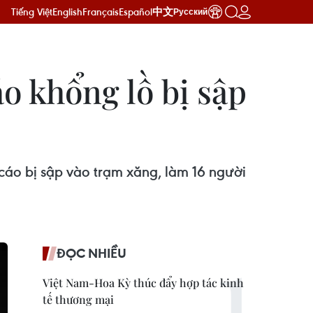
Tiếng Việt
English
Français
Español
中文
Русский
o khổng lồ bị sập
cáo bị sập vào trạm xăng, làm 16 người
ĐỌC NHIỀU
Việt Nam-Hoa Kỳ thúc đẩy hợp tác kinh
tế thương mại