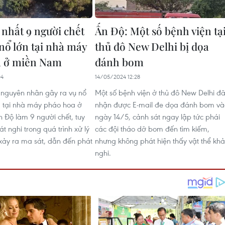
 nhất 9 người chết
Ấn Độ: Một số bệnh viện tạ
 nổ lớn tại nhà máy
thủ đô New Delhi bị dọa
a ở miền Nam
đánh bom
04
14/05/2024 12:28
 nguyên nhân gây ra vụ nổ
Một số bệnh viện ở thủ đô New Delhi đ
 tại nhà máy pháo hoa ở
nhận được E-mail đe dọa đánh bom và
Độ làm 9 người chết, tuy
ngày 14/5, cảnh sát ngay lập tức phái
át nghi trong quá trình xử lý
các đội tháo dỡ bom đến tìm kiếm,
xảy ra ma sát, dẫn đến phát
nhưng không phát hiện thấy vật thể khả
nghi.