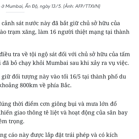
o ở Mumbai, Ấn Độ, ngày 13/5. (Ảnh: AFP/TTXVN)
 cảnh sát nước này đã bắt giữ chủ sở hữu của
ào trạm xăng, làm 16 người thiệt mạng tại thành
iều tra về tội ngộ sát đối với chủ sở hữu của tấm
 đã bỏ chạy khỏi Mumbai sau khi xảy ra vụ việc.
giữ đối tượng này vào tối 16/5 tại thành phố du
khoảng 800km về phía Bắc.
, đúng thời điểm cơn giông bụi và mưa lớn đổ
iến giao thông tê liệt và hoạt động của sân bay
êm trọng.
ng cáo này được lắp đặt trái phép và có kích