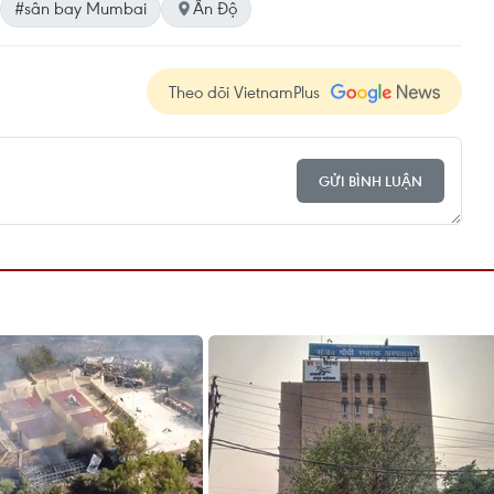
#sân bay Mumbai
Ấn Độ
Theo dõi VietnamPlus
GỬI BÌNH LUẬN